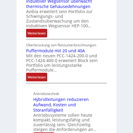
t
Induktiver Wegsensor überwacht
a
u
k
thermische Gehäusedehnungen
z
c
n
b
Avibia erweitert sein Portfolio zur
u
h
g
e
Schwingungs- und
n
e
s
Zustandsüberwachung um den
g
E
induktiven Wegsensor HEP-100…
c
s
i
h
:
Weiterlesen
ü
n
i
I
b
s
c
n
Überbrückung von Netzunterbrechnungen
e
t
h
d
Puffermodule mit 20 und 40A
r
i
t
Mit den neuen PCC-1424-200-0 und
u
w
e
u
PCC-1424-400-0 erweitert Block sein
k
a
g
Portfolio um leistungsstarke
n
t
c
Puffermodule…
i
g
i
h
n
f
:
Weiterlesen
v
u
d
ü
P
e
n
i
r
u
r
g
e
Antriebstechnik
r
f
W
f
P
Hybridleitungen reduzieren
a
f
e
ü
r
Aufwand, Kosten und
u
e
g
r
o
Störanfälligkeit
e
r
s
C
Antriebssysteme sollen heute
d
U
m
e
r
kompakt, leistungsfähig und
u
m
o
n
zuverlässig sein. Gleichzeitig
i
k
g
d
s
steigen die Anforderungen an…
m
t
e