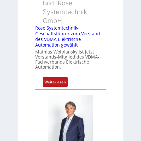
Bild: Rose
k
g
Systemtechnik
r
GmbH
a
Rose Systemtechnik-
t
Geschäftsführer zum Vorstand
d
des VDMA Elektrische
e
Automation gewählt
r
Mathias Wolpiansky ist jetzt
F
Vorstands-Mitglied des VDMA-
Fachverbands Elektrische
a
Automation.
b
r
i
:
Weiterlesen
k
R
o
s
e
S
y
s
t