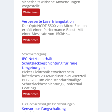
g
sicherheitskritische Anwendungen
e
s
u
e
vorgestellt.
i
z
c
w
:
Weiterlesen
t
i
h
ä
B
e
e
t
h
Verbesserte Lasertriangulation
a
r
l
S
Der OptoNCDT 5500 von Micro-Epsilon
t
l
b
e
t
erhält einen Performance-Boost: Mit
t
t
einer Messrate von 150kHz…
e
r
e
i
:
u
Weiterlesen
r
S
V
k
i
e
P
e
t
Stromversorgung
r
l
N
u
IPC-Netzteil erhält
b
o
r
Schutzlackbeschichtung für raue
e
s
Umgebungen
s
e
Bicker Elektronik erweitert sein
s
M
lüfterloses 200W-Industrie-PC-Netzteil
e
u
BEP-520C um eine standardmäßige
r
l
Schutzlackbeschichtung (Conformal
t
Coating).
t
e
i
:
Weiterlesen
L
t
I
a
u
P
Für Hochschwindigkeitsanwendungen
s
r
C
Sensorlose Fangschaltung
e
n