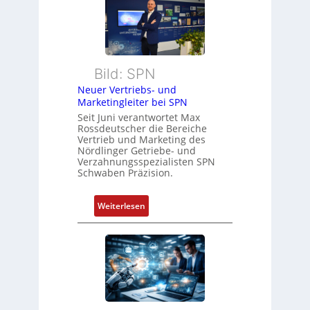
s
r
s
e
a
r
u
z
l
u
Bild: SPN
t
m
Neuer Vertriebs- und
S
V
Marketingleiter bei SPN
y
o
Seit Juni verantwortet Max
s
r
Rossdeutscher die Bereiche
t
Vertrieb und Marketing des
s
è
Nördlinger Getriebe- und
t
Verzahnungsspezialisten SPN
m
a
Schwaben Präzision.
e
n
s
d
:
Weiterlesen
:
d
N
Q
e
e
2
s
u
-
V
e
E
D
r
r
M
V
g
A
e
e