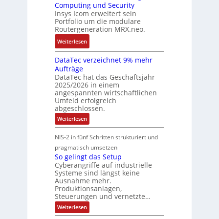
E
a
Computing und Security
c
b
h
u
Insys Icom erweitert sein
n
h
a
l
Portfolio um die modulare
r
f
i
s
e
Routergeneration MRX.neo.
o
ä
n
i
r
p
:
Weiterlesen
l
e
e
s
e
M
l
r
t
a
DataTec verzeichnet 9% mehr
o
i
t
r
Aufträge
n
d
g
e
a
DataTec hat das Geschäftsjahr
E
u
k
I
t
2025/2026 in einem
t
l
e
n
e
angespannten wirtschaftlichen
h
a
i
d
Umfeld erfolgreich
g
e
r
t
u
abgeschlossen.
i
r
e
s
:
Weiterlesen
e
c
R
D
t
f
a
a
o
r
NIS-2 in fünf Schritten strukturiert und
ü
t
t
u
i
a
pragmatisch umsetzen
r
P
t
T
e
So gelingt das Setup
D
e
l
e
c
Cyberangriffe auf industrielle
I
c
u
r
Systeme sind längst keine
o
v
N
g
Ausnahme mehr.
e
g
m
-
r
Produktionsanlagen,
F
e
p
S
z
Steuerungen und vernetzte…
e
n
u
e
c
:
Weiterlesen
s
i
e
t
h
S
c
t
r
e