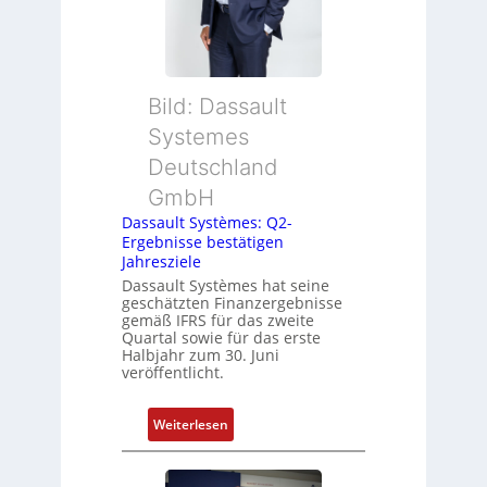
e
m
t
e
c
Bild: Dassault
h
Systemes
n
i
Deutschland
k
GmbH
-
Dassault Systèmes: Q2-
G
Ergebnisse bestätigen
e
Jahresziele
s
Dassault Systèmes hat seine
c
geschätzten Finanzergebnisse
gemäß IFRS für das zweite
h
Quartal sowie für das erste
ä
Halbjahr zum 30. Juni
f
veröffentlicht.
t
s
:
Weiterlesen
f
D
ü
a
h