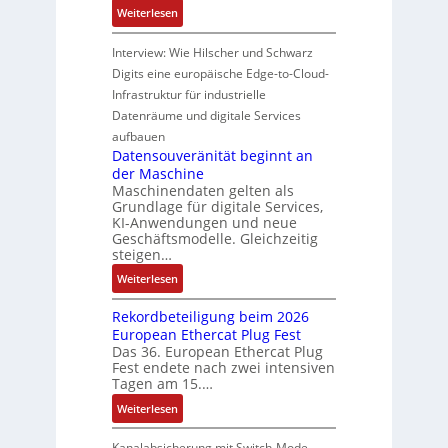
u
o
p
:
Weiterlesen
i
b
l
r
w
H
o
u
e
ü
e
y
Interview: Wie Hilscher und Schwarz
n
n
m
b
r
b
s
Digits eine europäische Edge-to-Cloud-
g
i
e
k
r
a
Infrastruktur für industrielle
e
t
r
z
i
n
n
Datenräume und digitale Services
2
w
e
d
a
0
aufbauen
a
u
l
l
u
Datensouveränität beginnt an
c
g
e
y
der Maschine
n
h
e
i
s
Maschinendaten gelten als
d
t
t
e
Grundlage für digitale Services,
4
t
KI-Anwendungen und neue
u
0
h
Geschäftsmodelle. Gleichzeitig
n
A
e
steigen…
g
r
e
:
Weiterlesen
m
n
D
i
Rekordbeteiligung beim 2026
r
a
s
European Ethercat Plug Fest
e
t
c
Das 36. European Ethercat Plug
d
e
Fest endete nach zwei intensiven
h
u
n
Tagen am 15.…
e
z
s
G
:
Weiterlesen
i
o
e
R
e
u
h
e
Kanalabsicherung mit Switch-Mode-