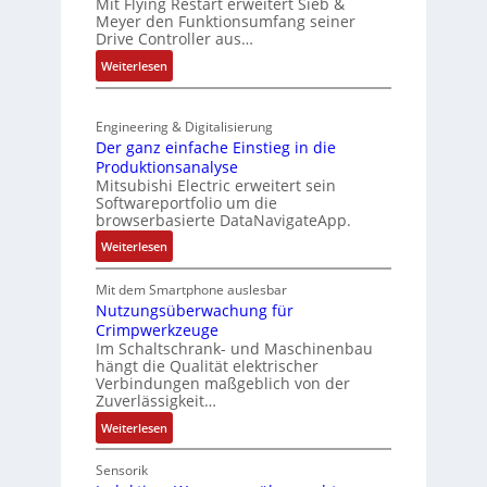
Mit Flying Restart erweitert Sieb &
-
r
-
Meyer den Funktionsumfang seiner
N
t
Drive Controller aus…
K
e
r
i
:
t
Weiterlesen
i
t
S
z
a
E
e
t
n
n
Engineering & Digitalisierung
n
e
g
c
Der ganz einfache Einstieg in die
s
i
u
o
Produktionsanalyse
o
l
l
Mitsubishi Electric erweitert sein
d
r
e
Softwareportfolio um die
a
e
l
r
browserbasierte DataNavigateApp.
t
r
o
h
i
:
Weiterlesen
s
ä
o
D
e
l
n
e
Mit dem Smartphone auslesbar
F
t
r
Nutzungsüberwachung für
a
S
Crimpwerkzeuge
g
n
c
Im Schaltschrank- und Maschinenbau
a
g
h
hängt die Qualität elektrischer
n
s
u
Verbindungen maßgeblich von der
z
c
t
Zuverlässigkeit…
e
h
z
:
Weiterlesen
i
a
l
N
n
l
a
u
Sensorik
f
t
c