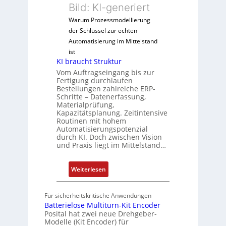
E
Bild: KI-generiert
r
b
l
t
n
Warum Prozessmodellierung
e
r
i
der Schlüssel zur echten
k
i
s
Automatisierung im Mittelstand
t
e
s
ist
r
KI braucht Struktur
b
e
i
Vom Auftragseingang bis zur
s
b
s
Fertigung durchlaufen
-
e
Bestellungen zahlreiche ERP-
c
u
s
Schritte – Datenerfassung,
h
n
Materialprüfung,
t
e
Kapazitätsplanung. Zeitintensive
d
ä
A
Routinen mit hohem
M
t
Automatisierungspotenzial
u
a
i
durch KI. Doch zwischen Vision
t
und Praxis liegt im Mittelstand…
r
g
o
k
e
m
e
n
:
Weiterlesen
a
t
J
K
t
i
a
I
i
Für sicherheitskritische Anwendungen
n
h
b
Batterielose Multiturn-Kit Encoder
o
g
r
r
Posital hat zwei neue Drehgeber-
n
l
e
Modelle (Kit Encoder) für
a