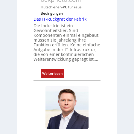
Hutschienen-PC für raue
Bedingungen
Das IT-Rückgrat der Fabrik
Die Industrie ist ein
Gewohnheitstier. Sind
Komponenten einmal eingebaut,
müssen sie jahrelang ihre
Funktion erfüllen. Keine einfache
Aufgabe in der IT-Infrastruktur,
die von einer kontinuierlichen
Weiterentwicklung geprägt ist.…
:
Weiterlesen
D
a
s
I
T
-
R
ü
c