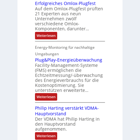
o
h
i
Erfolgreiches Omlox-Plugfest
a
g
n
r
e
Auf dem Omlox-Plugfest prüften
e
e
t
e
21 Experten aus neun
n
l
t
i
r
Unternehmen zwölf
i
9
e
n
o
%
verschiedene Omlox-
h
n
g
m
Komponenten, darunter…
n
a
-
t
e
k
:
l
Weiterlesen
d
h
N
E
a
o
r
t
e
r
s
A
m
Energy-Monitoring für nachhaltige
e
f
S
t
u
b
o
n
e
Umgebungen
f
z
l
t
t
i
I
Plug&Play-Energieüberwachung
t
g
u
r
n
Facility-Management-Systeme
E
r
p
e
ä
(FMS) ermöglichen die
i
e
C
g
i
Echtzeitmessung/-überwachung
i
e
e
6
l
c
des Energieverbrauchs für die
r
2
h
Kostenoptimierung. Sie
e
e
t
4
unterstützen erweiterte…
s
F
4
O
:
Weiterlesen
l
3
m
P
l
l
e
-
Philip Harting verstärkt VDMA-
o
u
x
4
Hauptvorstand
x
g
i
-
Der VDMA hat Philip Harting in
&
-
P
P
den Hauptvorstand
b
2
l
l
aufgenommen.
i
-
u
a
:
l
Weiterlesen
g
y
S
P