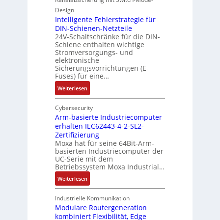
r
v
ä
k
e
e
Design
u
o
Intelligente Fehlerstrategie für
n
r
s
r
DIN-Schienen-Netzteile
A
ä
e
24V-Schaltschränke für die DIN-
d
u
n
d
Schiene enthalten wichtige
b
f
i
Stromversorgungs- und
e
e
w
t
elektronische
h
t
a
ä
Sicherungsvorrichtungen (E-
n
e
n
t
Fuses) für eine…
u
i
d
b
:
Weiterlesen
n
l
,
e
I
g
i
K
g
n
Cybersecurity
e
g
o
i
t
Arm-basierte Industriecomputer
n
u
s
n
erhalten IEC62443-4-2-SL2-
e
n
t
n
Zertifizierung
l
g
e
t
Moxa hat für seine 64Bit-Arm-
l
b
n
a
basierten Industriecomputer der
i
e
UC-Serie mit dem
u
n
g
Betriebssystem Moxa Industrial…
i
n
d
e
m
d
e
:
Weiterlesen
n
2
S
r
A
t
0
t
M
r
Industrielle Kommunikation
e
2
ö
a
m
Modulare Routergeneration
F
6
r
s
kombiniert Flexibilität, Edge
-
e