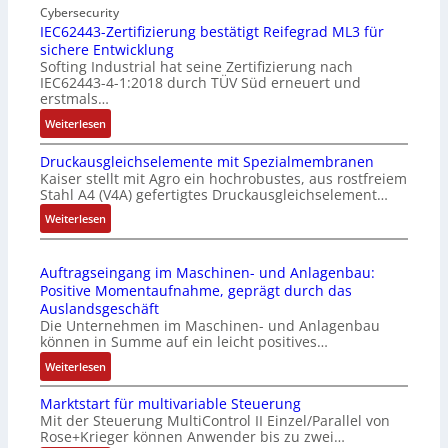
n
Cybersecurity
b
IEC62443-Zertifizierung bestätigt Reifegrad ML3 für
d
i
sichere Entwicklung
u
l
Softing Industrial hat seine Zertifizierung nach
s
f
IEC62443-4-1:2018 durch TÜV Süd erneuert und
t
u
erstmals…
r
n
:
Weiterlesen
i
k
I
e
m
Druckausgleichselemente mit Spezialmembranen
E
-
o
Kaiser stellt mit Agro ein hochrobustes, aus rostfreiem
C
P
d
Stahl A4 (V4A) gefertigtes Druckausgleichselement…
6
C
u
2
:
Weiterlesen
l
l
4
D
ä
e
4
r
s
b
Auftragseingang im Maschinen- und Anlagenbau:
3
u
s
r
Positive Momentaufnahme, geprägt durch das
-
c
t
i
Auslandsgeschäft
Z
k
s
n
Die Unternehmen im Maschinen- und Anlagenbau
e
a
i
g
können in Summe auf ein leicht positives…
r
u
c
e
:
Weiterlesen
t
s
h
n
A
i
g
f
4
Marktstart für multivariable Steuerung
u
f
l
l
G
Mit der Steuerung MultiControl II Einzel/Parallel von
f
i
e
e
u
Rose+Krieger können Anwender bis zu zwei…
t
z
i