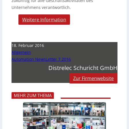
zukünftig für alle Geschäftsaktivitäten des
Unternehmens verantwortlich.
Weitere Information
18. Februar 2016
Allgemein
Automation NewsLetter 7 2016
Distrelec Schuricht GmbH
Zur Firmenwebsite
MEHR ZUM THEMA