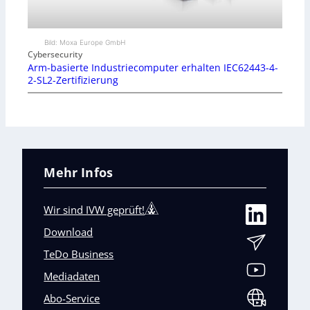
Bild: Moxa Europe GmbH
Cybersecurity
Arm-basierte Industriecomputer erhalten IEC62443-4-
2-SL2-Zertifizierung
Mehr Infos
Wir sind IVW geprüft!
Download
TeDo Business
Mediadaten
Abo-Service