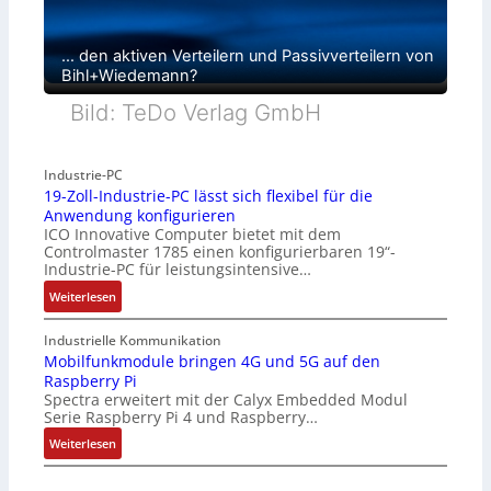
… den aktiven Verteilern und Passivverteilern von
Bihl+Wiedemann?
Bild: TeDo Verlag GmbH
Industrie-PC
19-Zoll-Industrie-PC lässt sich flexibel für die
Anwendung konfigurieren
ICO Innovative Computer bietet mit dem
Controlmaster 1785 einen konfigurierbaren 19“-
Industrie-PC für leistungsintensive…
:
Weiterlesen
1
9
Industrielle Kommunikation
-
Mobilfunkmodule bringen 4G und 5G auf den
Raspberry Pi
Z
Spectra erweitert mit der Calyx Embedded Modul
o
Serie Raspberry Pi 4 und Raspberry…
l
l
:
Weiterlesen
-
M
I
o