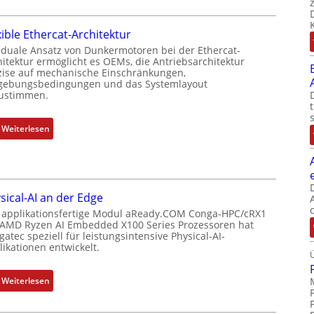
o
e
o
s
u
m
i
xible Ethercat-Architektur
e
b
t
r
 duale Ansatz von Dunkermotoren bei der Ethercat-
i
i
hitektur ermöglicht es OEMs, die Antriebsarchitektur
M
n
zise auf mechanische Einschränkungen,
o
u
i
ebungsbedingungen und das Systemlayout
n
t
ustimmen.
e
s
t
r
m
e
t
:
Weiterlesen
e
r
P
F
s
t
o
l
s
y
s
e
u
p
i
x
n
s
sical-AI an der Edge
t
i
g
o
 applikationsfertige Modul aReady.COM Conga-HPC/cRX1
i
b
u
 AMD Ryzen AI Embedded X100 Series Prozessoren hat
r
o
l
atec speziell für leistungsintensive Physical-AI-
n
g
n
e
ikationen entwickelt.
d
t
s
E
Z
f
m
t
:
u
Weiterlesen
ü
e
h
P
s
r
s
e
h
t
m