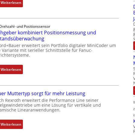
:
Weiterlesen
D
r
e
Drehzahl- und Positionssensor
h
hgeber kombiniert Positionsmessung und
g
standsüberwachung
e
ord+Bauer erweitert sein Portfolio digitaler MiniCoder um
b
 Variante mit serieller Schnittstelle für Fanuc-
e
ichtersysteme.
r
k
:
Weiterlesen
o
D
m
r
b
e
i
er Muttertyp sorgt für mehr Leistung
h
n
ch Rexroth erweitert die Performance Line seiner
g
i
elgewindetriebe um eine Lösung für vertikale und
e
amische Linearanwendungen.
e
b
i
r
e
t
:
Weiterlesen
r
P
N
k