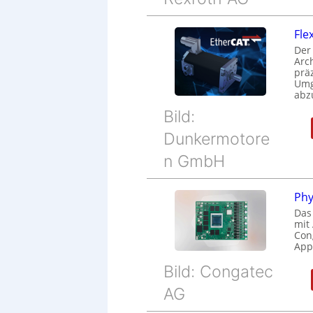
Fle
Der
Arc
prä
Umg
abz
Bild:
Dunkermotore
n GmbH
Phy
Das
mit
Cong
Appl
Bild: Congatec
AG