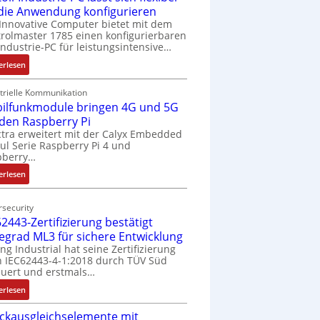
 die Anwendung konfigurieren
Innovative Computer bietet mit dem
rolmaster 1785 einen konfigurierbaren
Industrie-PC für leistungsintensive…
:
erlesen
1
9
trielle Kommunikation
ilfunkmodule bringen 4G und 5G
-
Z
 den Raspberry Pi
o
tra erweitert mit der Calyx Embedded
l Serie Raspberry Pi 4 und
l
pberry…
l
-
:
erlesen
I
M
n
o
security
d
b
2443-Zertifizierung bestätigt
u
i
fegrad ML3 für sichere Entwicklung
s
l
ing Industrial hat seine Zertifizierung
t
f
 IEC62443-4-1:2018 durch TÜV Süd
r
u
uert und erstmals…
i
n
:
erlesen
e
k
I
-
m
ckausgleichselemente mit
E