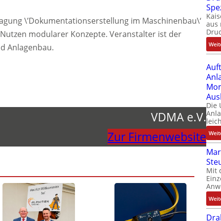
Spe
Kais
e Tagung \’Dokumentationserstellung im Maschinenbau\‘
aus 
Dru
ge Nutzen modularer Konzepte. Veranstalter ist der
Weit
d Anlagenbau.
Auf
Anl
Mom
Aus
Die
Anl
VDMA e.V.
leic
Zur Firmenwebsite
Weit
Mar
Ste
Mit 
Einz
Anw
Weit
Dra