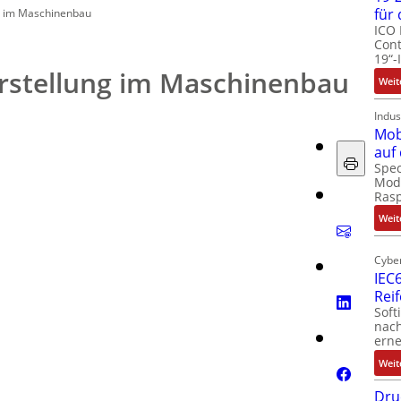
für
g im Maschinenbau
ICO 
Cont
19“-
stellung im Maschinenbau
Weit
Indus
Mob
auf
Spec
Modu
Ras
Weit
Cyber
IEC6
Rei
Soft
nach
erne
Weit
Dru