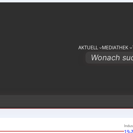
AKTUELL
MEDIATHEK
Search
Indus
19-Z