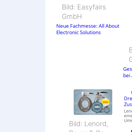
Bild: Easyfairs
GmbH
Neue Fachmesse: All About
Electronic Solutions
B
Ges
bei
Dre
Zu
Len
eine
Umr
Bild: Lenord,