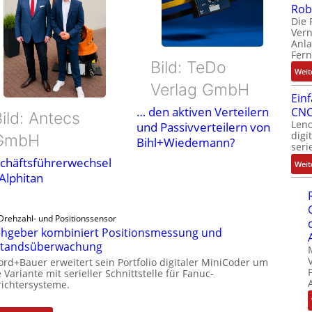
Rob
Die 
Ver
Anla
Fer
Bild: TeDo
Weit
Verlag GmbH
Ein
… den aktiven Verteilern
CNC
ild: Antecs
Leno
und Passivverteilern von
digi
GmbH
Bihl+Wiedemann?
seri
chäftsführerwechsel
Weit
 Alphitan
Drehzahl- und Positionssensor
hgeber kombiniert Positionsmessung und
standsüberwachung
ord+Bauer erweitert sein Portfolio digitaler MiniCoder um
 Variante mit serieller Schnittstelle für Fanuc-
ichtersysteme.