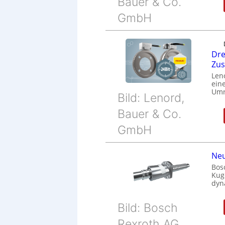
Bauer & Co.
GmbH
Dre
Zu
Len
eine
Umr
Bild: Lenord,
Bauer & Co.
GmbH
Neu
Bos
Kug
dyn
Bild: Bosch
Rexroth AG