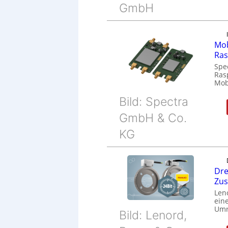
GmbH
Mob
Ras
Spe
Ras
Mob
Bild: Spectra
GmbH & Co.
KG
Dre
Zu
Len
eine
Umr
Bild: Lenord,