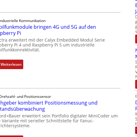
c
9
h
-
s
Z
e
Industrielle Kommunikation
o
ilfunkmodule bringen 4G und 5G auf den
l
l
pberry Pi
e
l
ctra erweitert mit der Calyx Embedded Modul Serie
m
-
pberry Pi 4 und Raspberry Pi 5 um industrielle
e
I
ilfunkkonnektivität.
n
n
t
d
:
Weiterlesen
e
u
M
m
s
o
i
t
b
t
r
i
S
i
E
l
Drehzahl- und Positionssensor
p
e
hgeber kombiniert Positionsmessung und
f
e
-
standsüberwachung
u
z
P
n
ord+Bauer erweitert sein Portfolio digitaler MiniCoder um
i
C
 Variante mit serieller Schnittstelle für Fanuc-
k
a
ichtersysteme.
l
m
l
ä
o
m