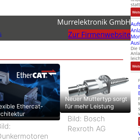
stat
Weit
Murrelektronik GmbH
Auf
Anl
Zur Firmenwebsite
5
Mom
Aus
Die
Anl
leic
Weit
Neuer Muttertyp sorgt
exible Ethercat-
für mehr Leistung
chitektur
Bild: Bosch
ild:
Rexroth AG
Dunkermotoren