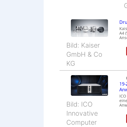
Dru
Kais
A4 
Ans
Bild: Kaiser
GmbH & Co
KG
19-
Anw
ICO
eine
Bild: ICO
Anw
Innovative
Computer