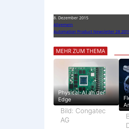
8. Dezember 2015
Allgemein
Automation Product Newsletter 28 201
MEHR ZUM THEMA
Physical-AI an der
Fl
Edge
Ar
Bild: Congatec
B
AG