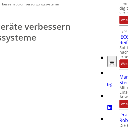
Leno
verbessern Stromversorgungssysteme
digi
seri
Weit
geräte verbessern
Cyber
ssysteme
IEC6
Rei
Soft
nach
erne
Weit
Mar
Ste
Mit 
Einz
Anw
Weit
Dra
Rob
Die 