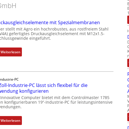
GmbH
ckausgleichselemente mit Spezialmembranen
er stellt mit Agro ein hochrobustes, aus rostfreiem Stahl
(V4A) gefertigtes Druckausgleichselement mit M12x1.5-
chlussgewinde eingeführt.
:
Weiterlesen
D
r
u
c
Industrie-PC
k
Zoll-Industrie-PC lässt sich flexibel für die
a
endung konfigurieren
u
 Innovative Computer bietet mit dem Controlmaster 1785
s
n konfigurierbaren 19“-Industrie-PC für leistungsintensive
g
endungen.
l
e
:
Weiterlesen
i
1