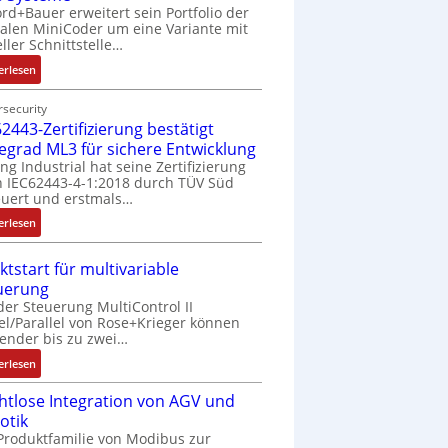
rd+Bauer erweitert sein Portfolio der
talen MiniCoder um eine Variante mit
eller Schnittstelle…
:
erlesen
E
i
security
2443-Zertifizierung bestätigt
n
f
fegrad ML3 für sichere Entwicklung
a
ing Industrial hat seine Zertifizierung
 IEC62443-4-1:2018 durch TÜV Süd
c
uert und erstmals…
h
e
:
erlesen
S
I
e
E
ktstart für multivariable
n
C
uerung
s
6
der Steuerung MultiControl II
o
2
el/Parallel von Rose+Krieger können
r
4
ender bis zu zwei…
-
4
:
erlesen
I
3
M
n
-
htlose Integration von AGV und
a
t
Z
otik
r
e
e
Produktfamilie von Modibus zur
k