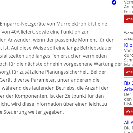
Ver
Anla
Fer
Weit
 Emparro-Netzgeräte von Murrelektronik ist eine
von 40A liefert, sowie eine Funktion zur
Waru
t den Anwender, wenn der passende Moment für den
echte
KI 
 ist. Auf diese Weise soll eine lange Betriebsdauer
Vom 
durc
usfallszeiten und langes Fehlersuchen vermieden
Schr
och für die nächste ohnehin vorgesehene Wartung der
Mate
rgt für zusätzliche Planungssicherheit. Bei der
Weit
Gerät diverse Parameter, unter anderem die
Bis 
n während des laufenden Betriebs, die Anzahl der
Arb
Der 
er der Komponenten. Ist der Zeitpunkt für den
den 
ht, wird diese Information über einen leicht zu
bisl
ie Steuerung weiter gegeben.
Weit
All
Die 
find