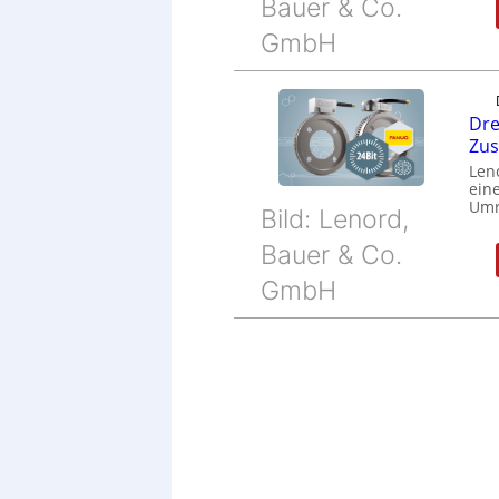
Bauer & Co.
GmbH
Dre
Zu
Len
eine
Umr
Bild: Lenord,
Bauer & Co.
GmbH