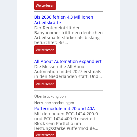
i
f
2
S
:
f
Weiterlesen
e
n
-
y
K
ü
b
a
E
s
Bis 2036 fehlen 4,3 Millionen
I
h
s
h
r
t
Arbeitskräfte
b
r
-
m
g
e
Der Renteneintritt der
r
e
u
e
Babyboomer trifft den deutschen
e
m
a
r
n
,
Arbeitsmarkt stärker als bislang
b
e
u
z
d
befürchtet: Bis…
g
n
c
u
M
e
i
:
Weiterlesen
h
m
a
p
s
B
t
V
r
r
All About Automation expandiert
s
i
S
o
k
ä
Die Messereihe All About
e
s
t
r
e
Automation findet 2027 erstmals
g
b
2
r
s
in den Niederlanden statt. Und…
t
t
e
0
u
t
i
d
:
Weiterlesen
s
3
k
a
n
u
A
t
6
t
n
g
r
l
Überbrückung von
ä
f
u
d
l
c
l
t
e
Netzunterbrechnungen
r
d
e
h
A
i
h
Puffermodule mit 20 und 40A
e
i
d
b
Mit den neuen PCC-1424-200-0
g
l
s
t
a
und PCC-1424-400-0 erweitert
o
e
e
V
Block sein Portfolio um
e
s
u
n
n
D
leistungsstarke Puffermodule…
r
A
t
J
4
M
:
b
Weiterlesen
u
A
a
,