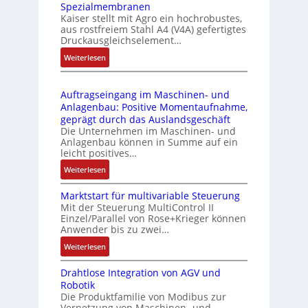
Spezialmembranen
C
d
C
Kaiser stellt mit Agro ein hochrobustes,
6
u
l
aus rostfreiem Stahl A4 (V4A) gefertigtes
2
l
ä
Druckausgleichselement…
4
e
s
:
Weiterlesen
4
b
s
D
3
r
t
r
-
i
s
Auftragseingang im Maschinen- und
u
Z
n
i
Anlagenbau: Positive Momentaufnahme,
c
e
g
c
geprägt durch das Auslandsgeschäft
k
r
e
h
Die Unternehmen im Maschinen- und
a
t
Anlagenbau können in Summe auf ein
n
f
u
i
leicht positives…
4
l
s
f
G
e
:
Weiterlesen
g
i
u
x
A
l
z
n
i
Marktstart für multivariable Steuerung
u
e
i
Mit der Steuerung MultiControl II
d
b
f
i
e
Einzel/Parallel von Rose+Krieger können
5
e
t
c
Anwender bis zu zwei…
r
G
l
r
h
u
a
:
Weiterlesen
f
a
s
n
u
M
ü
g
e
g
Drahtlose Integration von AGV und
f
a
r
s
l
b
Robotik
d
r
d
e
e
e
Die Produktfamilie von Modibus zur
e
k
i
i
m
Vernetzung von Maschinen- und
s