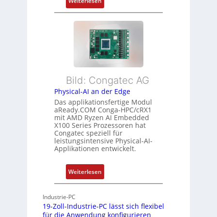
:
Z
Weiterlesen
ü
F
u
r
l
s
m
e
t
e
x
a
h
i
n
r
b
d
L
l
s
e
Bild: Congatec AG
e
ü
i
Physical-AI an der Edge
E
b
s
Das applikationsfertige Modul
t
e
t
aReady.COM Conga-HPC/cRX1
h
r
u
mit AMD Ryzen AI Embedded
e
w
n
X100 Series Prozessoren hat
r
Congatec speziell für
a
g
leistungsintensive Physical-AI-
c
c
Applikationen entwickelt.
a
h
t
u
:
Weiterlesen
-
n
P
A
g
h
r
Industrie-PC
y
c
19-Zoll-Industrie-PC lässt sich flexibel
s
h
für die Anwendung konfigurieren