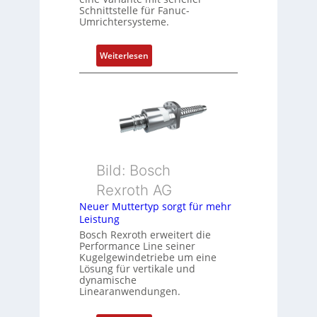
e
Schnittstelle für Fanuc-
r
Umrichtersysteme.
t
P
:
Weiterlesen
o
D
s
r
i
e
t
h
i
g
o
e
n
b
s
Bild: Bosch
e
m
Rexroth AG
r
e
k
Neuer Muttertyp sorgt für mehr
s
Leistung
o
s
m
Bosch Rexroth erweitert die
u
Performance Line seiner
b
n
Kugelgewindetriebe um eine
i
g
Lösung für vertikale und
n
dynamische
u
Linearanwendungen.
i
n
e
d