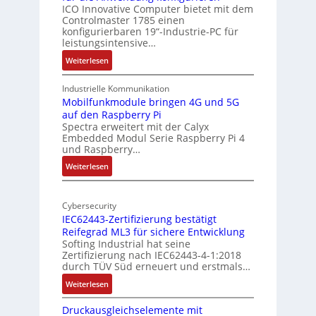
i
ICO Innovative Computer bietet mit dem
i
Controlmaster 1785 einen
c
t
konfigurierbaren 19“-Industrie-PC für
a
e
leistungsintensive…
l
k
:
Weiterlesen
-
t
1
A
u
9
Industrielle Kommunikation
I
r
-
Mobilfunkmodule bringen 4G und 5G
a
auf den Raspberry Pi
Z
Spectra erweitert mit der Calyx
n
o
Embedded Modul Serie Raspberry Pi 4
l
d
und Raspberry…
l
e
:
Weiterlesen
-
r
M
I
E
o
n
d
Cybersecurity
b
d
g
IEC62443-Zertifizierung bestätigt
i
u
e
Reifegrad ML3 für sichere Entwicklung
l
s
Softing Industrial hat seine
f
t
Zertifizierung nach IEC62443-4-1:2018
u
r
durch TÜV Süd erneuert und erstmals…
n
i
:
Weiterlesen
k
e
I
m
-
Druckausgleichselemente mit
E
o
P