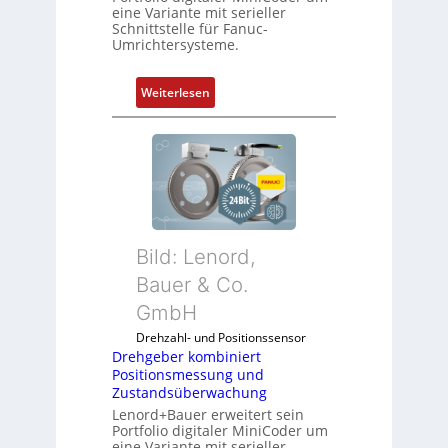
eine Variante mit serieller
Schnittstelle für Fanuc-
Umrichtersysteme.
:
Weiterlesen
D
r
e
h
g
e
b
Bild: Lenord,
e
r
Bauer & Co.
k
GmbH
o
Drehzahl- und Positionssensor
m
Drehgeber kombiniert
b
Positionsmessung und
i
Zustandsüberwachung
n
Lenord+Bauer erweitert sein
i
Portfolio digitaler MiniCoder um
eine Variante mit serieller