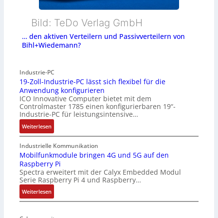
Bild: TeDo Verlag GmbH
… den aktiven Verteilern und Passivverteilern von
Bihl+Wiedemann?
Industrie-PC
19-Zoll-Industrie-PC lässt sich flexibel für die
Anwendung konfigurieren
ICO Innovative Computer bietet mit dem
Controlmaster 1785 einen konfigurierbaren 19“-
Industrie-PC für leistungsintensive…
:
Weiterlesen
1
9
Industrielle Kommunikation
-
Mobilfunkmodule bringen 4G und 5G auf den
Raspberry Pi
Z
Spectra erweitert mit der Calyx Embedded Modul
o
Serie Raspberry Pi 4 und Raspberry…
l
l
:
Weiterlesen
-
M
I
o