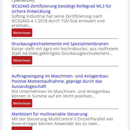
n
Cybersecurity
b
IEC62443-Zertifizierung bestätigt Reifegrad ML3 für
d
i
sichere Entwicklung
u
l
Softing Industrial hat seine Zertifizierung nach
s
f
IEC62443-4-1:2018 durch TÜV Süd erneuert und
t
u
erstmals…
r
n
:
Weiterlesen
i
k
I
e
m
Druckausgleichselemente mit Spezialmembranen
E
-
o
Kaiser stellt mit Agro ein hochrobustes, aus rostfreiem
C
P
d
Stahl A4 (V4A) gefertigtes Druckausgleichselement…
6
C
u
2
:
Weiterlesen
l
l
4
D
ä
e
4
r
s
b
Auftragseingang im Maschinen- und Anlagenbau:
3
u
s
r
Positive Momentaufnahme, geprägt durch das
-
c
t
i
Auslandsgeschäft
Z
k
s
n
Die Unternehmen im Maschinen- und Anlagenbau
e
a
i
g
können in Summe auf ein leicht positives…
r
u
c
e
:
Weiterlesen
t
s
h
n
A
i
g
f
4
Marktstart für multivariable Steuerung
u
f
l
l
G
Mit der Steuerung MultiControl II Einzel/Parallel von
f
i
e
e
u
Rose+Krieger können Anwender bis zu zwei…
t
z
i
x
n