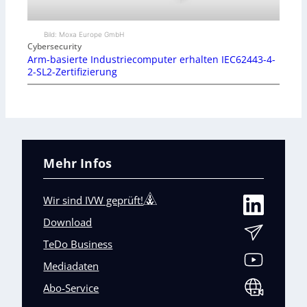
Bild: Moxa Europe GmbH
Cybersecurity
Arm-basierte Industriecomputer erhalten IEC62443-4-
2-SL2-Zertifizierung
Mehr Infos
Wir sind IVW geprüft!
Download
TeDo Business
Mediadaten
Abo-Service