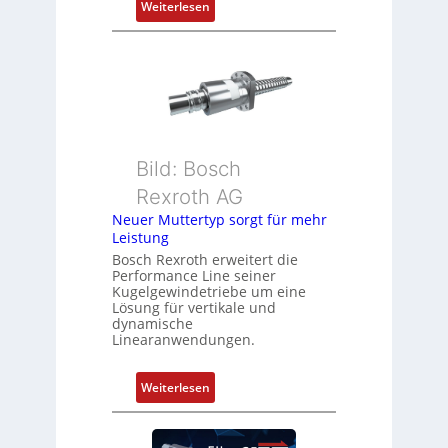
:
Weiterlesen
o
D
s
r
i
e
t
h
i
g
o
e
n
b
s
Bild: Bosch
e
m
Rexroth AG
r
e
k
Neuer Muttertyp sorgt für mehr
s
Leistung
o
s
m
Bosch Rexroth erweitert die
u
Performance Line seiner
b
n
Kugelgewindetriebe um eine
i
g
Lösung für vertikale und
n
dynamische
u
Linearanwendungen.
i
n
e
d
r
:
Weiterlesen
Z
t
N
u
P
e
s
o