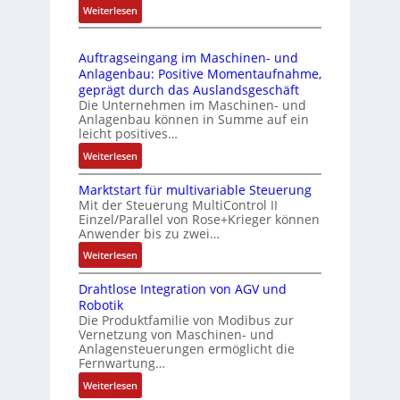
s
:
Weiterlesen
4
b
s
D
3
r
t
r
-
i
s
Auftragseingang im Maschinen- und
u
Z
n
i
Anlagenbau: Positive Momentaufnahme,
c
e
g
c
geprägt durch das Auslandsgeschäft
k
r
e
h
Die Unternehmen im Maschinen- und
a
t
Anlagenbau können in Summe auf ein
n
f
u
i
leicht positives…
4
l
s
f
G
e
:
Weiterlesen
g
i
u
x
A
l
z
n
i
Marktstart für multivariable Steuerung
u
e
i
Mit der Steuerung MultiControl II
d
b
f
i
e
Einzel/Parallel von Rose+Krieger können
5
e
t
c
Anwender bis zu zwei…
r
G
l
r
h
u
a
:
Weiterlesen
f
a
s
n
u
M
ü
g
e
g
Drahtlose Integration von AGV und
f
a
r
s
l
b
Robotik
d
r
d
e
e
e
Die Produktfamilie von Modibus zur
e
k
i
i
m
Vernetzung von Maschinen- und
s
n
t
e
n
Anlagensteuerungen ermöglicht die
e
t
R
s
A
g
Fernwartung…
n
ä
a
t
n
a
t
:
Weiterlesen
t
s
a
w
n
e