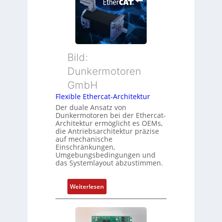
u
t
s
e
a
i
r
n
t
M
d
i
u
s
o
t
ü
Bild:
n
t
b
Dunkermotoren
s
e
e
m
GmbH
r
r
e
t
Flexible Ethercat-Architektur
w
s
y
a
Der duale Ansatz von
s
Dunkermotoren bei der Ethercat-
p
c
Architektur ermöglicht es OEMs,
u
s
h
die Antriebsarchitektur präzise
n
o
u
auf mechanische
g
r
Einschränkungen,
n
Umgebungsbedingungen und
u
g
g
das Systemlayout abzustimmen.
n
t
d
f
:
Z
Weiterlesen
ü
F
u
r
l
s
m
e
t
e