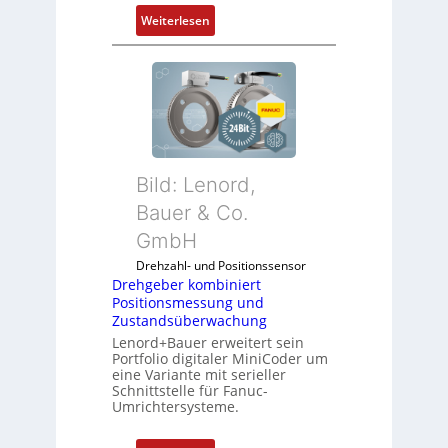
:
Weiterlesen
D
r
e
h
g
e
b
Bild: Lenord,
e
r
Bauer & Co.
k
GmbH
o
Drehzahl- und Positionssensor
m
Drehgeber kombiniert
b
Positionsmessung und
i
Zustandsüberwachung
n
Lenord+Bauer erweitert sein
i
Portfolio digitaler MiniCoder um
eine Variante mit serieller
e
Schnittstelle für Fanuc-
r
Umrichtersysteme.
t
P