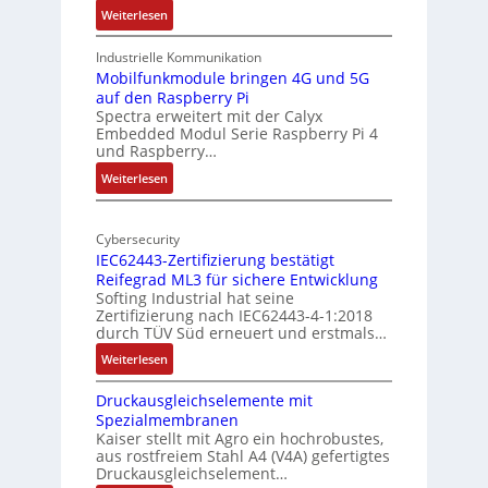
l
k
:
Weiterlesen
-
t
1
A
u
9
Industrielle Kommunikation
I
r
-
Mobilfunkmodule bringen 4G und 5G
a
auf den Raspberry Pi
Z
Spectra erweitert mit der Calyx
n
o
Embedded Modul Serie Raspberry Pi 4
l
d
und Raspberry…
l
e
:
Weiterlesen
-
r
M
I
E
o
n
d
Cybersecurity
b
d
g
IEC62443-Zertifizierung bestätigt
i
u
e
Reifegrad ML3 für sichere Entwicklung
l
s
Softing Industrial hat seine
f
t
Zertifizierung nach IEC62443-4-1:2018
u
r
durch TÜV Süd erneuert und erstmals…
n
i
:
Weiterlesen
k
e
I
m
-
Druckausgleichselemente mit
E
o
P
Spezialmembranen
C
d
C
Kaiser stellt mit Agro ein hochrobustes,
6
u
l
aus rostfreiem Stahl A4 (V4A) gefertigtes
2
l
ä
Druckausgleichselement…
4
e