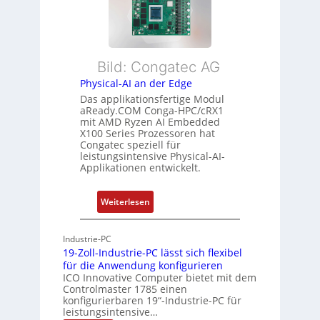
x
a
h
i
n
r
b
d
L
l
s
e
Bild: Congatec AG
e
ü
i
Physical-AI an der Edge
E
b
s
Das applikationsfertige Modul
t
e
t
aReady.COM Conga-HPC/cRX1
h
r
u
mit AMD Ryzen AI Embedded
e
w
n
X100 Series Prozessoren hat
r
Congatec speziell für
a
g
leistungsintensive Physical-AI-
c
c
Applikationen entwickelt.
a
h
t
u
:
Weiterlesen
-
n
P
A
g
h
r
Industrie-PC
y
c
19-Zoll-Industrie-PC lässt sich flexibel
s
h
für die Anwendung konfigurieren
i
ICO Innovative Computer bietet mit dem
i
Controlmaster 1785 einen
c
t
konfigurierbaren 19“-Industrie-PC für
a
e
leistungsintensive…