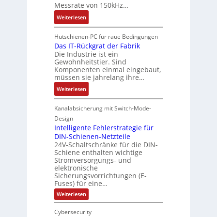
e
g
h
Messrate von 150kHz…
o
f
r
s
u
:
m
Weiterlesen
t
i
c
t
V
a
e
h
z
e
t
Hutschienen-PC für raue Bedingungen
l
a
l
r
Das IT-Rückgrat der Fabrik
i
o
l
a
Die Industrie ist ein
b
o
s
t
c
Gewohnheitstier. Sind
e
n
e
u
k
Komponenten einmal eingebaut,
s
g
M
müssen sie jahrelang ihre…
n
b
s
e
u
g
e
:
Weiterlesen
e
w
l
s
D
r
ä
t
c
a
Kanalabsicherung mit Switch-Mode-
t
h
i
h
s
e
Design
l
t
i
I
Intelligente Fehlerstrategie für
L
t
u
c
T
DIN-Schienen-Netzteile
a
r
h
24V-Schaltschränke für die DIN-
-
s
n
t
Schiene enthalten wichtige
R
e
-
Stromversorgungs- und
u
ü
r
K
elektronische
n
c
t
Sicherungsvorrichtungen (E-
i
g
k
r
Fuses) für eine…
t
f
g
i
:
Weiterlesen
E
ü
r
I
a
n
r
n
a
n
Cybersecurity
c
t
r