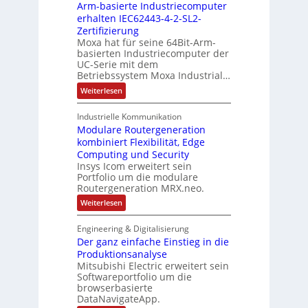
t
g
Arm-basierte Industriecomputer
e
o
a
d
l
u
erhalten IEC62443-4-2-SL2-
d
u
l
e
l
Zertifizierung
e
i
e
r
Moxa hat für seine 64Bit-Arm-
a
g
r
U
basierten Industriecomputer der
F
e
t
n
m
UC-Serie mit dem
a
i
t
Betriebssystem Moxa Industrial…
g
b
o
e
e
:
Weiterlesen
F
r
n
A
e
b
i
r
h
u
Industrielle Kommunikation
k
m
l
n
Modulare Routergeneration
-
e
b
r
kombiniert Flexibilität, Edge
g
a
s
Computing und Security
e
s
t
Insys Icom erweitert sein
i
n
r
Portfolio um die modulare
e
a
r
Routergeneration MRX.neo.
t
t
e
:
Weiterlesen
e
g
M
I
i
o
n
e
Engineering & Digitalisierung
d
d
f
Der ganz einfache Einstieg in die
u
u
ü
l
Produktionsanalyse
s
r
a
t
Mitsubishi Electric erweitert sein
D
r
r
I
Softwareportfolio um die
e
i
N
browserbasierte
R
e
-
DataNavigateApp.
o
c
S
u