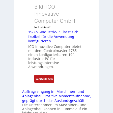
a
g
e
Bild: ICO
u
b
s
e
Innovative
g
s
Computer GmbH
l
t
e
Industrie-PC
ä
19-Zoll-Industrie-PC lässt sich
i
t
flexibel für die Anwendung
c
i
konfigurieren
h
g
ICO Innovative Computer bietet
s
t
mit dem Controlmaster 1785
e
R
einen konfigurierbaren 19“-
Industrie-PC für
l
e
leistungsintensive
e
i
Anwendungen.
m
f
e
e
:
Weiterlesen
n
g
1
t
r
9
e
a
Auftragseingang im Maschinen- und
-
Anlagenbau: Positive Momentaufnahme,
m
d
Z
geprägt durch das Auslandsgeschäft
i
M
Die Unternehmen im Maschinen- und
o
t
L
Anlagenbau können in Summe auf ein
l
S
3
leicht positives…