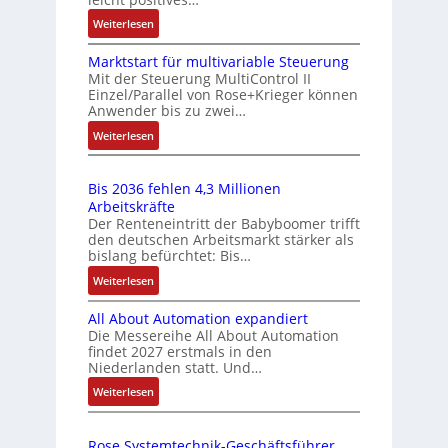
l
p
f
:
Weiterlesen
-
e
ü
A
I
z
r
Marktstart für multivariable Steuerung
u
n
Mit der Steuerung MultiControl II
i
s
f
Einzel/Parallel von Rose+Krieger können
d
a
t
i
Anwender bis zu zwei…
u
r
l
c
:
Weiterlesen
s
a
m
h
M
g
t
e
e
a
s
r
m
r
Bis 2036 fehlen 4,3 Millionen
r
e
i
b
e
Arbeitskräfte
k
i
e
Der Renteneintritt der Babyboomer trifft
r
E
t
n
den deutschen Arbeitsmarkt stärker als
-
a
n
s
g
bislang befürchtet: Bis…
P
n
t
t
a
:
Weiterlesen
C
a
e
n
w
B
l
r
g
n
i
All About Automation expandiert
i
t
ä
i
c
Die Messereihe All About Automation
s
f
s
m
findet 2027 erstmals in den
k
2
ü
M
Niederlanden statt. Und…
s
l
0
r
a
t
:
Weiterlesen
3
u
m
s
s
A
6
n
u
c
l
i
f
g
l
h
Rose Systemtechnik-Geschäftsführer
l