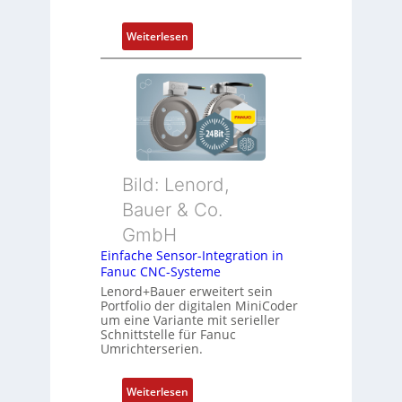
:
Weiterlesen
D
r
a
h
t
l
o
Bild: Lenord,
s
e
Bauer & Co.
I
GmbH
n
Einfache Sensor-Integration in
t
Fanuc CNC-Systeme
e
Lenord+Bauer erweitert sein
g
Portfolio der digitalen MiniCoder
r
um eine Variante mit serieller
Schnittstelle für Fanuc
a
Umrichterserien.
t
i
:
Weiterlesen
o