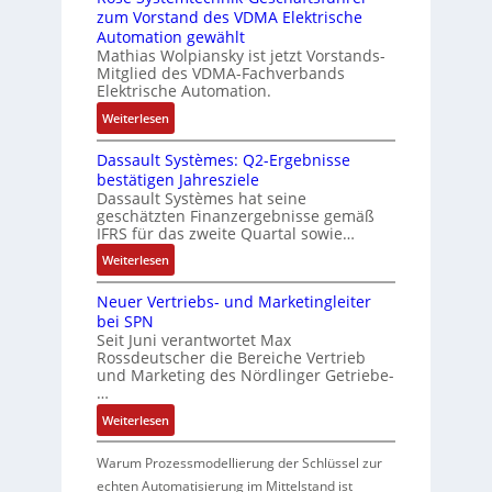
c
e
t
i
zum Vorstand des VDMA Elektrische
A
h
h
i
n
Automation gewählt
b
l
f
v
Mathias Wolpiansky ist jetzt Vorstands-
e
o
e
Mitglied des VDMA-Fachverbands
l
a
n
u
n
Elektrische Automation.
r
e
-
t
4
i
:
u
x
Weiterlesen
A
,
a
R
n
i
u
3
b
Dassault Systèmes: Q2-Ergebnisse
o
d
b
t
M
bestätigen Jahresziele
l
s
A
e
o
i
Dassault Systèmes hat seine
e
e
n
m
l
l
geschätzten Finanzergebnisse gemäß
S
S
l
a
IFRS für das zweite Quartal sowie…
l
f
t
y
a
t
i
ü
:
Weiterlesen
e
s
g
i
o
r
D
u
t
e
o
n
Neuer Vertriebs- und Marketingleiter
a
e
d
e
n
n
e
bei SPN
s
r
i
m
b
e
n
Seit Juni verantwortet Max
s
u
t
a
e
x
Rossdeutscher die Bereiche Vertrieb
A
a
n
e
u
A
und Marketing des Nördlinger Getriebe-
p
r
u
g
c
:
…
n
a
b
l
h
P
n
w
:
Weiterlesen
e
t
n
o
d
N
e
i
S
i
s
i
e
t
Warum Prozessmodellierung der Schlüssel zur
n
y
k
i
e
u
s
echten Automatisierung im Mittelstand ist
d
s