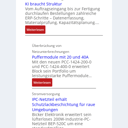
-
t
r
e
k
KI braucht Struktur
t
u
G
i
t
r
Vom Auftragseingang bis zur Fertigung
r
è
n
e
v
durchlaufen Bestellungen zahlreiche
V
ä
m
s
e
g
ERP-Schritte – Datenerfassung,
e
f
e
c
M
Materialprüfung, Kapazitätsplanung.…
k
r
t
s
h
o
o
:
Weiterlesen
t
e
:
ä
m
n
K
r
Q
f
e
I
i
f
2
t
n
Überbrückung von
b
e
i
-
s
t
r
Netzunterbrechnungen
b
g
E
f
a
Puffermodule mit 20 und 40A
a
s
u
r
ü
u
Mit den neuen PCC-1424-200-0
u
-
g
r
h
f
und PCC-1424-400-0 erweitert
c
u
e
Block sein Portfolio um
i
r
n
h
n
leistungsstarke Puffermodule…
b
e
a
e
t
d
n
r
h
:
Weiterlesen
r
S
M
i
z
m
P
e
t
a
s
u
e
u
Stromversorgung
r
n
r
s
m
,
f
IPC-Netzteil erhält
u
k
e
V
g
Schutzlackbeschichtung für raue
f
k
e
b
o
e
Umgebungen
e
t
t
e
Bicker Elektronik erweitert sein
r
p
r
u
i
lüfterloses 200W-Industrie-PC-
s
s
r
m
r
n
Netzteil BEP-520C um eine
t
t
ä
o
g