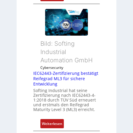
E
n
i
v
n
o
f
n
a
A
c
G
h
V
Bild: Softing
e
u
Industrial
S
n
e
Automation GmbH
d
n
R
Cybersecurity
s
o
IEC62443-Zertifizierung bestätigt
o
b
Reifegrad ML3 für sichere
r
Entwicklung
o
-
Softing Industrial hat seine
t
Zertifizierung nach IEC62443-4-
I
i
1:2018 durch TÜV Süd erneuert
n
k
und erstmals den Reifegrad
t
Maturity Level 3 (ML3) erreicht.
e
g
:
Weiterlesen
r
I