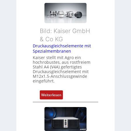
a
E
t
C
i
6
o
2
n
4
Bild: Kaiser GmbH
i
4
n
& Co KG
3
F
Druckausgleichselemente mit
-
a
Spezialmembranen
Z
n
Kaiser stellt mit Agro ein
e
u
hochrobustes, aus rostfreiem
r
Stahl A4 (V4A) gefertigtes
c
t
Druckausgleichselement mit
C
M12x1.5-Anschlussgewinde
i
N
eingeführt.
f
C
i
-
:
Weiterlesen
z
S
D
i
y
r
e
s
u
r
t
c
u
e
k
n
m