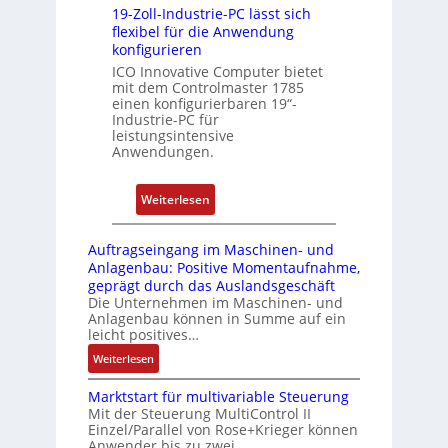
19-Zoll-Industrie-PC lässt sich
i
t
flexibel für die Anwendung
c
i
konfigurieren
h
g
ICO Innovative Computer bietet
s
t
mit dem Controlmaster 1785
e
R
einen konfigurierbaren 19“-
Industrie-PC für
l
e
leistungsintensive
e
i
Anwendungen.
m
f
e
e
:
Weiterlesen
n
g
1
t
r
9
e
a
Auftragseingang im Maschinen- und
-
Anlagenbau: Positive Momentaufnahme,
m
d
Z
geprägt durch das Auslandsgeschäft
i
M
Die Unternehmen im Maschinen- und
o
t
L
Anlagenbau können in Summe auf ein
l
S
3
leicht positives…
l
p
f
:
Weiterlesen
-
e
ü
A
I
z
r
Marktstart für multivariable Steuerung
u
n
Mit der Steuerung MultiControl II
i
s
f
Einzel/Parallel von Rose+Krieger können
d
a
t
i
Anwender bis zu zwei…