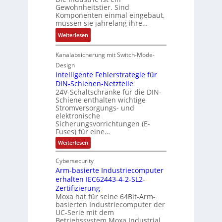
s
t
c
Gewohnheitstier. Sind
e
n
e
u
k
Komponenten einmal eingebaut,
s
g
M
müssen sie jahrelang ihre…
n
b
s
e
u
g
e
:
Weiterlesen
e
w
l
s
D
r
ä
t
c
a
Kanalabsicherung mit Switch-Mode-
t
h
i
h
s
e
Design
l
t
i
I
Intelligente Fehlerstrategie für
L
t
u
c
T
DIN-Schienen-Netzteile
a
r
h
24V-Schaltschränke für die DIN-
-
s
n
t
Schiene enthalten wichtige
R
e
-
Stromversorgungs- und
u
ü
r
K
elektronische
n
c
t
Sicherungsvorrichtungen (E-
i
g
k
r
Fuses) für eine…
t
f
g
i
:
Weiterlesen
E
ü
r
I
a
n
r
n
a
n
Cybersecurity
c
t
r
t
g
Arm-basierte Industriecomputer
e
o
a
d
l
u
erhalten IEC62443-4-2-SL2-
d
u
l
e
l
Zertifizierung
e
i
e
r
Moxa hat für seine 64Bit-Arm-
a
g
r
U
basierten Industriecomputer der
F
e
t
n
m
UC-Serie mit dem
a
i
t
Betriebssystem Moxa Industrial…
g