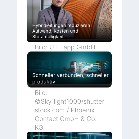
h
n
u
n
g
e
Hybridleitungen reduzieren
n
Aufwand, Kosten und
Störanfälligkeit
Bild: U.I. Lapp GmbH
Schneller verbunden, schneller
produktiv
Bild:
©Sky_light1000/shutter
stock.com / Phoenix
Contact GmbH & Co.
KG