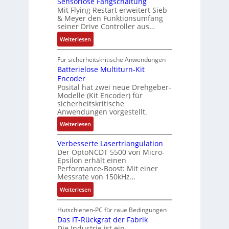
C
Sensorlose Fangschaltung
J
V
h
t
Mit Flying Restart erweitert Sieb
b
-
a
D
d
2
& Meyer den Funktionsumfang
e
N
h
M
a
0
seiner Drive Controller aus…
i
e
r
A
s
u
S
:
t
Weiterlesen
e
E
A
n
P
S
z
s
l
u
d
N
e
t
Für sicherheitskritische Anwendungen
z
e
s
4
n
e
Batterielose Multiturn-Kit
i
k
l
0
Encoder
s
i
e
t
a
A
Posital hat zwei neue Drehgeber-
o
l
l
r
n
Modelle (Kit Encoder) für
r
e
e
i
d
sicherheitskritische
l
r
Anwendungen vorgestellt.
s
s
o
h
c
g
:
Weiterlesen
s
ä
h
e
B
e
l
e
s
Verbesserte Lasertriangulation
a
F
t
A
c
Der OptoNCDT 5500 von Micro-
t
a
S
Epsilon erhält einen
u
h
t
n
c
Performance-Boost: Mit einer
t
ä
e
g
h
Messrate von 150kHz…
o
f
r
s
u
:
m
Weiterlesen
t
i
c
t
V
a
e
h
z
e
t
Hutschienen-PC für raue Bedingungen
l
a
l
r
Das IT-Rückgrat der Fabrik
i
o
l
a
Die Industrie ist ein
b
o