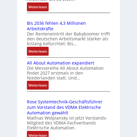
u
r
l
c
:
Weiterlesen
s
a
m
h
M
g
t
e
e
a
s
r
m
r
Bis 2036 fehlen 4,3 Millionen
r
e
i
b
e
Arbeitskräfte
k
i
e
Der Renteneintritt der Babyboomer trifft
r
E
t
n
den deutschen Arbeitsmarkt stärker als
-
a
n
s
g
bislang befürchtet: Bis…
P
n
t
t
a
:
Weiterlesen
C
a
e
n
w
B
l
r
g
n
i
All About Automation expandiert
i
t
ä
i
c
Die Messereihe All About Automation
s
f
s
m
findet 2027 erstmals in den
k
2
ü
M
Niederlanden statt. Und…
s
l
0
r
a
t
:
Weiterlesen
3
u
m
s
s
A
6
n
u
c
l
i
f
g
l
h
Rose Systemtechnik-Geschäftsführer
l
c
e
t
i
zum Vorstand des VDMA Elektrische
A
h
h
i
n
Automation gewählt
b
l
f
v
Mathias Wolpiansky ist jetzt Vorstands-
e
o
e
Mitglied des VDMA-Fachverbands
l
a
n
u
n
Elektrische Automation.
r
e
-
t
4
i
:
u
x
Weiterlesen