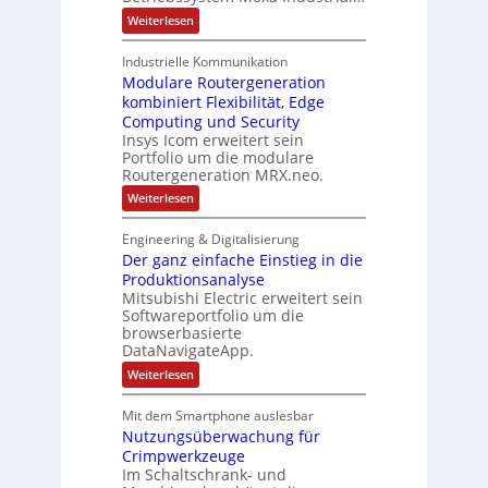
b
o
e
e
:
Weiterlesen
F
r
n
A
e
b
i
r
h
u
Industrielle Kommunikation
k
m
l
n
Modulare Routergeneration
-
e
b
r
kombiniert Flexibilität, Edge
g
a
s
Computing und Security
e
s
t
Insys Icom erweitert sein
i
n
r
Portfolio um die modulare
e
a
r
Routergeneration MRX.neo.
t
t
e
:
Weiterlesen
e
g
M
I
i
o
n
e
Engineering & Digitalisierung
d
d
f
Der ganz einfache Einstieg in die
u
u
ü
l
Produktionsanalyse
s
r
a
t
Mitsubishi Electric erweitert sein
D
r
r
I
Softwareportfolio um die
e
i
N
browserbasierte
R
e
-
DataNavigateApp.
o
c
S
u
o
c
:
Weiterlesen
t
m
h
D
e
p
i
e
r
Mit dem Smartphone auslesbar
u
e
r
g
t
Nutzungsüberwachung für
n
g
e
e
e
a
Crimpwerkzeuge
n
r
n
n
e
Im Schaltschrank- und
e
-
z
r