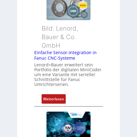
h
t
l
o
Bild: Lenord,
s
e
Bauer & Co.
I
GmbH
n
Einfache Sensor-Integration in
t
Fanuc CNC-Systeme
e
Lenord+Bauer erweitert sein
g
Portfolio der digitalen MiniCoder
r
um eine Variante mit serieller
Schnittstelle für Fanuc
a
Umrichterserien.
t
i
:
Weiterlesen
o
E
n
i
v
n
o
f
n
a
A