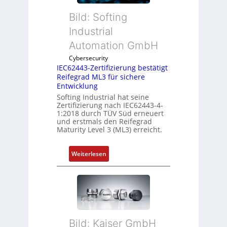
c
G
h
V
Bild: Softing
e
u
Industrial
S
n
e
Automation GmbH
d
n
R
Cybersecurity
s
o
IEC62443-Zertifizierung bestätigt
o
b
Reifegrad ML3 für sichere
r
Entwicklung
o
-
Softing Industrial hat seine
t
Zertifizierung nach IEC62443-4-
I
i
1:2018 durch TÜV Süd erneuert
n
k
und erstmals den Reifegrad
t
Maturity Level 3 (ML3) erreicht.
e
g
:
Weiterlesen
r
I
a
E
t
C
i
6
o
2
n
4
Bild: Kaiser GmbH
i