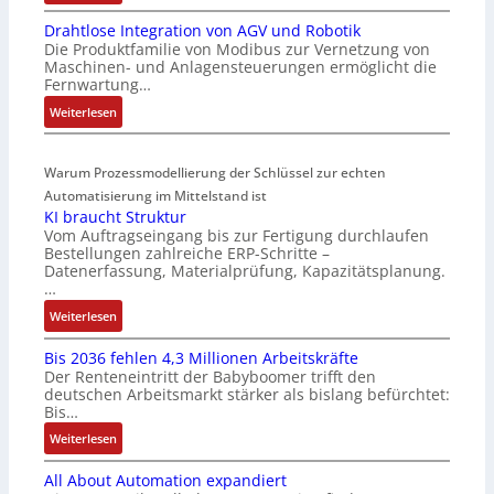
M
4
-
Drahtlose Integration von AGV und Robotik
a
3
I
Die Produktfamilie von Modibus zur Vernetzung von
r
-
n
Maschinen- und Anlagensteuerungen ermöglicht die
k
Z
t
Fernwartung…
t
e
e
:
Weiterlesen
s
r
g
D
t
t
r
r
a
i
a
Warum Prozessmodellierung der Schlüssel zur echten
a
r
f
t
h
Automatisierung im Mittelstand ist
t
i
i
KI braucht Struktur
t
f
z
o
Vom Auftragseingang bis zur Fertigung durchlaufen
l
ü
i
n
Bestellungen zahlreiche ERP-Schritte –
o
r
e
i
Datenerfassung, Materialprüfung, Kapazitätsplanung.
s
m
r
n
…
e
u
u
F
:
Weiterlesen
I
l
n
a
K
n
t
g
n
Bis 2036 fehlen 4,3 Millionen Arbeitskräfte
I
t
i
b
u
Der Renteneintritt der Babyboomer trifft den
b
e
v
e
c
deutschen Arbeitsmarkt stärker als bislang befürchtet:
r
g
a
Bis…
s
C
a
r
r
t
N
:
Weiterlesen
u
a
i
ä
C
B
c
t
a
t
-
All About Automation expandiert
i
h
i
b
i