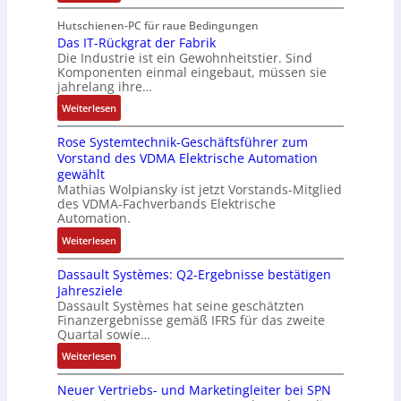
V
e
i
g
r
a
e
E
Hutschienen-PC für raue Bedingungen
e
i
b
n
r
Das IT-Rückgrat der Fabrik
n
l
m
e
d
Die Industrie ist ein Gewohnheitstier. Sind
b
t
o
M
i
i
Komponenten einmal eingebaut, müssen sie
e
w
s
a
t
e
jahrelang ihre…
s
i
e
s
s
r
:
s
Weiterlesen
c
M
c
k
t
D
e
k
u
h
r
Rose Systemtechnik-Geschäftsführer zum
a
r
l
l
i
ä
Vorstand des VDMA Elektrische Automation
s
t
u
t
n
f
gewählt
I
e
n
i
e
t
Mathias Wolpiansky ist jetzt Vorstands-Mitglied
T
L
g
t
n
e
des VDMA-Fachverbands Elektrische
-
a
u
-
Automation.
R
s
r
u
:
Weiterlesen
ü
e
n
n
R
c
r
-
d
Dassault Systèmes: Q2-Ergebnisse bestätigen
o
k
t
K
A
Jahresziele
s
g
r
i
n
Dassault Systèmes hat seine geschätzten
e
r
i
t
l
Finanzergebnisse gemäß IFRS für das zweite
S
a
a
E
Quartal sowie…
a
y
t
n
n
g
:
Weiterlesen
s
d
g
c
e
D
t
e
u
o
n
Neuer Vertriebs- und Marketingleiter bei SPN
a
e
r
l
d