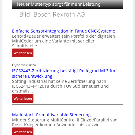
Neuer Muttertyp sorgt für mehr Leistung
Bild: Bosch Rexroth AG
Einfache Sensor-Integration in Fanuc CNC-Systeme
Lenord+Bauer erweitert sein Portfolio der digitalen
MiniCoder um eine Variante mit serieller
Schnittstelle…
:
Weiterlesen
E
i
Cybersecurity
n
IEC62443-Zertifizierung bestätigt Reifegrad ML3 für
sichere Entwicklung
f
Softing Industrial hat seine Zertifizierung nach
a
IEC62443-4-1:2018 durch TÜV Süd erneuert und
c
erstmals…
h
:
Weiterlesen
e
I
S
E
e
Marktstart für multivariable Steuerung
C
n
Mit der Steuerung MultiControl II Einzel/Parallel von
6
s
Rose+Krieger können Anwender bis zu zwei…
2
o
:
Weiterlesen
4
r