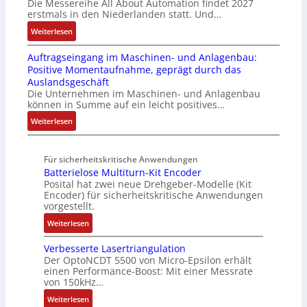
S
Die Messereihe All About Automation findet 2027
s
t
o
l
g
erstmals in den Niederlanden statt. Und…
y
2
S
n
e
t
s
0
:
Weiterlesen
t
v
S
R
t
3
A
r
o
t
e
e
Auftragseingang im Maschinen- und Anlagenbau:
6
l
u
n
e
i
m
Positive Momentaufnahme, geprägt durch das
f
l
k
A
u
f
e
Auslandsgeschäft
e
A
t
G
e
e
Die Unternehmen im Maschinen- und Anlagenbau
h
b
u
V
r
können in Summe auf ein leicht positives…
g
l
o
r
u
u
r
:
Weiterlesen
e
u
n
n
a
A
n
t
d
g
d
u
4
A
R
M
Für sicherheitskritische Anwendungen
f
,
u
o
L
Batterielose Multiturn-Kit Encoder
t
3
t
b
3
Posital hat zwei neue Drehgeber-Modelle (Kit
r
M
o
o
Encoder) für sicherheitskritische Anwendungen
f
a
i
m
t
vorgestellt.
ü
g
l
a
i
r
:
Weiterlesen
s
l
t
k
s
B
e
i
i
i
Verbesserte Lasertriangulation
a
i
o
o
Der OptoNCDT 5500 von Micro-Epsilon erhält
c
t
n
n
n
einen Performance-Boost: Mit einer Messrate
h
t
g
e
e
von 150kHz…
e
e
a
n
x
:
r
Weiterlesen
r
n
A
p