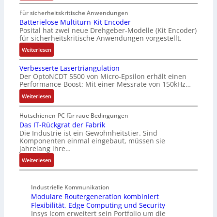
S
t
n
t
e
S
Für sicherheitskritische Anwendungen
i
e
n
y
Batterielose Multiturn-Kit Encoder
k
r
Posital hat zwei neue Drehgeber-Modelle (Kit Encoder)
s
s
-
b
für sicherheitskritische Anwendungen vorgestellt.
o
t
G
e
r
è
:
Weiterlesen
e
i
l
m
B
s
S
o
e
Verbesserte Lasertriangulation
a
c
P
Der OptoNCDT 5500 von Micro-Epsilon erhält einen
s
s
t
h
N
Performance-Boost: Mit einer Messrate von 150kHz…
e
:
t
ä
F
Q
e
:
Weiterlesen
f
a
2
r
V
t
n
-
i
e
s
Hutschienen-PC für raue Bedingungen
g
E
e
r
Das IT-Rückgrat der Fabrik
f
s
r
Die Industrie ist ein Gewohnheitstier. Sind
l
b
ü
Komponenten einmal eingebaut, müssen sie
c
g
o
e
h
jahrelang ihre…
h
e
s
s
r
a
b
:
e
s
Weiterlesen
e
l
n
D
M
e
r
t
i
a
u
r
z
u
s
Industrielle Kommunikation
s
l
t
u
Modulare Routergeneration kombiniert
n
s
I
t
e
m
Flexibilität, Edge Computing und Security
g
e
T
i
L
V
Insys Icom erweitert sein Portfolio um die
b
-
t
a
o