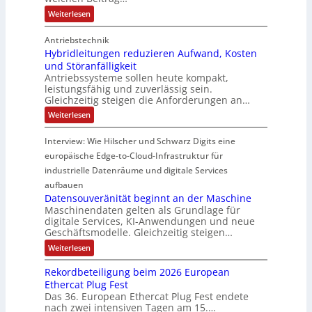
t
2
r
k
n
t
:
Weiterlesen
z
0
w
z
s
,
S
t
u
a
e
c
a
E
Antriebstechnik
e
h
n
c
u
n
d
Hybridleitungen reduzieren Aufwand, Kosten
n
i
d
h
g
a
g
e
und Störanfälligkeit
l
4
t
l
e
l
e
Antriebssysteme sollen heute kompakt,
e
l
0
t
y
C
leistungsfähig und zuverlässig sein.
e
r
A
h
Gleichzeitig steigen die Anforderungen an…
s
o
r
h
e
v
e
m
:
Weiterlesen
ä
e
r
H
p
r
l
y
m
u
b
Interview: Wie Hilscher und Schwarz Digits eine
b
t
u
i
t
r
europäische Edge-to-Cloud-Infrastruktur für
n
S
i
s
i
d
industrielle Datenräume und digitale Services
d
c
c
e
n
l
aufbauen
h
n
h
e
g
Datensouveränität beginnt an der Maschine
,
u
i
e
u
s
Maschinendaten gelten als Grundlage für
t
t
G
c
n
digitale Services, KI-Anwendungen und neue
u
z
h
e
Geschäftsmodelle. Gleichzeitig steigen…
n
d
n
l
g
h
S
:
e
Weiterlesen
e
a
ä
D
l
e
n
c
a
l
u
r
Rekordbeteiligung beim 2026 European
c
t
e
k
e
s
Ethercat Plug Fest
u
e
r
d
b
Das 36. European Ethercat Plug Fest endete
n
e
p
r
u
e
s
r
nach zwei intensiven Tagen am 15.…
d
z
i