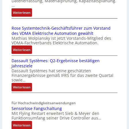
Datenerfassung, Materialprüfung, Kapazitätsplanung.
e
…
r
:
Weiterlesen
t
K
r
I
i
Rose Systemtechnik-Geschäftsführer zum Vorstand
b
e
des VDMA Elektrische Automation gewählt
r
b
Mathias Wolpiansky ist jetzt Vorstands-Mitglied des
a
s
VDMA-Fachverbands Elektrische Automation.
u
-
:
Weiterlesen
c
u
R
h
n
Dassault Systèmes: Q2-Ergebnisse bestätigen
o
t
d
Jahresziele
s
S
M
Dassault Systèmes hat seine geschätzten
e
t
a
Finanzergebnisse gemäß IFRS für das zweite Quartal
S
r
r
sowie…
y
u
k
:
Weiterlesen
s
k
e
D
t
t
t
a
e
u
i
Für Hochschwindigkeitsanwendungen
s
m
r
n
Sensorlose Fangschaltung
s
t
g
Mit Flying Restart erweitert Sieb & Meyer den
a
e
l
Funktionsumfang seiner Drive Controller aus…
u
c
e
:
l
Weiterlesen
h
i