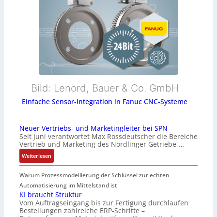
Bild: Lenord, Bauer & Co. GmbH
Einfache Sensor-Integration in Fanuc CNC-Systeme
Neuer Vertriebs- und Marketingleiter bei SPN
Seit Juni verantwortet Max Rossdeutscher die Bereiche
Vertrieb und Marketing des Nördlinger Getriebe-…
:
Weiterlesen
N
e
Warum Prozessmodellierung der Schlüssel zur echten
u
Automatisierung im Mittelstand ist
e
KI braucht Struktur
r
Vom Auftragseingang bis zur Fertigung durchlaufen
Bestellungen zahlreiche ERP-Schritte –
V