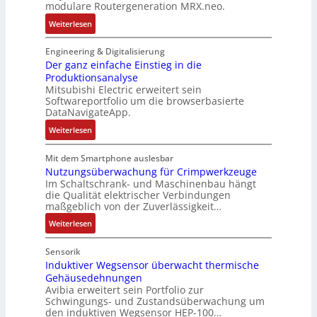
modulare Routergeneration MRX.neo.
e
R
u
s
r
:
s
Weiterlesen
ü
r
e
s
M
t
c
n
r
t
o
ä
k
Engineering & Digitalisierung
-
t
a
d
t
Der ganz einfache Einstieg in die
g
K
r
n
Produktionsanalyse
u
i
r
i
i
d
Mitsubishi Electric erweitert sein
l
g
a
t
a
d
Softwareportfolio um die browserbasierte
a
e
t
E
n
e
DataNavigateApp.
r
n
d
n
g
s
:
Weiterlesen
e
J
e
c
u
V
D
R
a
r
o
l
D
e
o
h
Mit dem Smartphone auslesbar
F
d
a
M
r
Nutzungsüberwachung für Crimpwerkzeuge
u
r
a
e
t
A
Im Schaltschrank- und Maschinenbau hängt
g
t
e
b
r
i
E
die Qualität elektrischer Verbindungen
a
e
s
r
o
l
maßgeblich von der Zuverlässigkeit…
n
r
z
i
n
e
:
z
Weiterlesen
g
i
k
k
N
e
e
e
t
u
i
Sensorik
n
l
r
t
n
Induktiver Wegsensor überwacht thermische
e
e
i
Gehäusedehnungen
z
f
r
s
Avibia erweitert sein Portfolio zur
u
a
a
c
Schwingungs- und Zustandsüberwachung um
n
c
t
h
den induktiven Wegsensor HEP-100…
g