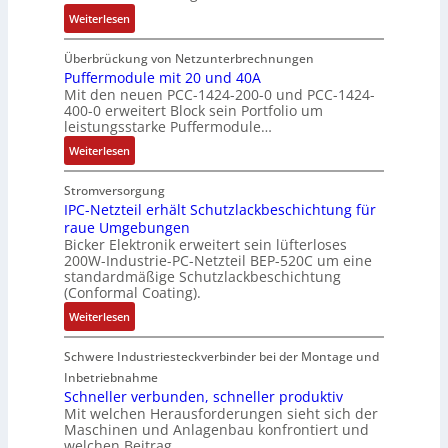
h
i
e
:
Weiterlesen
s
e
o
A
I
ü
E
n
u
n
b
Überbrückung von Netzunterbrechnungen
i
k
t
d
Puffermodule mit 20 und 40A
e
n
o
o
Mit den neuen PCC-1424-200-0 und PCC-1424-
u
r
s
m
m
400-0 erweitert Block sein Portfolio um
k
w
t
b
a
leistungsstarke Puffermodule…
t
a
i
i
t
:
i
Weiterlesen
c
e
n
i
P
v
h
g
i
o
u
e
Stromversorgung
u
i
e
n
f
r
IPC-Netzteil erhält Schutzlackbeschichtung für
n
n
r
g
raue Umgebungen
f
W
g
d
t
e
Bicker Elektronik erweitert sein lüfterloses
e
e
f
i
F
w
200W-Industrie-PC-Netzteil BEP-520C um eine
r
g
ü
e
l
ä
standardmäßige Schutzlackbeschichtung
m
s
r
P
e
(Conformal Coating).
h
o
e
C
r
x
l
:
Weiterlesen
d
n
r
o
i
t
I
u
s
i
d
b
P
Schwere Industriesteckverbinder bei der Montage und
l
o
m
u
i
C
Inbetriebnahme
e
r
p
k
l
-
Schneller verbunden, schneller produktiv
m
ü
w
t
i
N
Mit welchen Herausforderungen sieht sich der
i
b
e
i
t
Maschinen und Anlagenbau konfrontiert und
e
t
e
r
o
ä
welchen Beitrag…