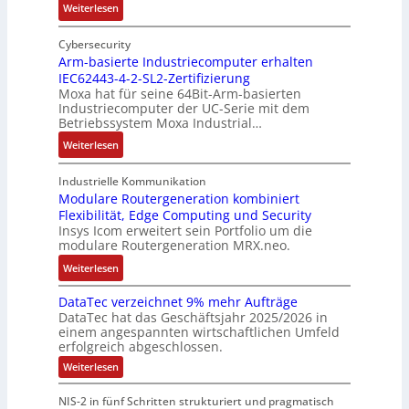
n
:
Weiterlesen
t
h
t
A
I
e
ä
ä
u
n
Cybersecurity
i
u
t
f
t
Arm-basierte Industriecomputer erhalten
l
s
b
IEC62443-4-2-SL2-Zertifizierung
w
e
i
e
e
Moxa hat für seine 64Bit-Arm-basierten
a
l
g
d
g
Industriecomputer der UC-Serie mit dem
n
l
u
e
i
Betriebssystem Moxa Industrial…
d
i
n
h
n
:
Weiterlesen
,
g
g
n
n
A
K
e
b
u
t
r
o
n
Industrielle Kommunikation
e
n
a
m
Modulare Routergeneration kombiniert
s
t
i
g
n
Flexibilität, Edge Computing und Security
-
t
e
m
e
d
Insys Icom erweitert sein Portfolio um die
b
e
F
2
n
e
modulare Routergeneration MRX.neo.
a
n
e
0
r
s
:
u
h
Weiterlesen
2
M
i
M
n
l
6
a
e
DataTec verzeichnet 9% mehr Aufträge
o
d
e
E
s
DataTec hat das Geschäftsjahr 2025/2026 in
r
d
S
r
u
c
einem angespannten wirtschaftlichen Umfeld
t
u
t
s
r
h
erfolgreich abgeschlossen.
e
l
ö
t
o
i
:
Weiterlesen
I
a
r
r
p
n
D
n
r
a
a
a
e
e
NIS-2 in fünf Schritten strukturiert und pragmatisch
t
d
e
n
t