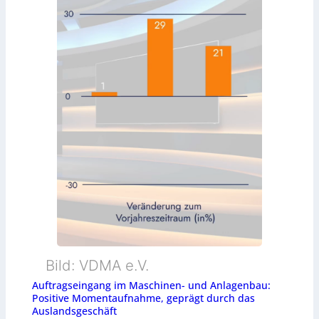
Bild: VDMA e.V.
Auftragseingang im Maschinen- und Anlagenbau:
Positive Momentaufnahme, geprägt durch das
Auslandsgeschäft