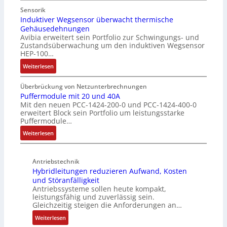
u
u
i
c
Sensorik
t
t
n
Induktiver Wegsensor überwacht thermische
h
z
Gehäusedehnungen
z
f
a
Avibia erweitert sein Portfolio zur Schwingungs- und
l
u
a
l
Zustandsüberwachung um den induktiven Wegsensor
a
n
c
t
HEP-100…
c
g
h
u
:
k
Weiterlesen
s
e
n
I
b
ü
E
g
n
e
b
Überbrückung von Netzunterbrechnungen
i
d
s
Puffermodule mit 20 und 40A
e
n
Mit den neuen PCC-1424-200-0 und PCC-1424-400-0
u
c
r
s
erweitert Block sein Portfolio um leistungsstarke
k
h
w
t
Puffermodule…
t
i
a
i
:
i
Weiterlesen
c
c
e
P
v
h
h
g
u
e
t
u
i
Antriebstechnik
f
r
u
n
n
Hybridleitungen reduzieren Aufwand, Kosten
f
W
n
g
d
und Störanfälligkeit
e
e
g
f
i
Antriebssysteme sollen heute kompakt,
r
g
f
ü
e
leistungsfähig und zuverlässig sein.
m
s
ü
r
P
Gleichzeitig steigen die Anforderungen an…
o
e
r
C
r
:
Weiterlesen
d
n
r
r
o
H