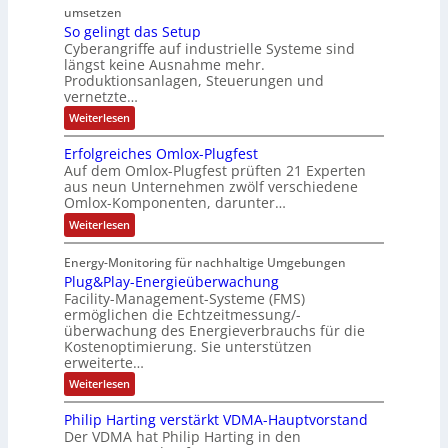
a
a
umsetzen
u
R
f
e
n
T
So gelingt das Setup
s
o
ä
g
e
E
Cyberangriffe auf industrielle Systeme sind
c
t
u
l
i
t
längst keine Ausnahme mehr.
v
r
t
l
e
h
Produktionsanlagen, Steuerungen und
e
i
e
i
f
r
vernetzte…
e
z
e
r
g
ü
r
:
Weiterlesen
e
c
g
k
r
S
c
i
o
o
e
e
D
c
Erfolgreiches Omlox-Plugfest
a
g
h
m
n
i
I
Auf dem Omlox-Plugfest prüften 21 Experten
t
e
n
aus neun Unternehmen zwölf verschiedene
p
e
t
N
l
e
P
Omlox-Komponenten, darunter…
i
u
t
r
-
l
n
9
t
:
a
Weiterlesen
S
g
u
%
E
e
t
t
c
m
g
r
d
e
r
Energy-Monitoring für nachhaltige Umgebungen
i
h
f
F
a
h
Plug&Play-Energieüberwachung
o
e
o
i
s
e
r
l
Facility-Management-Systeme (FMS)
r
S
n
e
A
s
g
ermöglichen die Echtzeitmessung/-
e
u
h
k
n
r
t
t
überwachung des Energieverbrauchs für die
f
e
a
o
e
u
Kostenoptimierung. Sie unterstützen
t
i
p
l
m
n
r
erweiterte…
c
ä
t
b
-
h
:
Weiterlesen
g
e
e
i
N
P
e
s
l
n
n
e
Philip Harting verstärkt VDMA-Hauptvorstand
O
u
I
i
m
t
Der VDMA hat Philip Harting in den
g
l