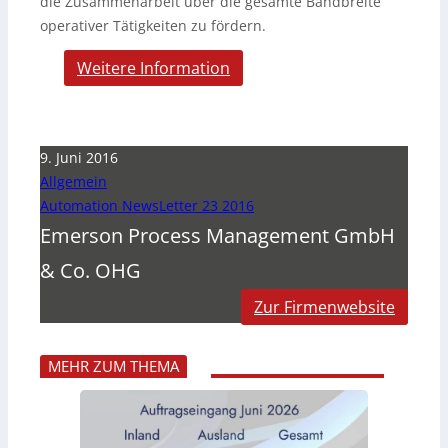
die Zusammenarbeit über die gesamte Bandbreite
operativer Tätigkeiten zu fördern.
Weitere Information
9. Juni 2016
Allgemein
Automation NewsLetter 23 2016
Emerson Process Management GmbH
& Co. OHG
Zur Firmenwebsite
MEHR ZUM THEMA