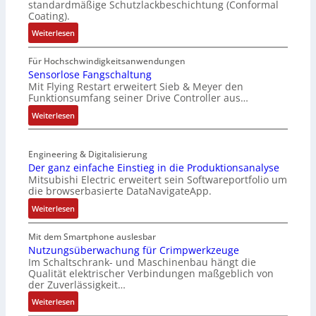
standardmäßige Schutzlackbeschichtung (Conformal
M
e
Coating).
u
r
:
Weiterlesen
l
t
I
t
e
P
Für Hochschwindigkeitsanwendungen
i
L
C
Sensorlose Fangschaltung
t
a
Mit Flying Restart erweitert Sieb & Meyer den
-
u
s
Funktionsumfang seiner Drive Controller aus…
N
r
e
e
:
Weiterlesen
n
r
t
S
-
t
z
e
K
r
t
Engineering & Digitalisierung
n
i
i
e
Der ganz einfache Einstieg in die Produktionsanalyse
s
t
a
Mitsubishi Electric erweitert sein Softwareportfolio um
i
o
E
n
die browserbasierte DataNavigateApp.
l
r
n
g
e
:
l
Weiterlesen
c
u
r
D
o
o
l
h
e
s
Mit dem Smartphone auslesbar
d
a
ä
r
e
Nutzungsüberwachung für Crimpwerkzeuge
e
t
l
Im Schaltschrank- und Maschinenbau hängt die
g
F
r
i
Qualität elektrischer Verbindungen maßgeblich von
t
a
a
o
der Zuverlässigkeit…
S
n
n
n
c
:
z
Weiterlesen
g
h
N
e
s