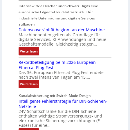
u
s
a
i
d
y
Interview: Wie Hilscher und Schwarz Digits eine
l
o
u
m
u
b
europäische Edge-to-Cloud-Infrastruktur für
e
r
e
p
k
r
m
ü
U
industrielle Datenräume und digitale Services
w
t
i
i
b
m
e
i
aufbauen
d
t
e
g
Datensouveränität beginnt an der Maschine
r
o
l
2
Maschinendaten gelten als Grundlage für
r
e
k
n
e
digitale Services, KI-Anwendungen und neue
0
w
b
z
s
Geschäftsmodelle. Gleichzeitig steigen…
i
u
a
u
e
a
t
n
c
:
n
Weiterlesen
u
n
u
d
h
D
g
g
a
n
Rekordbeteiligung beim 2026 European
4
t
a
e
e
l
g
Ethercat Plug Fest
0
t
t
n
y
e
Das 36. European Ethercat Plug Fest endete
A
h
e
s
nach zwei intensiven Tagen am 15.…
n
e
n
e
r
:
r
s
Weiterlesen
e
R
m
o
d
e
i
u
Kanalabsicherung mit Switch-Mode-Design
u
k
s
v
Intelligente Fehlerstrategie für DIN-Schienen-
z
Netzteile
o
c
e
i
24V-Schaltschränke für die DIN-Schiene
r
h
r
enthalten wichtige Stromversorgungs- und
e
d
e
ä
elektronische Sicherungsvorrichtungen (E-
r
b
G
n
Fuses) für eine…
e
e
e
i