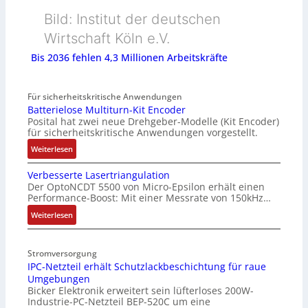
Bild: Institut der deutschen
Wirtschaft Köln e.V.
Bis 2036 fehlen 4,3 Millionen Arbeitskräfte
Für sicherheitskritische Anwendungen
Batterielose Multiturn-Kit Encoder
Posital hat zwei neue Drehgeber-Modelle (Kit Encoder)
für sicherheitskritische Anwendungen vorgestellt.
:
Weiterlesen
B
Verbesserte Lasertriangulation
a
Der OptoNCDT 5500 von Micro-Epsilon erhält einen
t
Performance-Boost: Mit einer Messrate von 150kHz…
t
e
:
Weiterlesen
r
V
i
e
Stromversorgung
e
r
IPC-Netzteil erhält Schutzlackbeschichtung für raue
l
b
Umgebungen
o
e
Bicker Elektronik erweitert sein lüfterloses 200W-
s
s
Industrie-PC-Netzteil BEP-520C um eine
e
s