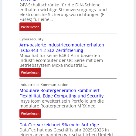
i
24V-Schaltschränke für die DIN-Schiene
r
h
r
enthalten wichtige Stromversorgungs- und
e
d
e
ä
elektronische Sicherungsvorrichtungen (E-
r
b
G
n
Fuses) für eine…
e
e
e
i
n
:
Weiterlesen
t
h
t
A
I
e
ä
ä
u
n
Cybersecurity
i
u
t
f
t
Arm-basierte Industriecomputer erhalten
l
s
b
IEC62443-4-2-SL2-Zertifizierung
w
e
i
e
e
Moxa hat für seine 64Bit-Arm-basierten
a
l
g
d
g
Industriecomputer der UC-Serie mit dem
n
l
u
e
i
Betriebssystem Moxa Industrial…
d
i
n
h
n
:
Weiterlesen
,
g
g
n
n
A
K
e
b
u
t
r
o
n
Industrielle Kommunikation
e
n
a
m
Modulare Routergeneration kombiniert
s
t
i
g
n
Flexibilität, Edge Computing und Security
-
t
e
m
e
d
Insys Icom erweitert sein Portfolio um die
b
e
F
2
n
e
modulare Routergeneration MRX.neo.
a
n
e
0
r
s
:
u
h
Weiterlesen
2
M
i
M
n
l
6
a
e
DataTec verzeichnet 9% mehr Aufträge
o
d
e
E
s
DataTec hat das Geschäftsjahr 2025/2026 in
r
d
S
r
u
c
einem angespannten wirtschaftlichen Umfeld
t