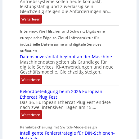
Antriebssysteme sollen heute kompakt,
r
g
f
ü
e
leistungsfähig und zuverlässig sein.
m
s
ü
r
P
Gleichzeitig steigen die Anforderungen an…
o
e
r
C
r
:
Weiterlesen
d
n
r
r
o
H
u
s
a
i
d
y
Interview: Wie Hilscher und Schwarz Digits eine
l
o
u
m
u
b
europäische Edge-to-Cloud-Infrastruktur für
e
r
e
p
k
r
m
ü
U
industrielle Datenräume und digitale Services
w
t
i
i
b
m
e
i
aufbauen
d
t
e
g
Datensouveränität beginnt an der Maschine
r
o
l
2
Maschinendaten gelten als Grundlage für
r
e
k
n
e
digitale Services, KI-Anwendungen und neue
0
w
b
z
s
Geschäftsmodelle. Gleichzeitig steigen…
i
u
a
u
e
a
t
n
c
:
n
Weiterlesen
u
n
u
d
h
D
g
g
a
n
Rekordbeteiligung beim 2026 European
4
t
a
e
e
l
g
Ethercat Plug Fest
0
t
t
n
y
e
Das 36. European Ethercat Plug Fest endete
A
h
e
s
nach zwei intensiven Tagen am 15.…
n
e
n
e
r
:
r
s
Weiterlesen
e
R
m
o
d
e
i
u
Kanalabsicherung mit Switch-Mode-Design
u
k
s
v
Intelligente Fehlerstrategie für DIN-Schienen-
z
Netzteile
o
c
e