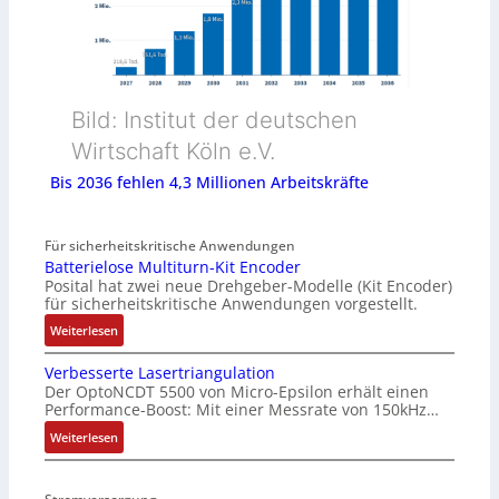
Bild: Institut der deutschen
Wirtschaft Köln e.V.
Bis 2036 fehlen 4,3 Millionen Arbeitskräfte
Für sicherheitskritische Anwendungen
Batterielose Multiturn-Kit Encoder
Posital hat zwei neue Drehgeber-Modelle (Kit Encoder)
für sicherheitskritische Anwendungen vorgestellt.
:
Weiterlesen
B
Verbesserte Lasertriangulation
a
Der OptoNCDT 5500 von Micro-Epsilon erhält einen
t
Performance-Boost: Mit einer Messrate von 150kHz…
t
e
:
Weiterlesen
r
V
i
e
e