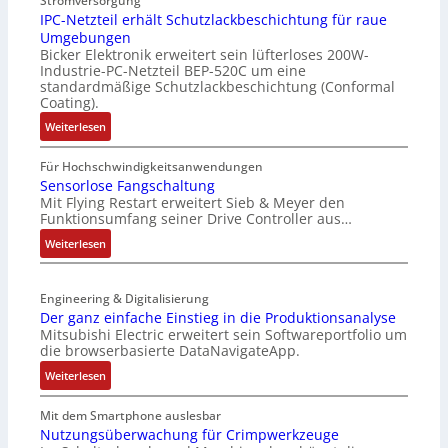
Stromversorgung
r
IPC-Netzteil erhält Schutzlackbeschichtung für raue
l
b
Umgebungen
o
e
Bicker Elektronik erweitert sein lüfterloses 200W-
s
s
Industrie-PC-Netzteil BEP-520C um eine
e
s
standardmäßige Schutzlackbeschichtung (Conformal
M
e
Coating).
u
r
:
Weiterlesen
l
t
I
t
e
P
Für Hochschwindigkeitsanwendungen
i
L
C
Sensorlose Fangschaltung
t
a
Mit Flying Restart erweitert Sieb & Meyer den
-
u
s
Funktionsumfang seiner Drive Controller aus…
N
r
e
e
:
Weiterlesen
n
r
t
S
-
t
z
e
K
r
t
Engineering & Digitalisierung
n
i
i
e
Der ganz einfache Einstieg in die Produktionsanalyse
s
t
a
Mitsubishi Electric erweitert sein Softwareportfolio um
i
o
E
n
die browserbasierte DataNavigateApp.
l
r
n
g
e
:
l
Weiterlesen
c
u
r
D
o
o
l
h
e
s
Mit dem Smartphone auslesbar
d
a
ä
r
e
Nutzungsüberwachung für Crimpwerkzeuge
e
t