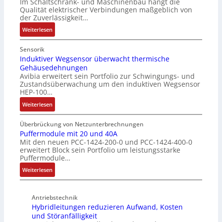
l
Im Schaltschrank- und Maschinenbau hängt die
g
F
r
i
Qualität elektrischer Verbindungen maßgeblich von
t
a
a
o
der Zuverlässigkeit…
S
n
n
n
c
:
z
Weiterlesen
g
h
N
e
s
u
u
i
c
Sensorik
t
t
n
Induktiver Wegsensor überwacht thermische
h
z
Gehäusedehnungen
z
f
a
Avibia erweitert sein Portfolio zur Schwingungs- und
l
u
a
l
Zustandsüberwachung um den induktiven Wegsensor
a
n
c
t
HEP-100…
c
g
h
u
:
k
Weiterlesen
s
e
n
I
b
ü
E
g
n
e
b
Überbrückung von Netzunterbrechnungen
i
d
s
Puffermodule mit 20 und 40A
e
n
Mit den neuen PCC-1424-200-0 und PCC-1424-400-0
u
c
r
s
erweitert Block sein Portfolio um leistungsstarke
k
h
w
t
Puffermodule…
t
i
a
i
:
i
Weiterlesen
c
c
e
P
v
h
h
g
u
e
t
u
i
Antriebstechnik
f
r
u
n
n
Hybridleitungen reduzieren Aufwand, Kosten
f
W
n
g
d
und Störanfälligkeit
e
e
g
f
i