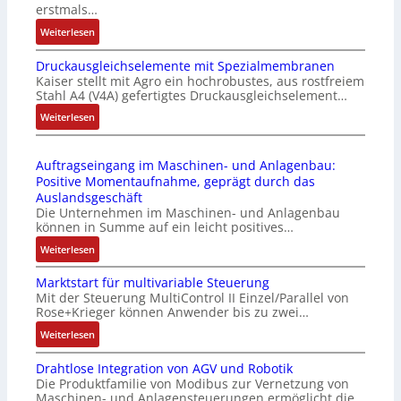
u
erstmals…
r
n
:
Weiterlesen
i
k
I
e
m
Druckausgleichselemente mit Spezialmembranen
E
-
o
Kaiser stellt mit Agro ein hochrobustes, aus rostfreiem
C
P
d
Stahl A4 (V4A) gefertigtes Druckausgleichselement…
6
C
u
2
:
Weiterlesen
l
l
4
D
ä
e
4
r
s
b
Auftragseingang im Maschinen- und Anlagenbau:
3
u
s
r
Positive Momentaufnahme, geprägt durch das
-
c
t
i
Auslandsgeschäft
Z
k
s
n
Die Unternehmen im Maschinen- und Anlagenbau
e
a
i
g
können in Summe auf ein leicht positives…
r
u
c
e
:
Weiterlesen
t
s
h
n
A
i
g
f
4
Marktstart für multivariable Steuerung
u
f
l
l
G
Mit der Steuerung MultiControl II Einzel/Parallel von
f
i
e
e
u
Rose+Krieger können Anwender bis zu zwei…
t
z
i
x
n
r
:
Weiterlesen
i
c
i
d
a
M
e
h
b
5
Drahtlose Integration von AGV und Robotik
g
a
r
s
e
G
Die Produktfamilie von Modibus zur Vernetzung von
s
r
u
e
l
a
Maschinen- und Anlagensteuerungen ermöglicht die