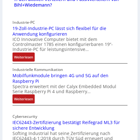
Bihl+Wiedemann?
Industrie-PC
19-Zoll-Industrie-PC lässt sich flexibel für die
Anwendung konfigurieren
ICO Innovative Computer bietet mit dem
Controlmaster 1785 einen konfigurierbaren 19“-
Industrie-PC für leistungsintensive…
:
Weiterlesen
1
9
Industrielle Kommunikation
-
Mobilfunkmodule bringen 4G und 5G auf den
Raspberry Pi
Z
Spectra erweitert mit der Calyx Embedded Modul
o
Serie Raspberry Pi 4 und Raspberry…
l
l
:
Weiterlesen
-
M
I
o
n
Cybersecurity
b
IEC62443-Zertifizierung bestätigt Reifegrad ML3 für
d
i
sichere Entwicklung
u
l
Softing Industrial hat seine Zertifizierung nach
s
f
IEC62443-4-1:2018 durch TÜV Süd erneuert und
t