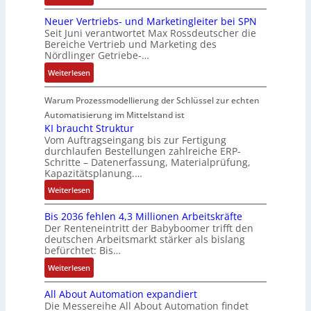
I
o
l
t
D
ü
e
t
e
n
n
a
e
Neuer Vertriebs- und Marketingleiter bei SPN
a
r
n
e
r
t
A
Seit Juni verantwortet Max Rossdeutscher die
g
u
s
s
m
e
e
Bereiche Vertrieb und Marketing des
G
e
e
s
i
t
n
Nördlinger Getriebe-…
g
V
n
r
a
c
e
r
u
b
:
u
Weiterlesen
u
h
c
a
n
a
N
n
l
e
h
t
d
u
e
g
Warum Prozessmodellierung der Schlüssel zur echten
t
r
n
i
R
:
u
S
Automatisierung im Mittelstand ist
e
i
o
o
P
e
y
KI braucht Struktur
E
k
n
b
o
r
Vom Auftragseingang bis zur Fertigung
s
n
-
i
o
durchlaufen Bestellungen zahlreiche ERP-
s
V
t
t
G
Schritte – Datenerfassung, Materialprüfung,
n
t
i
e
è
w
e
Kapazitätsplanung.…
F
i
t
r
m
i
s
a
k
:
Weiterlesen
i
t
e
c
c
n
K
v
r
s
k
h
u
Bis 2036 fehlen 4,3 Millionen Arbeitskräfte
I
e
i
:
l
ä
c
Der Renteneintritt der Babyboomer trifft den
b
M
e
Q
u
f
deutschen Arbeitsmarkt stärker als bislang
C
r
o
b
2
n
t
befürchtet: Bis…
N
a
m
s
-
g
s
C
:
Weiterlesen
u
e
-
E
f
-
B
c
n
u
r
ü
All About Automation expandiert
S
i
h
t
n
g
h
Die Messereihe All About Automation findet
y
s
t
a
d