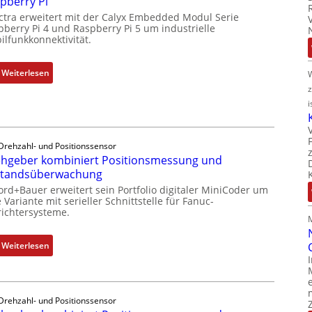
pberry Pi
l
ctra erweitert mit der Calyx Embedded Modul Serie
-
pberry Pi 4 und Raspberry Pi 5 um industrielle
I
ilfunkkonnektivität.
n
d
:
Weiterlesen
u
M
s
o
i
t
b
r
i
i
l
Drehzahl- und Positionssensor
e
hgeber kombiniert Positionsmessung und
f
-
standsüberwachung
u
P
n
ord+Bauer erweitert sein Portfolio digitaler MiniCoder um
C
 Variante mit serieller Schnittstelle für Fanuc-
k
ichtersysteme.
l
m
ä
o
s
:
Weiterlesen
d
s
D
u
t
r
l
s
e
e
i
Drehzahl- und Positionssensor
h
b