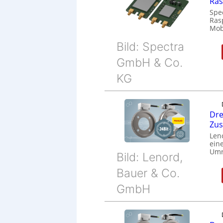
Ras
Spe
Ras
Mob
Bild: Spectra
GmbH & Co.
KG
Dre
Zu
Len
eine
Umr
Bild: Lenord,
Bauer & Co.
GmbH