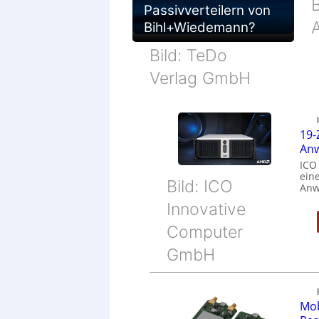
Passivverteilern von
Bihl+Wiedemann?
Bild: TeDo
Verlag GmbH
19-
Anw
ICO
eine
Bild: ICO
Anw
Innovative
Computer
GmbH
Mob