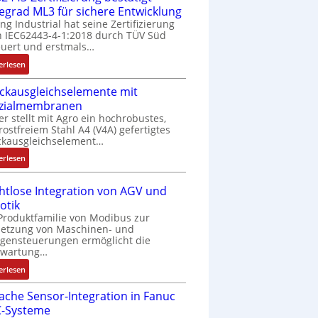
fegrad ML3 für sichere Entwicklung
ing Industrial hat seine Zertifizierung
 IEC62443-4-1:2018 durch TÜV Süd
uert und erstmals…
:
erlesen
I
ckausgleichselemente mit
E
zialmembranen
C
er stellt mit Agro ein hochrobustes,
6
rostfreiem Stahl A4 (V4A) gefertigtes
2
ckausgleichselement…
4
:
4
erlesen
D
3
r
-
htlose Integration von AGV und
u
Z
otik
c
e
Produktfamilie von Modibus zur
k
r
netzung von Maschinen- und
a
t
gensteuerungen ermöglicht die
nwartung…
u
i
s
f
:
erlesen
g
i
D
l
z
fache Sensor-Integration in Fanuc
r
e
i
-Systeme
a