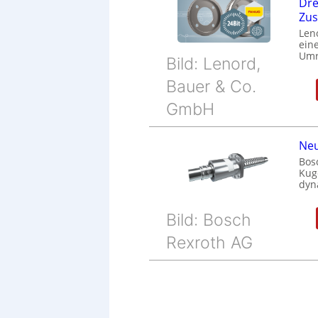
Dre
Zu
Len
eine
Umr
Bild: Lenord,
Bauer & Co.
GmbH
Neu
Bos
Kug
dyn
Bild: Bosch
Rexroth AG