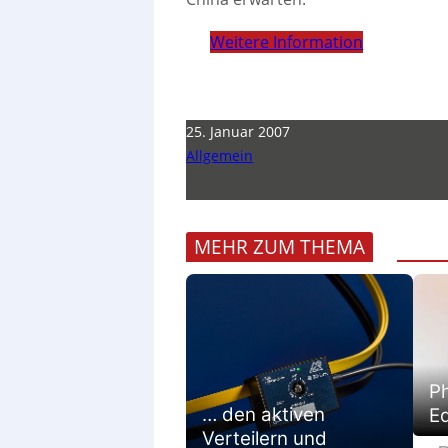
Weitere Information
25. Januar 2007
Allgemein
MEHR ZUM THEMA
Ph
… den aktiven
E
Verteilern und