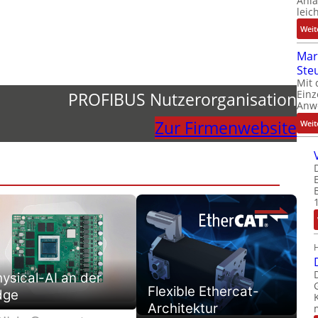
Anl
leic
Weit
Mar
Ste
Mit 
Einz
PROFIBUS Nutzerorganisation
Anw
Zur Firmenwebsite
Weit
ysical-AI an der
Flexible Ethercat-
dge
Architektur