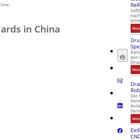
Rei
China
Soft
nach
erne
dards in China
Weit
Dru
Spe
Kais
aus 
Dru
Weit
Dra
Rob
Die 
Ver
Anla
Fer
Weit
Ein
CNC