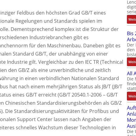
Leno
digi
seri
r einziger Feldbus den höchsten Grad GB/T eines
Weit
tionale Regelungen und Standards spielen im
Rolle. Dementsprechend komplex ist die Struktur der
Bis 
erschiedenen Industriebranchen gibt es
Arb
Der 
ranchennorm für den Maschinenbau. Daneben gibt es
den 
nalen Standard GB/T, der unabhängig von einer
bisl
 Industrie gilt. Vergleichbar zu den IEC TR (Technical
Weit
ien den GB/Z als eine unverbindliche und zeitlich
All
währung in einen verbindlichen Nationalen Standard
Die 
find
bus hat nach einem mehrjährigen Status als JB/T (JB/T
stat
tatus eines GB/T erreicht (GB/T 20540.1-2006 – GB/T
Weit
den Chinesischen Standardisierungsbehörden als GB/Z
Auf
6). Die Standardisierungsaktivitäten für Profibus und
Anl
gionalen Support Center lassen nach Angaben der
Mom
Aus
eiteres schnelles Wachstum dieser Technologien in
Die