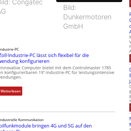
Bild: Congatec
Bild:
AG
Dunkermotoren
GmbH
Industrie-PC
Zoll-Industrie-PC lässt sich flexibel für die
endung konfigurieren
 Innovative Computer bietet mit dem Controlmaster 1785
n konfigurierbaren 19“-Industrie-PC für leistungsintensive
endungen.
:
Weiterlesen
1
9
-
Z
Industrielle Kommunikation
o
ilfunkmodule bringen 4G und 5G auf den
l