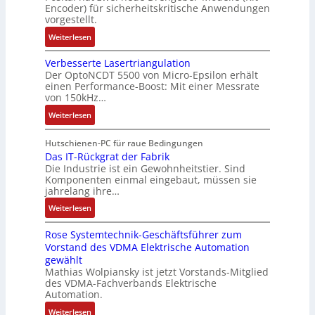
o
Encoder) für sicherheitskritische Anwendungen
f
a
i
m
t
vorgestellt.
ü
g
l
a
i
r
:
Weiterlesen
s
l
t
k
s
B
e
i
i
i
Verbesserte Lasertriangulation
a
i
o
o
Der OptoNCDT 5500 von Micro-Epsilon erhält
c
t
n
n
n
einen Performance-Boost: Mit einer Messrate
h
t
g
e
e
von 150kHz…
e
e
a
n
x
:
r
Weiterlesen
r
n
A
p
V
e
i
g
r
a
e
E
Hutschienen-PC für raue Bedingungen
e
i
b
n
r
Das IT-Rückgrat der Fabrik
n
l
m
e
d
Die Industrie ist ein Gewohnheitstier. Sind
b
t
o
M
i
i
Komponenten einmal eingebaut, müssen sie
e
w
s
a
t
e
jahrelang ihre…
s
i
e
s
s
r
:
s
Weiterlesen
c
M
c
k
t
D
e
k
u
h
r
Rose Systemtechnik-Geschäftsführer zum
a
r
l
l
i
ä
Vorstand des VDMA Elektrische Automation
s
t
u
t
n
f
gewählt
I
e
n
i
e
t
Mathias Wolpiansky ist jetzt Vorstands-Mitglied
T
L
g
t
n
e
des VDMA-Fachverbands Elektrische
-
a
u
-
Automation.
R
s
r
u
:
Weiterlesen
ü
e