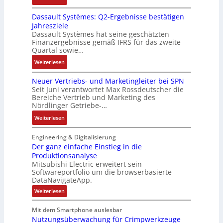
n
n
R
c
r
-
d
Dassault Systèmes: Q2-Ergebnisse bestätigen
o
k
t
K
A
Jahresziele
s
g
r
i
n
Dassault Systèmes hat seine geschätzten
e
r
i
t
l
Finanzergebnisse gemäß IFRS für das zweite
S
a
a
E
Quartal sowie…
a
y
t
n
n
g
:
Weiterlesen
s
d
g
c
e
D
t
e
u
o
n
Neuer Vertriebs- und Marketingleiter bei SPN
a
e
r
l
d
b
Seit Juni verantwortet Max Rossdeutscher die
s
m
F
a
e
Bereiche Vertrieb und Marketing des
a
s
t
a
t
Nördlinger Getriebe-…
r
u
a
e
b
i
:
:
Weiterlesen
u
c
r
o
P
N
l
h
i
n
o
e
Engineering & Digitalisierung
t
n
k
s
u
Der ganz einfache Einstieg in die
S
i
i
Produktionsanalyse
e
y
k
Mitsubishi Electric erweitert sein
t
r
s
-
Softwareportfolio um die browserbasierte
i
V
t
G
DataNavigateApp.
v
e
è
e
:
Weiterlesen
e
r
m
s
D
M
t
e
e
c
Mit dem Smartphone auslesbar
o
r
r
s
h
Nutzungsüberwachung für Crimpwerkzeuge
g
m
i
: