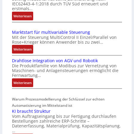
IEC62443-4-1:2018 durch TÜV Süd erneuert und
c
erstmals…
h
:
Weiterlesen
e
I
S
E
e
Marktstart für multivariable Steuerung
C
n
Mit der Steuerung MultiControl II Einzel/Parallel von
6
s
Rose+Krieger können Anwender bis zu zwei…
2
o
:
Weiterlesen
4
r
M
4
-
Drahtlose Integration von AGV und Robotik
a
3
I
Die Produktfamilie von Modibus zur Vernetzung von
r
-
n
Maschinen- und Anlagensteuerungen ermöglicht die
k
Z
t
Fernwartung…
t
e
e
:
Weiterlesen
s
r
g
D
t
t
r
r
a
i
a
Warum Prozessmodellierung der Schlüssel zur echten
a
r
f
t
h
Automatisierung im Mittelstand ist
t
i
i
KI braucht Struktur
t
f
z
o
Vom Auftragseingang bis zur Fertigung durchlaufen
l
ü
i
n
Bestellungen zahlreiche ERP-Schritte –
o
r
e
i
Datenerfassung, Materialprüfung, Kapazitätsplanung.
s
m
r
n
…
e