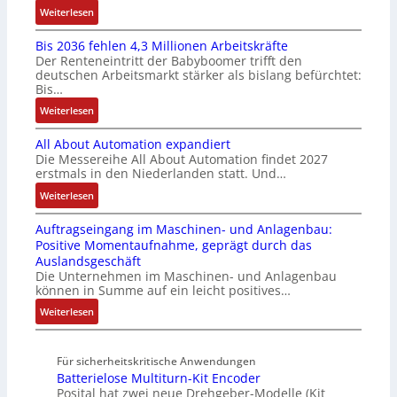
u
u
F
:
Weiterlesen
I
l
n
a
K
n
t
g
n
Bis 2036 fehlen 4,3 Millionen Arbeitskräfte
I
t
i
b
u
Der Renteneintritt der Babyboomer trifft den
b
e
v
e
c
deutschen Arbeitsmarkt stärker als bislang befürchtet:
r
g
a
Bis…
s
C
a
r
r
t
N
:
Weiterlesen
u
a
i
ä
C
B
c
t
a
t
-
All About Automation expandiert
i
h
i
b
i
S
Die Messereihe All About Automation findet 2027
s
t
o
l
g
erstmals in den Niederlanden statt. Und…
y
2
S
n
e
t
s
0
:
Weiterlesen
t
v
S
R
t
3
A
r
o
t
e
e
Auftragseingang im Maschinen- und Anlagenbau:
6
l
u
n
e
i
m
Positive Momentaufnahme, geprägt durch das
f
l
k
A
u
f
e
Auslandsgeschäft
e
A
t
G
e
e
Die Unternehmen im Maschinen- und Anlagenbau
h
b
u
V
r
können in Summe auf ein leicht positives…
g
l
o
r
u
u
r
:
Weiterlesen
e
u
n
n
a
A
n
t
d
g
d
u
4
A
R
M
Für sicherheitskritische Anwendungen
f
,
u
o
L
Batterielose Multiturn-Kit Encoder
t
3
t
b
3
Posital hat zwei neue Drehgeber-Modelle (Kit
r
M
o