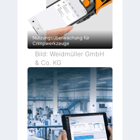
Nutzungsüberwachung für
Crimpwerkzeuge
Bild: Weidmüller GmbH
& Co. KG