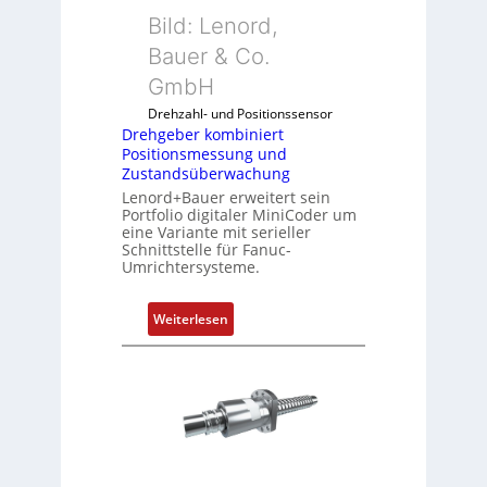
b
Bild: Lenord,
e
r
Bauer & Co.
k
GmbH
o
Drehzahl- und Positionssensor
m
Drehgeber kombiniert
b
Positionsmessung und
i
Zustandsüberwachung
n
Lenord+Bauer erweitert sein
i
Portfolio digitaler MiniCoder um
eine Variante mit serieller
e
Schnittstelle für Fanuc-
r
Umrichtersysteme.
t
P
:
Weiterlesen
o
D
s
r
i
e
t
h
i
g
o
e
n
b
s