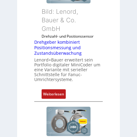
Bild: Lenord,
Bauer & Co.
GmbH
Drehzahl- und Positionssensor
Drehgeber kombiniert
Positionsmessung und
Zustandsüberwachung
Lenord+Bauer erweitert sein
Portfolio digitaler MiniCoder um
eine Variante mit serieller
Schnittstelle für Fanuc-
Umrichtersysteme.
:
Weiterlesen
D
r
e
h
g
e