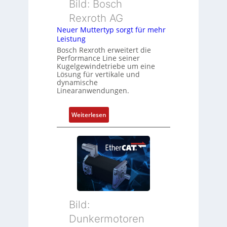
Bild: Bosch
e
m
Rexroth AG
r
e
k
Neuer Muttertyp sorgt für mehr
s
Leistung
o
s
m
Bosch Rexroth erweitert die
u
Performance Line seiner
b
n
Kugelgewindetriebe um eine
i
g
Lösung für vertikale und
n
dynamische
u
Linearanwendungen.
i
n
e
d
r
:
Weiterlesen
Z
t
N
u
P
e
s
o
u
t
s
e
a
i
r
n
t
M
d
i
u
s
o
t
ü
Bild:
n
t
b
Dunkermotoren
s
e
e