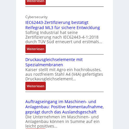
:
Weiterlesen
-
r
M
I
E
o
n
d
Cybersecurity
b
d
g
IEC62443-Zertifizierung bestätigt
i
u
e
Reifegrad ML3 für sichere Entwicklung
l
s
Softing Industrial hat seine
f
t
Zertifizierung nach IEC62443-4-1:2018
u
r
durch TÜV Süd erneuert und erstmals…
n
i
:
Weiterlesen
k
e
I
m
-
Druckausgleichselemente mit
E
o
P
Spezialmembranen
C
d
C
Kaiser stellt mit Agro ein hochrobustes,
6
u
l
aus rostfreiem Stahl A4 (V4A) gefertigtes
2
l
ä
Druckausgleichselement…
4
e
s
:
Weiterlesen
4
b
s
D
3
r
t
r
-
i
s
Auftragseingang im Maschinen- und
u
Z
n
i
Anlagenbau: Positive Momentaufnahme,
c
e
g
c
geprägt durch das Auslandsgeschäft
k
r
e
h
Die Unternehmen im Maschinen- und
a
t
Anlagenbau können in Summe auf ein
n
f
u
i
leicht positives…
4
l