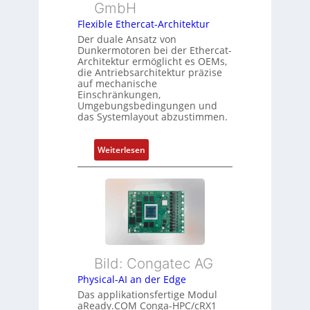
m
GmbH
r
r
e
t
Flexible Ethercat-Architektur
w
s
y
a
Der duale Ansatz von
s
Dunkermotoren bei der Ethercat-
p
c
Architektur ermöglicht es OEMs,
u
s
h
die Antriebsarchitektur präzise
n
o
u
auf mechanische
g
r
Einschränkungen,
n
Umgebungsbedingungen und
u
g
g
das Systemlayout abzustimmen.
n
t
d
f
:
Z
Weiterlesen
ü
F
u
r
l
s
m
e
t
e
x
a
h
i
n
r
b
d
L
l
s
e
Bild: Congatec AG
e
ü
i
Physical-AI an der Edge
E
b
s
Das applikationsfertige Modul
t
e
t
aReady.COM Conga-HPC/cRX1
h
r