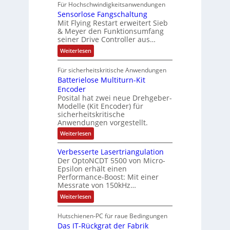
A
f
Für Hochschwindigkeitsanwendungen
a
u
C
b
u
n
t
Sensorlose Fangschaltung
-
n
e
d
t
N
Mit Flying Restart erweitert Sieb
d
i
4
e
o
& Meyer den Funktionsumfang
0
i
t
t
seiner Drive Controller aus…
m
A
z
e
s
t
a
:
Weiterlesen
r
k
e
S
t
i
t
e
r
i
Für sicherheitskritische Anwendungen
l
n
ä
e
Batterielose Multiturn-Kit
o
s
f
r
o
Encoder
n
h
r
t
Posital hat zwei neue Drehgeber-
g
ä
l
e
Modelle (Kit Encoder) für
l
o
e
sicherheitskritische
t
s
w
S
Anwendungen vorgestellt.
e
ä
c
F
:
Weiterlesen
h
a
h
B
u
n
l
a
t
g
Verbesserte Lasertriangulation
t
t
z
s
Der OptoNCDT 5500 von Micro-
t
l
c
Epsilon erhält einen
e
a
h
Performance-Boost: Mit einer
r
c
a
i
Messrate von 150kHz…
k
l
e
b
t
:
Weiterlesen
l
e
u
V
o
s
n
e
s
c
Hutschienen-PC für raue Bedingungen
g
r
e
h
Das IT-Rückgrat der Fabrik
b
M
i