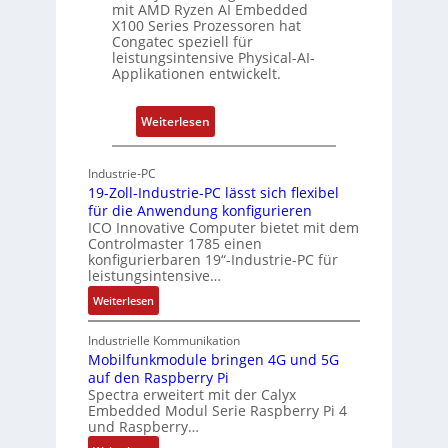
u
mit AMD Ryzen AI Embedded
e
w
n
X100 Series Prozessoren hat
r
Congatec speziell für
a
g
leistungsintensive Physical-AI-
c
c
Applikationen entwickelt.
a
h
t
u
:
Weiterlesen
-
n
P
A
g
h
r
Industrie-PC
y
c
19-Zoll-Industrie-PC lässt sich flexibel
s
h
für die Anwendung konfigurieren
i
ICO Innovative Computer bietet mit dem
i
Controlmaster 1785 einen
c
t
konfigurierbaren 19“-Industrie-PC für
a
e
leistungsintensive…
l
k
:
Weiterlesen
-
t
1
A
u
9
Industrielle Kommunikation
I
r
-
Mobilfunkmodule bringen 4G und 5G
a
auf den Raspberry Pi
Z
Spectra erweitert mit der Calyx
n
o
Embedded Modul Serie Raspberry Pi 4
l
d
und Raspberry…
l
e