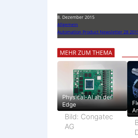
8. Dezember 2015
Allgemein
Automation Product Newsletter 28 201
MEHR ZUM THEMA
Physical-AI an der
Fl
Edge
Ar
Bild: Congatec
B
AG