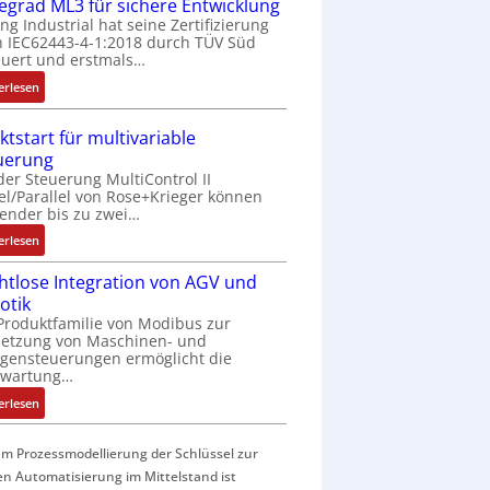
f
fegrad ML3 für sichere Entwicklung
a
ing Industrial hat seine Zertifizierung
 IEC62443-4-1:2018 durch TÜV Süd
c
uert und erstmals…
h
e
:
erlesen
S
I
e
E
ktstart für multivariable
n
C
uerung
s
6
der Steuerung MultiControl II
o
2
el/Parallel von Rose+Krieger können
r
4
ender bis zu zwei…
-
4
:
erlesen
I
3
M
n
-
htlose Integration von AGV und
a
t
Z
otik
r
e
e
Produktfamilie von Modibus zur
k
g
r
netzung von Maschinen- und
t
r
t
gensteuerungen ermöglicht die
s
nwartung…
a
i
t
t
f
:
erlesen
a
i
i
D
r
o
z
r
t
m Prozessmodellierung der Schlüssel zur
n
i
a
f
en Automatisierung im Mittelstand ist
i
e
h
ü