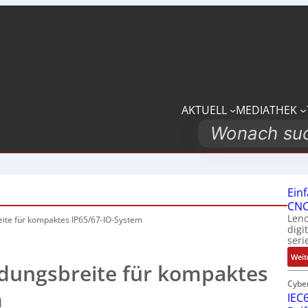
AKTUELL
MEDIATHEK
Search
Ein
CNC
Leno
ite für kompaktes
IP65/67-IO-System
digi
seri
Weit
dungsbreite für kompaktes
Cybe
m
IEC6