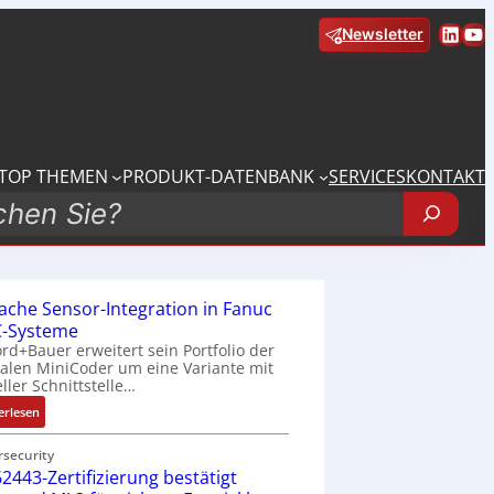
Linke
Yo
Newsletter
TOP THEMEN
PRODUKT-DATENBANK
SERVICES
KONTAKT
fache Sensor-Integration in Fanuc
-Systeme
rd+Bauer erweitert sein Portfolio der
talen MiniCoder um eine Variante mit
eller Schnittstelle…
:
erlesen
E
i
rsecurity
2443-Zertifizierung bestätigt
n