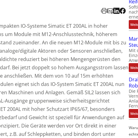
Rei
Soft
nach
erne
Weit
ompakten IO-Systeme Simatic ET 200AL in hoher
ens um Module mit M12-Anschlusstechnik, höherem
Mar
and zueinander. An die neuen M12-Module mit bis zu
Ste
Mit 
 analoge/digitale Aktoren oder Sensoren anschließen,
Einz
naldichte reduziert bei höheren Mengengerüsten den
Anw
arf. Bei jetzt doppelt so hohem Ausgangsstrom lassen
Weit
e anschließen. Mit dem von 10 auf 15m erhöhten
Dra
ulen eignet sich das IO-System Simatic ET 200AL nun
Rob
Die 
ßeren Maschinen und Anlagen. Gemäß SIL2 lassen sich
Ver
AL-Ausgänge gruppenweise sicherheitsgerichtet
Anla
Fer
 ET 200AL mit hoher Schutzart IP65/67, besonders
Weit
bedarf und Gewicht ist speziell für Anwendungen auf
piert. Die Geräte werden vor Ort direkt in einer
Waru
rt, z.B. auf Schleppketten, und binden dort unter
echt