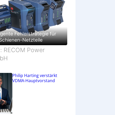
c
h
ä
f
t
ligente Fehlerstrategie für
Schienen-Netzteile
d: RECOM Power
bH
Philip Harting verstärkt
VDMA-Hauptvorstand