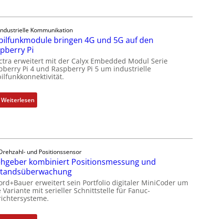
9
h
-
s
Z
e
Industrielle Kommunikation
o
ilfunkmodule bringen 4G und 5G auf den
l
l
pberry Pi
e
l
ctra erweitert mit der Calyx Embedded Modul Serie
m
-
pberry Pi 4 und Raspberry Pi 5 um industrielle
e
I
ilfunkkonnektivität.
n
n
t
d
:
Weiterlesen
e
u
M
m
s
o
i
t
b
t
r
i
S
i
l
Drehzahl- und Positionssensor
p
e
hgeber kombiniert Positionsmessung und
f
e
-
standsüberwachung
u
z
P
n
ord+Bauer erweitert sein Portfolio digitaler MiniCoder um
i
C
 Variante mit serieller Schnittstelle für Fanuc-
k
a
ichtersysteme.
l
m
l
ä
o
m
s