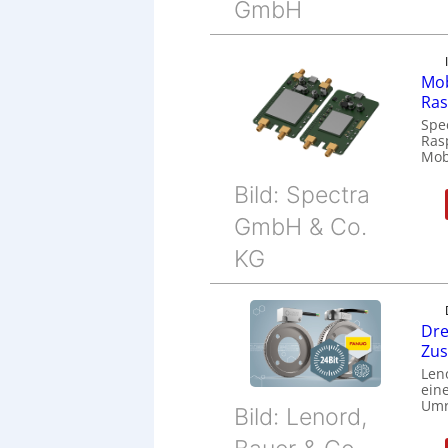
GmbH
Mob
Ras
Spe
Ras
Mob
Bild: Spectra
GmbH & Co.
KG
Dre
Zu
Len
eine
Umr
Bild: Lenord,