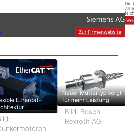
Die
Anl
leic
Siemens AG
Weit
5
Zur Firmenwebsite
Neuer Muttertyp sorgt
exible Ethercat-
für mehr Leistung
chitektur
Bild: Bosch
ild:
Rexroth AG
Dunkermotoren