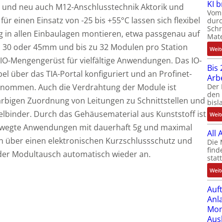
KI 
- und neu auch M12-Anschlusstechnik Aktorik und
Vom 
ür einen Einsatz von -25 bis +55°C lassen sich flexibel
durc
Schr
 in allen Einbaulagen montieren, etwa passgenau auf
Mate
n 30 oder 45mm und bis zu 32 Modulen pro Station
Weit
 IO-Mengengerüst für vielfältige Anwendungen. Das IO-
Bis 
l über das TIA-Portal konfiguriert und an Profinet-
Arb
Der 
genommen. Auch die Verdrahtung der Module ist
den 
farbigen Zuordnung von Leitungen zu Schnittstellen und
bisl
belbinder. Durch das Gehäusematerial aus Kunststoff ist
Weit
bewegte Anwendungen mit dauerhaft 5g und maximal
All
n über einen elektronischen Kurzschlussschutz und
Die 
find
der Modultausch automatisch wieder an.
stat
Weit
Auf
Anl
Mom
Aus