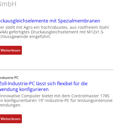
GmbH
ckausgleichselemente mit Spezialmembranen
er stellt mit Agro ein hochrobustes, aus rostfreiem Stahl
(V4A) gefertigtes Druckausgleichselement mit M12x1.5-
chlussgewinde eingeführt.
:
Weiterlesen
D
r
u
c
Industrie-PC
k
Zoll-Industrie-PC lässt sich flexibel für die
a
endung konfigurieren
u
 Innovative Computer bietet mit dem Controlmaster 1785
s
n konfigurierbaren 19“-Industrie-PC für leistungsintensive
g
endungen.
l
e
:
Weiterlesen
i
1
c