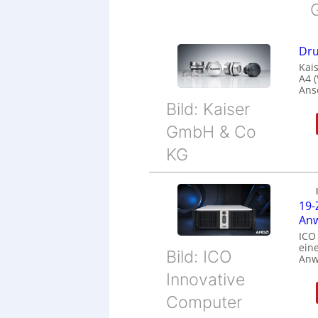
Dru
Kais
A4 
Ans
Bild: Kaiser
GmbH & Co
KG
19-
Anw
ICO
eine
Bild: ICO
Anw
Innovative
Computer