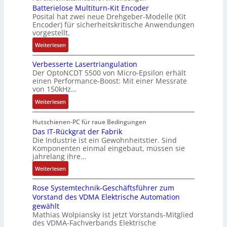
o
L
Batterielose Multiturn-Kit Encoder
t
3
t
b
3
Posital hat zwei neue Drehgeber-Modelle (Kit
r
M
o
o
Encoder) für sicherheitskritische Anwendungen
f
a
i
m
t
vorgestellt.
ü
g
l
a
i
r
:
Weiterlesen
s
l
t
k
s
B
e
i
i
i
Verbesserte Lasertriangulation
a
i
o
o
Der OptoNCDT 5500 von Micro-Epsilon erhält
c
t
n
n
n
einen Performance-Boost: Mit einer Messrate
h
t
g
e
e
von 150kHz…
e
e
a
n
x
:
r
Weiterlesen
r
n
A
p
V
e
i
g
r
a
e
E
Hutschienen-PC für raue Bedingungen
e
i
b
n
r
Das IT-Rückgrat der Fabrik
n
l
m
e
d
Die Industrie ist ein Gewohnheitstier. Sind
b
t
o
M
i
i
Komponenten einmal eingebaut, müssen sie
e
w
s
a
t
e
jahrelang ihre…
s
i
e
s
s
r
:
s
Weiterlesen
c
M
c
k
t
D
e
k
u
h
r
Rose Systemtechnik-Geschäftsführer zum
a
r
l
l
i
ä
Vorstand des VDMA Elektrische Automation
s
t
u
t
n
f
gewählt
I
e
n
i
e
t
Mathias Wolpiansky ist jetzt Vorstands-Mitglied
T
L
g
t
n
e
des VDMA-Fachverbands Elektrische
-
a