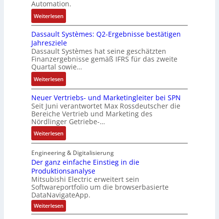
u
-
Automation.
R
s
r
u
:
Weiterlesen
ü
e
n
n
R
c
r
-
d
Dassault Systèmes: Q2-Ergebnisse bestätigen
o
k
t
K
A
Jahresziele
s
g
r
i
n
Dassault Systèmes hat seine geschätzten
e
r
i
t
l
Finanzergebnisse gemäß IFRS für das zweite
S
a
a
E
Quartal sowie…
a
y
t
n
n
g
:
Weiterlesen
s
d
g
c
e
D
t
e
u
o
n
Neuer Vertriebs- und Marketingleiter bei SPN
a
e
r
l
d
b
Seit Juni verantwortet Max Rossdeutscher die
s
m
F
a
e
Bereiche Vertrieb und Marketing des
a
s
t
a
t
Nördlinger Getriebe-…
r
u
a
e
b
i
:
:
Weiterlesen
u
c
r
o
P
N
l
h
i
n
o
e
Engineering & Digitalisierung
t
n
k
s
u
Der ganz einfache Einstieg in die
S
i
i
Produktionsanalyse
e
y
k
Mitsubishi Electric erweitert sein
t
r
s
-
Softwareportfolio um die browserbasierte
i
V
t
G
DataNavigateApp.
v
e
è
e
:
Weiterlesen
e
r
m
s
D
M
t
e
e