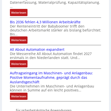
e
i
Datenerfassung, Materialprüfung, Kapazitätsplanung.
s
m
r
n
…
e
u
u
F
:
Weiterlesen
I
l
n
a
K
n
t
g
n
Bis 2036 fehlen 4,3 Millionen Arbeitskräfte
I
t
i
b
u
Der Renteneintritt der Babyboomer trifft den
b
e
v
e
c
deutschen Arbeitsmarkt stärker als bislang befürchtet:
r
g
a
Bis…
s
C
a
r
r
t
N
:
Weiterlesen
u
a
i
ä
C
B
c
t
a
t
-
All About Automation expandiert
i
h
i
b
i
S
Die Messereihe All About Automation findet 2027
s
t
o
l
g
erstmals in den Niederlanden statt. Und…
y
2
S
n
e
t
s
0
:
Weiterlesen
t
v
S
R
t
3
A
r
o
t
e
e
Auftragseingang im Maschinen- und Anlagenbau:
6
l
u
n
e
i
m
Positive Momentaufnahme, geprägt durch das
f
l
k
A
u
f
e
Auslandsgeschäft
e
A
t
G
e
e
Die Unternehmen im Maschinen- und Anlagenbau
h
b
u
V
r
können in Summe auf ein leicht positives…
g
l
o
r
u
u
r
:
Weiterlesen
e
u
n
n
a
A
n
t
d
g
d
u
4
A
R
M
Für sicherheitskritische Anwendungen
f
,
u