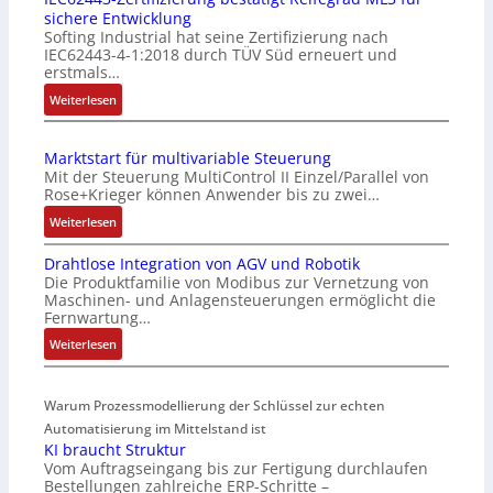
sichere Entwicklung
f
Softing Industrial hat seine Zertifizierung nach
a
IEC62443-4-1:2018 durch TÜV Süd erneuert und
c
erstmals…
h
:
Weiterlesen
e
I
S
E
e
Marktstart für multivariable Steuerung
C
n
Mit der Steuerung MultiControl II Einzel/Parallel von
6
s
Rose+Krieger können Anwender bis zu zwei…
2
o
:
Weiterlesen
4
r
M
4
-
Drahtlose Integration von AGV und Robotik
a
3
I
Die Produktfamilie von Modibus zur Vernetzung von
r
-
n
Maschinen- und Anlagensteuerungen ermöglicht die
k
Z
t
Fernwartung…
t
e
e
:
Weiterlesen
s
r
g
D
t
t
r
r
a
i
a
Warum Prozessmodellierung der Schlüssel zur echten
a
r
f
t
h
Automatisierung im Mittelstand ist
t
i
i
KI braucht Struktur
t
f
z
o
Vom Auftragseingang bis zur Fertigung durchlaufen
l
ü
i
n
Bestellungen zahlreiche ERP-Schritte –
o
r