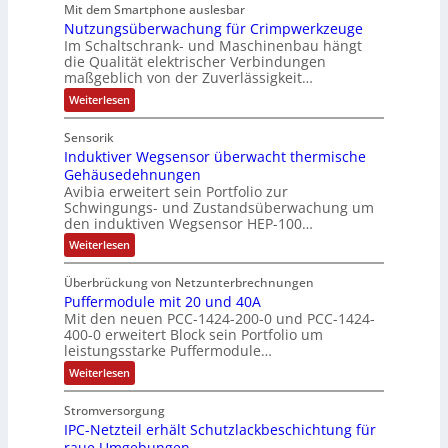
c
Mit dem Smartphone auslesbar
o
r
r
s
h
Nutzungsüberwachung für Crimpwerkzeuge
g
m
i
:
ä
a
Im Schaltschrank- und Maschinenbau hängt
e
e
Q
n
f
die Qualität elektrischer Verbindungen
z
n
b
2
maßgeblich von der Zuverlässigkeit…
t
e
t
s
-
s
i
:
Weiterlesen
a
-
n
E
N
f
f
u
u
u
r
ü
Sensorik
a
t
f
n
g
h
c
Induktiver Wegsensor überwacht thermische
z
n
d
h
e
u
r
Gehäusedehnungen
e
n
a
M
b
Avibia erweitert sein Portfolio zur
e
E
g
h
a
Schwingungs- und Zustandsüberwachung um
n
i
r
s
den induktiven Wegsensor HEP-100…
m
r
n
ü
i
z
s
b
e
k
:
s
Weiterlesen
u
t
e
I
,
e
s
i
r
m
n
g
e
t
w
Überbrückung von Netzunterbrechnungen
e
d
V
g
a
e
i
Puffermodule mit 20 und 40A
u
b
o
i
c
k
p
Mit den neuen PCC-1424-200-0 und PCC-1424-
n
e
n
h
r
t
400-0 erweitert Block sein Portfolio um
d
r
u
g
s
i
s
leistungsstarke Puffermodule…
i
n
ä
l
v
t
t
e
g
e
:
Weiterlesen
g
e
P
ä
f
a
r
P
r
t
ü
i
t
W
u
n
o
r
Stromversorgung
d
e
t
f
i
d
d
C
g
IPC-Netzteil erhält Schutzlackbeschichtung für
f
u
e
u
g
r
d
s
e
raue Umgebungen
k