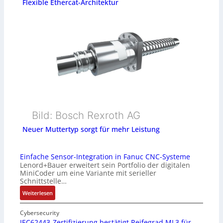
Flexible Ethercat-Architektur
Bild: Bosch Rexroth AG
Neuer Muttertyp sorgt für mehr Leistung
Einfache Sensor-Integration in Fanuc CNC-Systeme
Lenord+Bauer erweitert sein Portfolio der digitalen
MiniCoder um eine Variante mit serieller
Schnittstelle…
:
Weiterlesen
E
i
Cybersecurity
n
IEC62443-Zertifizierung bestätigt Reifegrad ML3 für