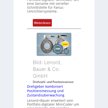
eine Variante mit serieller
Schnittstelle für Fanuc-
Umrichtersysteme.
:
Weiterlesen
D
r
e
h
g
e
b
Bild: Lenord,
e
r
Bauer & Co.
k
GmbH
o
Drehzahl- und Positionssensor
m
Drehgeber kombiniert
b
Positionsmessung und
i
Zustandsüberwachung
n
Lenord+Bauer erweitert sein
i
Portfolio digitaler MiniCoder um