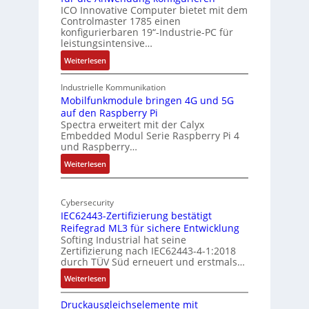
i
ICO Innovative Computer bietet mit dem
i
Controlmaster 1785 einen
c
t
konfigurierbaren 19“-Industrie-PC für
a
e
leistungsintensive…
l
k
:
Weiterlesen
-
t
1
A
u
9
Industrielle Kommunikation
I
r
-
Mobilfunkmodule bringen 4G und 5G
a
auf den Raspberry Pi
Z
Spectra erweitert mit der Calyx
n
o
Embedded Modul Serie Raspberry Pi 4
l
d
und Raspberry…
l
e
:
Weiterlesen
-
r
M
I
E
o
n
d
Cybersecurity
b
d
g
IEC62443-Zertifizierung bestätigt
i
u
e
Reifegrad ML3 für sichere Entwicklung
l
s
Softing Industrial hat seine
f
t
Zertifizierung nach IEC62443-4-1:2018
u
r
durch TÜV Süd erneuert und erstmals…
n
i
:
Weiterlesen
k
e
I
m
-
Druckausgleichselemente mit
E
o
P