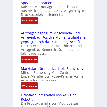
Spezialmembranen
C
d
C
Kaiser stellt mit Agro ein hochrobustes,
6
u
l
aus rostfreiem Stahl A4 (V4A) gefertigtes
2
l
ä
Druckausgleichselement…
4
e
s
:
Weiterlesen
4
b
s
D
3
r
t
r
-
i
s
Auftragseingang im Maschinen- und
u
Z
n
i
Anlagenbau: Positive Momentaufnahme,
c
e
g
c
geprägt durch das Auslandsgeschäft
k
r
e
h
Die Unternehmen im Maschinen- und
a
t
Anlagenbau können in Summe auf ein
n
f
u
i
leicht positives…
4
l
s
f
G
e
:
Weiterlesen
g
i
u
x
A
l
z
n
i
Marktstart für multivariable Steuerung
u
e
i
Mit der Steuerung MultiControl II
d
b
f
i
e
Einzel/Parallel von Rose+Krieger können
5
e
t
c
Anwender bis zu zwei…
r
G
l
r
h
u
a
:
Weiterlesen
f
a
s
n
u
M
ü
g
e
g
Drahtlose Integration von AGV und
f
a
r
s
l
b
Robotik
d
r
d
e
e
e
Die Produktfamilie von Modibus zur
e
k
i
i
m