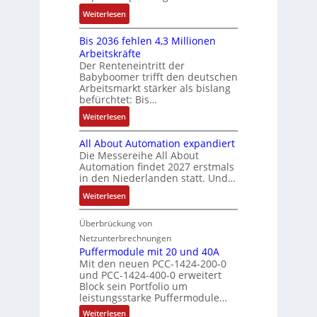
s
i
f
2
S
:
f
Weiterlesen
e
n
-
y
K
ü
b
a
E
s
Bis 2036 fehlen 4,3 Millionen
I
h
s
h
r
t
Arbeitskräfte
b
r
-
m
g
e
Der Renteneintritt der
r
e
u
e
Babyboomer trifft den deutschen
e
m
a
r
n
,
Arbeitsmarkt stärker als bislang
b
e
u
z
d
befürchtet: Bis…
g
n
c
u
M
e
i
:
Weiterlesen
h
m
a
p
s
B
t
V
r
r
All About Automation expandiert
s
i
S
o
k
ä
Die Messereihe All About
e
s
t
r
e
Automation findet 2027 erstmals
g
b
2
r
s
in den Niederlanden statt. Und…
t
t
e
0
u
t
i
d
:
Weiterlesen
s
3
k
a
n
u
A
t
6
t
n
g
r
l
Überbrückung von
ä
f
u
d
l
c
l
t
e
Netzunterbrechnungen
r
d
e
h
A
i
h
Puffermodule mit 20 und 40A
e
i
d
b
Mit den neuen PCC-1424-200-0
g
l
s
t
a
und PCC-1424-400-0 erweitert
o
e
e
V
Block sein Portfolio um
e
s
u
n
n
D
leistungsstarke Puffermodule…
r
A
t
J
4
M
:
b
Weiterlesen
u
A