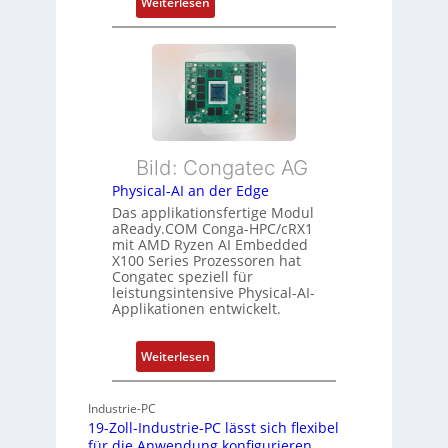
:
Z
Weiterlesen
ü
F
u
r
l
s
m
e
t
e
x
a
h
i
n
r
b
d
L
l
s
e
Bild: Congatec AG
e
ü
i
Physical-AI an der Edge
E
b
s
Das applikationsfertige Modul
t
e
t
aReady.COM Conga-HPC/cRX1
h
r
u
mit AMD Ryzen AI Embedded
e
w
n
X100 Series Prozessoren hat
r
Congatec speziell für
a
g
leistungsintensive Physical-AI-
c
c
Applikationen entwickelt.
a
h
t
u
:
Weiterlesen
-
n
P
A
g
h
r
Industrie-PC
y
c
19-Zoll-Industrie-PC lässt sich flexibel
s
h
für die Anwendung konfigurieren