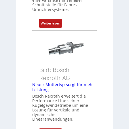
eine Variante mit serieller
e
Schnittstelle für Fanuc-
r
Umrichtersysteme.
t
P
:
Weiterlesen
o
D
s
r
i
e
t
h
i
g
o
e
n
b
s
Bild: Bosch
e
m
Rexroth AG
r
e
k
Neuer Muttertyp sorgt für mehr
s
Leistung
o
s
m
Bosch Rexroth erweitert die
u
Performance Line seiner
b
n
Kugelgewindetriebe um eine
i
g
Lösung für vertikale und
n
dynamische
u
Linearanwendungen.
i
n
e
d