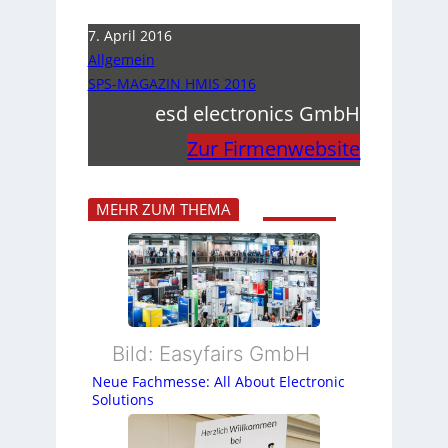
7. April 2016
Allgemein
SPS-MAGAZIN HMIS 2016
esd electronics GmbH
Zur Firmenwebsite
MEHR ZUM THEMA
Bild: Easyfairs GmbH
Neue Fachmesse: All About Electronic
Solutions