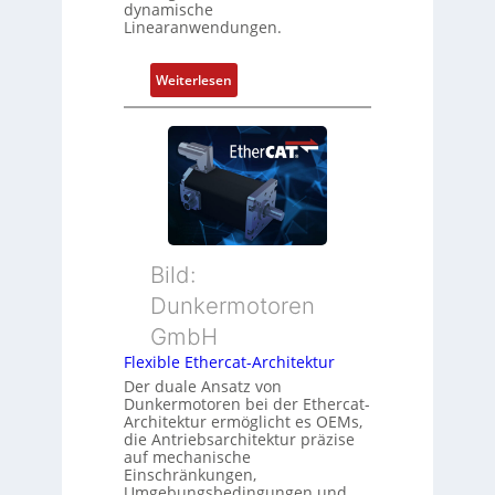
n
dynamische
u
Linearanwendungen.
i
n
e
d
r
:
Weiterlesen
Z
t
N
u
P
e
s
o
u
t
s
e
a
i
r
n
t
M
d
i
u
s
o
t
ü
Bild:
n
t
b
Dunkermotoren
s
e
e
m
GmbH
r
r
e
t
Flexible Ethercat-Architektur
w
s
y
a
Der duale Ansatz von
s
Dunkermotoren bei der Ethercat-
p
c
Architektur ermöglicht es OEMs,
u
s
h
die Antriebsarchitektur präzise
n
o
u
auf mechanische
g
r
Einschränkungen,
n
Umgebungsbedingungen und
u