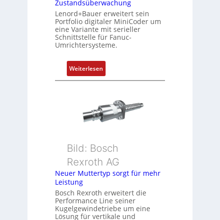
Zustandsüberwachung
n
Lenord+Bauer erweitert sein
i
Portfolio digitaler MiniCoder um
eine Variante mit serieller
e
Schnittstelle für Fanuc-
r
Umrichtersysteme.
t
P
:
Weiterlesen
o
D
s
r
i
e
t
h
i
g
o
e
n
b
s
Bild: Bosch
e
m
Rexroth AG
r
e
k
Neuer Muttertyp sorgt für mehr
s
Leistung
o
s
m
Bosch Rexroth erweitert die
u
Performance Line seiner
b
n
Kugelgewindetriebe um eine
i
g
Lösung für vertikale und