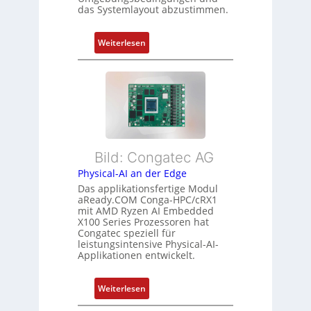
g
g
das Systemlayout abzustimmen.
n
t
d
f
:
Z
Weiterlesen
ü
F
u
r
l
s
m
e
t
e
x
a
h
i
n
r
b
d
L
l
s
e
Bild: Congatec AG
e
ü
i
Physical-AI an der Edge
E
b
s
Das applikationsfertige Modul
t
e
t
aReady.COM Conga-HPC/cRX1
h
r
u
mit AMD Ryzen AI Embedded
e
w
n
X100 Series Prozessoren hat
r
Congatec speziell für
a
g
leistungsintensive Physical-AI-
c
c
Applikationen entwickelt.
a
h
t
u
:
Weiterlesen
-
n
P
A
g