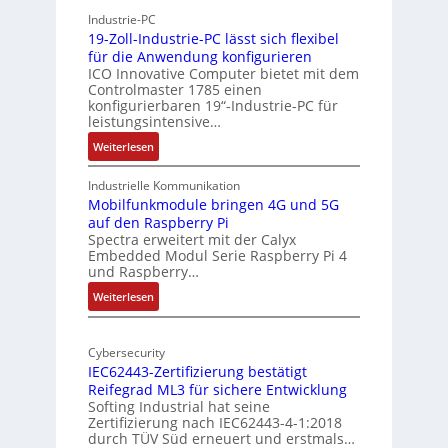
h
r
Industrie-PC
y
c
19-Zoll-Industrie-PC lässt sich flexibel
s
h
für die Anwendung konfigurieren
i
ICO Innovative Computer bietet mit dem
i
Controlmaster 1785 einen
c
t
konfigurierbaren 19“-Industrie-PC für
a
e
leistungsintensive…
l
k
:
Weiterlesen
-
t
1
A
u
9
Industrielle Kommunikation
I
r
-
Mobilfunkmodule bringen 4G und 5G
a
auf den Raspberry Pi
Z
Spectra erweitert mit der Calyx
n
o
Embedded Modul Serie Raspberry Pi 4
l
d
und Raspberry…
l
e
:
Weiterlesen
-
r
M
I
E
o
n
d
Cybersecurity
b
d
g
IEC62443-Zertifizierung bestätigt
i
u
e
Reifegrad ML3 für sichere Entwicklung
l
s
Softing Industrial hat seine
f
t
Zertifizierung nach IEC62443-4-1:2018
u
r
durch TÜV Süd erneuert und erstmals…
n