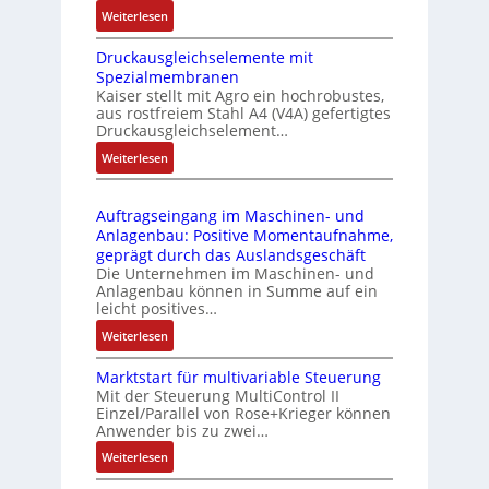
i
:
Weiterlesen
k
e
I
m
-
Druckausgleichselemente mit
E
o
P
Spezialmembranen
C
d
C
Kaiser stellt mit Agro ein hochrobustes,
6
u
l
aus rostfreiem Stahl A4 (V4A) gefertigtes
2
l
ä
Druckausgleichselement…
4
e
s
:
Weiterlesen
4
b
s
D
3
r
t
r
-
i
s
Auftragseingang im Maschinen- und
u
Z
n
i
Anlagenbau: Positive Momentaufnahme,
c
e
g
c
geprägt durch das Auslandsgeschäft
k
r
e
h
Die Unternehmen im Maschinen- und
a
t
Anlagenbau können in Summe auf ein
n
f
u
i
leicht positives…
4
l
s
f
G
e
:
Weiterlesen
g
i
u
x
A
l
z
n
i
Marktstart für multivariable Steuerung
u
e
i
Mit der Steuerung MultiControl II
d
b
f
i
e
Einzel/Parallel von Rose+Krieger können
5
e
t
c
Anwender bis zu zwei…
r
G
l
r
h
u
a
:
Weiterlesen
f
a
s
n
u
M
ü
g
e