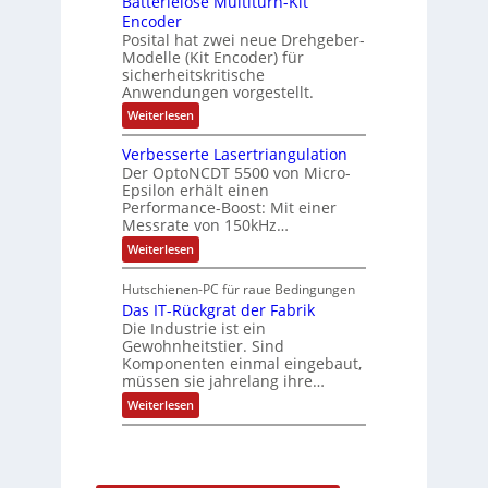
Batterielose Multiturn-Kit
f
r
o
Encoder
n
h
r
t
Posital hat zwei neue Drehgeber-
g
ä
l
e
Modelle (Kit Encoder) für
l
o
e
sicherheitskritische
t
s
w
S
Anwendungen vorgestellt.
e
ä
c
F
:
Weiterlesen
h
a
h
B
u
n
l
a
t
g
Verbesserte Lasertriangulation
t
t
z
s
Der OptoNCDT 5500 von Micro-
t
l
c
Epsilon erhält einen
e
a
h
Performance-Boost: Mit einer
r
c
a
i
Messrate von 150kHz…
k
l
e
b
t
:
Weiterlesen
l
e
u
V
o
s
n
e
s
c
Hutschienen-PC für raue Bedingungen
g
r
e
h
Das IT-Rückgrat der Fabrik
b
M
i
e
Die Industrie ist ein
u
c
s
l
Gewohnheitstier. Sind
h
s
t
Komponenten einmal eingebaut,
t
e
i
müssen sie jahrelang ihre…
u
r
t
n
t
:
u
Weiterlesen
g
e
D
r
f
L
a
n
ü
a
s
-
r
s
I
K
r
e
T
i
a