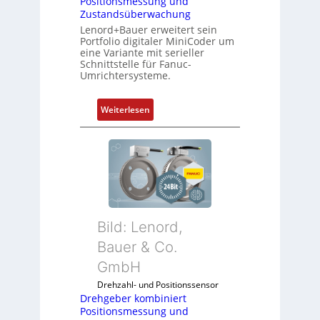
Positionsmessung und
Zustandsüberwachung
Lenord+Bauer erweitert sein
Portfolio digitaler MiniCoder um
eine Variante mit serieller
Schnittstelle für Fanuc-
Umrichtersysteme.
:
Weiterlesen
D
r
e
h
g
e
b
Bild: Lenord,
e
r
Bauer & Co.
k
GmbH
o
Drehzahl- und Positionssensor
m
Drehgeber kombiniert
b
Positionsmessung und
i