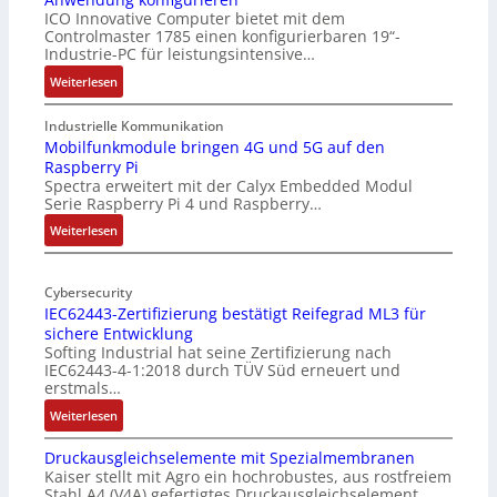
ICO Innovative Computer bietet mit dem
Controlmaster 1785 einen konfigurierbaren 19“-
Industrie-PC für leistungsintensive…
:
Weiterlesen
1
9
Industrielle Kommunikation
-
Mobilfunkmodule bringen 4G und 5G auf den
Raspberry Pi
Z
Spectra erweitert mit der Calyx Embedded Modul
o
Serie Raspberry Pi 4 und Raspberry…
l
l
:
Weiterlesen
-
M
I
o
n
Cybersecurity
b
IEC62443-Zertifizierung bestätigt Reifegrad ML3 für
d
i
sichere Entwicklung
u
l
Softing Industrial hat seine Zertifizierung nach
s
f
IEC62443-4-1:2018 durch TÜV Süd erneuert und
t
u
erstmals…
r
n
:
Weiterlesen
i
k
I
e
m
Druckausgleichselemente mit Spezialmembranen
E
-
o
Kaiser stellt mit Agro ein hochrobustes, aus rostfreiem
C
P
d
Stahl A4 (V4A) gefertigtes Druckausgleichselement…