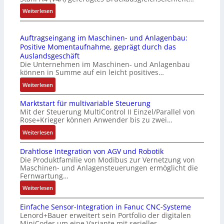
6
C
u
2
:
Weiterlesen
l
l
4
D
ä
e
4
r
s
b
Auftragseingang im Maschinen- und Anlagenbau:
3
u
s
r
Positive Momentaufnahme, geprägt durch das
-
c
t
i
Auslandsgeschäft
Z
k
s
n
Die Unternehmen im Maschinen- und Anlagenbau
e
a
i
g
können in Summe auf ein leicht positives…
r
u
c
e
:
Weiterlesen
t
s
h
n
A
i
g
f
4
Marktstart für multivariable Steuerung
u
f
l
l
G
Mit der Steuerung MultiControl II Einzel/Parallel von
f
i
e
e
u
Rose+Krieger können Anwender bis zu zwei…
t
z
i
x
n
r
:
Weiterlesen
i
c
i
d
a
M
e
h
b
5
Drahtlose Integration von AGV und Robotik
g
a
r
s
e
G
Die Produktfamilie von Modibus zur Vernetzung von
s
r
u
e
l
a
Maschinen- und Anlagensteuerungen ermöglicht die
e
k
n
l
f
u
Fernwartung…
i
t
g
e
ü
f
:
Weiterlesen
n
s
b
m
r
d
D
g
t
e
e
d
e
Einfache Sensor-Integration in Fanuc CNC-Systeme
r
a
a
s
n
i
n
Lenord+Bauer erweitert sein Portfolio der digitalen
a
n
r
t
t
e
R
MiniCoder um eine Variante mit serieller