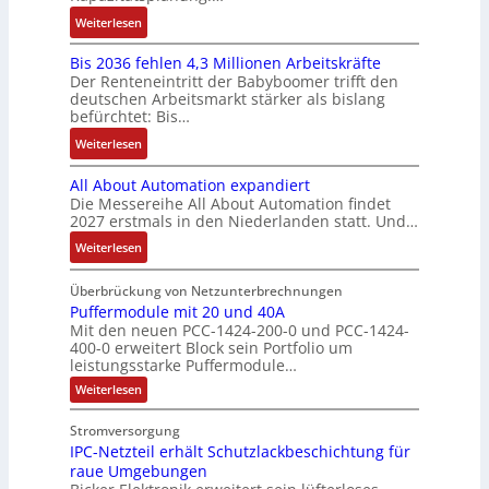
t
r
m
i
s
a
k
:
Weiterlesen
i
t
e
c
c
n
K
v
r
s
k
h
u
Bis 2036 fehlen 4,3 Millionen Arbeitskräfte
I
e
i
:
l
ä
c
Der Renteneintritt der Babyboomer trifft den
b
M
e
Q
u
f
deutschen Arbeitsmarkt stärker als bislang
C
r
o
b
2
n
t
befürchtet: Bis…
N
a
m
s
-
g
s
C
:
Weiterlesen
u
e
-
E
f
-
B
c
n
u
r
ü
All About Automation expandiert
S
i
h
t
n
g
h
Die Messereihe All About Automation findet
y
s
t
a
d
e
r
2027 erstmals in den Niederlanden statt. Und…
s
2
S
u
M
b
e
t
0
:
Weiterlesen
t
f
a
n
r
e
3
A
r
n
r
i
z
m
6
l
Überbrückung von Netzunterbrechnungen
u
a
k
s
u
e
f
l
Puffermodule mit 20 und 40A
k
h
e
s
m
Mit den neuen PCC-1424-200-0 und PCC-1424-
e
A
t
m
t
e
V
400-0 erweitert Block sein Portfolio um
h
b
u
e
i
b
o
leistungsstarke Puffermodule…
l
o
r
,
n
e
r
:
Weiterlesen
e
u
g
g
s
s
P
n
t
e
l
u
t
t
Stromversorgung
4
A
f
p
e
ä
a
IPC-Netzteil erhält Schutzlackbeschichtung für
f
,
u
r
i
t
e
n
raue Umgebungen
3
t
ä
t
r
i
d