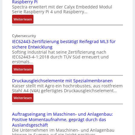
Raspberry Pi
Z
Spectra erweitert mit der Calyx Embedded Modul
o
Serie Raspberry Pi 4 und Raspberry…
l
l
:
Weiterlesen
-
M
I
o
n
Cybersecurity
b
IEC62443-Zertifizierung bestätigt Reifegrad ML3 für
d
i
sichere Entwicklung
u
l
Softing Industrial hat seine Zertifizierung nach
s
f
IEC62443-4-1:2018 durch TÜV Süd erneuert und
t
u
erstmals…
r
n
:
Weiterlesen
i
k
I
e
m
Druckausgleichselemente mit Spezialmembranen
E
-
o
Kaiser stellt mit Agro ein hochrobustes, aus rostfreiem
C
P
d
Stahl A4 (V4A) gefertigtes Druckausgleichselement…
6
C
u
2
:
Weiterlesen
l
l
4
D
ä
e
4
r
s
b
Auftragseingang im Maschinen- und Anlagenbau:
3
u
s
r
Positive Momentaufnahme, geprägt durch das
-
c
t
i
Auslandsgeschäft
Z
k
s
n
Die Unternehmen im Maschinen- und Anlagenbau
e
a
i
g
können in Summe auf ein leicht positives…