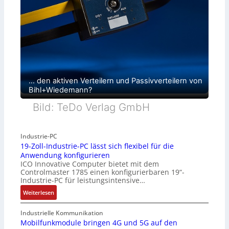
… den aktiven Verteilern und Passivverteilern von
Bihl+Wiedemann?
Bild: TeDo Verlag GmbH
Industrie-PC
19-Zoll-Industrie-PC lässt sich flexibel für die
Anwendung konfigurieren
ICO Innovative Computer bietet mit dem
Controlmaster 1785 einen konfigurierbaren 19“-
Industrie-PC für leistungsintensive…
:
Weiterlesen
1
9
Industrielle Kommunikation
-
Mobilfunkmodule bringen 4G und 5G auf den