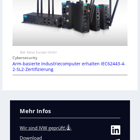
Bild: Moxa Europe GmbH
Cybersecurity
Arm-basierte Industriecomputer erhalten IEC62443-4-
2-SL2-Zertifizierung
Mehr Infos
Wir sind IVW geprüft!
Download