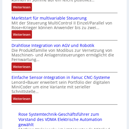
r
u
c
e
:
Weiterlesen
t
s
h
n
A
i
g
f
4
Marktstart für multivariable Steuerung
u
f
l
l
G
Mit der Steuerung MultiControl II Einzel/Parallel von
f
i
e
e
u
Rose+Krieger können Anwender bis zu zwei…
t
z
i
x
n
r
:
Weiterlesen
i
c
i
d
a
M
e
h
b
5
Drahtlose Integration von AGV und Robotik
g
a
r
s
e
G
Die Produktfamilie von Modibus zur Vernetzung von
s
r
u
e
l
a
Maschinen- und Anlagensteuerungen ermöglicht die
e
k
n
l
f
u
Fernwartung…
i
t
g
e
ü
f
:
Weiterlesen
n
s
b
m
r
d
D
g
t
e
e
d
e
Einfache Sensor-Integration in Fanuc CNC-Systeme
r
a
a
s
n
i
n
Lenord+Bauer erweitert sein Portfolio der digitalen
a
n
r
t
t
e
R
MiniCoder um eine Variante mit serieller
h
g
t
ä
e
A
Schnittstelle…
a
t
i
f
t
m
n
s
:
Weiterlesen
l
m
ü
i
i
w
p
E
o
M
r
g
t
e
b
i
s
a
m
t
S
n
e
Rose Systemtechnik-Geschäftsführer zum
n
e
s
u
R
p
d
r
Vorstand des VDMA Elektrische Automation
f
I
c
l
e
e
u
gewählt
r
a
n
h
t
i
z