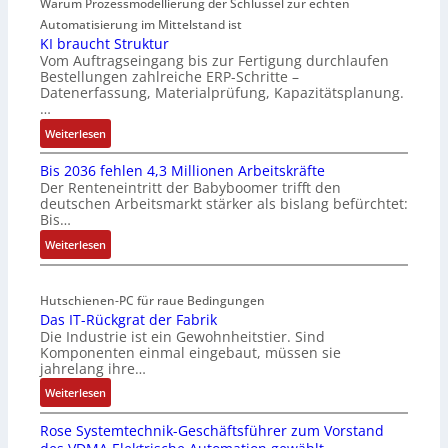
Warum Prozessmodellierung der Schlüssel zur echten
f
u
t
Automatisierung im Mittelstand ist
t
KI braucht Struktur
r
o
Vom Auftragseingang bis zur Fertigung durchlaufen
a
m
Bestellungen zahlreiche ERP-Schritte –
g
a
Datenerfassung, Materialprüfung, Kapazitätsplanung.
s
t
…
e
i
:
Weiterlesen
i
o
K
n
n
Bis 2036 fehlen 4,3 Millionen Arbeitskräfte
I
g
e
Der Renteneintritt der Babyboomer trifft den
b
a
x
deutschen Arbeitsmarkt stärker als bislang befürchtet:
r
n
p
Bis…
a
g
a
:
Weiterlesen
u
i
n
B
c
m
d
i
h
M
i
Hutschienen-PC für raue Bedingungen
s
t
a
e
Das IT-Rückgrat der Fabrik
2
S
s
r
Die Industrie ist ein Gewohnheitstier. Sind
0
t
c
t
Komponenten einmal eingebaut, müssen sie
3
r
h
jahrelang ihre…
6
u
i
:
Weiterlesen
f
k
n
D
e
t
e
Rose Systemtechnik-Geschäftsführer zum Vorstand
a
h
u
n