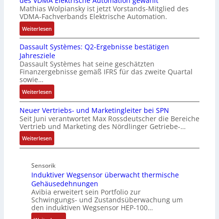
des VDMA Elektrische Automation gewählt
s
l
r
-
Mathias Wolpiansky ist jetzt Vorstands-Mitglied des
I
e
u
VDMA-Fachverbands Elektrische Automation.
T
n
n
:
-
Weiterlesen
4
d
R
R
,
A
Dassault Systèmes: Q2-Ergebnisse bestätigen
o
ü
3
n
Jahresziele
s
c
M
l
Dassault Systèmes hat seine geschätzten
e
k
i
a
Finanzergebnisse gemäß IFRS für das zweite Quartal
S
g
l
sowie…
g
y
r
l
e
:
Weiterlesen
s
a
i
n
D
t
t
o
b
Neuer Vertriebs- und Marketingleiter bei SPN
a
e
d
n
a
Seit Juni verantwortet Max Rossdeutscher die Bereiche
s
m
e
e
Vertrieb und Marketing des Nördlinger Getriebe-…
u
s
t
r
n
:
a
:
Weiterlesen
e
F
A
P
u
N
c
a
r
o
l
e
h
b
b
s
Sensorik
t
u
n
r
e
i
Induktiver Wegsensor überwacht thermische
S
e
i
i
i
t
Gehäusedehnungen
y
r
k
k
t
Avibia erweitert sein Portfolio zur
i
s
V
-
s
Schwingungs- und Zustandsüberwachung um
v
t
e
G
k
den induktiven Wegsensor HEP-100…
e
è
r
e
r