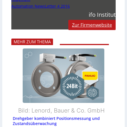
Automation NewsLetter 4 2016
ifo Institut
Zur Firmenwebsite
MEHR ZUM THEMA
Bild: Lenord, Bauer & Co. GmbH
Drehgeber kombiniert Positionsmessung und
Zustandsüberwachung