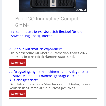
Bild: ICO Innovative Computer
GmbH
19-Zoll-Industrie-PC lässt sich flexibel für die
Anwendung konfigurieren
All About Automation expandiert
Die Messereihe All About Automation findet 2027
erstmals in den Niederlanden statt. Und…
:
Weiterlesen
A
Auftragseingang im Maschinen- und Anlagenbau:
l
Positive Momentaufnahme, geprägt durch das
l
Auslandsgeschäft
A
Die Unternehmen im Maschinen- und Anlagenbau
b
können in Summe auf ein leicht positives…
o
:
Weiterlesen
u
A
t
u
A