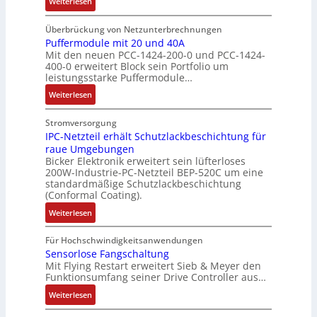
:
M
Weiterlesen
m
t
s
ä
I
o
e
r
c
f
n
m
Überbrückung von Netzunterbrechnungen
s
i
h
t
d
e
Puffermodule mit 20 und 40A
:
e
ä
e
Mit den neuen PCC-1424-200-0 und PCC-1424-
u
n
Q
b
f
400-0 erweitert Block sein Portfolio um
k
t
2
s
t
leistungsstarke Puffermodule…
t
a
-
-
s
:
i
u
Weiterlesen
E
u
f
P
v
f
r
n
ü
u
e
n
Stromversorgung
g
d
h
f
r
IPC-Netzteil erhält Schutzlackbeschichtung für
a
e
M
r
raue Umgebungen
f
W
h
b
a
e
Bicker Elektronik erweitert sein lüfterloses
e
e
m
n
r
r
200W-Industrie-PC-Netzteil BEP-520C um eine
r
g
e
i
k
z
standardmäßige Schutzlackbeschichtung
m
s
,
s
e
(Conformal Coating).
u
o
e
g
s
t
m
:
Weiterlesen
d
n
e
e
i
V
I
u
s
p
b
n
o
P
Für Hochschwindigkeitsanwendungen
l
o
r
e
g
r
C
Sensorlose Fangschaltung
e
r
ä
s
l
s
Mit Flying Restart erweitert Sieb & Meyer den
-
m
ü
g
t
e
t
Funktionsumfang seiner Drive Controller aus…
N
i
b
t
ä
i
a
e
:
Weiterlesen
t
e
d
t
t
n
t
S
2
r
u
i
e
d