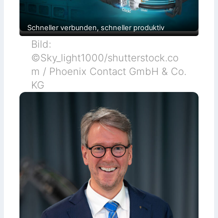
Schneller verbunden, schneller produktiv
Bild:
©Sky_light1000/shutterstock.co
m / Phoenix Contact GmbH & Co.
KG