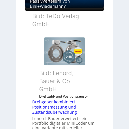
Passivverteilern von
Bihl+Wiedemann?
Bild: TeDo Verlag
GmbH
Bild: Lenord,
Bauer & Co.
GmbH
Drehzahl- und Positionssensor
Drehgeber kombiniert
Positionsmessung und
Zustandsüberwachung
Lenord+Bauer erweitert sein
Portfolio digitaler MiniCoder um
eine Variante mit serieller