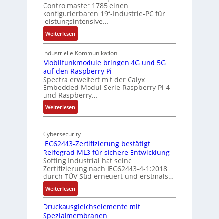
Controlmaster 1785 einen
c
t
konfigurierbaren 19“-Industrie-PC für
a
e
leistungsintensive…
l
k
:
Weiterlesen
-
t
1
A
u
9
Industrielle Kommunikation
I
r
-
Mobilfunkmodule bringen 4G und 5G
a
auf den Raspberry Pi
Z
Spectra erweitert mit der Calyx
n
o
Embedded Modul Serie Raspberry Pi 4
l
d
und Raspberry…
l
e
:
Weiterlesen
-
r
M
I
E
o
n
d
Cybersecurity
b
d
g
IEC62443-Zertifizierung bestätigt
i
u
e
Reifegrad ML3 für sichere Entwicklung
l
s
Softing Industrial hat seine
f
t
Zertifizierung nach IEC62443-4-1:2018
u
r
durch TÜV Süd erneuert und erstmals…
n
i
:
Weiterlesen
k
e
I
m
-
Druckausgleichselemente mit
E
o
P
Spezialmembranen
C
d
C