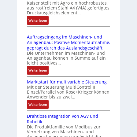
Kaiser stellt mit Agro ein hochrobustes,
6
u
l
aus rostfreiem Stahl A4 (V4A) gefertigtes
2
l
ä
Druckausgleichselement…
4
e
s
:
Weiterlesen
4
b
s
D
3
r
t
r
-
i
s
Auftragseingang im Maschinen- und
u
Z
n
i
Anlagenbau: Positive Momentaufnahme,
c
e
g
c
geprägt durch das Auslandsgeschäft
k
r
e
h
Die Unternehmen im Maschinen- und
a
t
Anlagenbau können in Summe auf ein
n
f
u
i
leicht positives…
4
l
s
f
G
e
:
Weiterlesen
g
i
u
x
A
l
z
n
i
Marktstart für multivariable Steuerung
u
e
i
Mit der Steuerung MultiControl II
d
b
f
i
e
Einzel/Parallel von Rose+Krieger können
5
e
t
c
Anwender bis zu zwei…
r
G
l
r
h
u
a
:
Weiterlesen
f
a
s
n
u
M
ü
g
e
g
Drahtlose Integration von AGV und
f
a
r
s
l
b
Robotik
d
r
d
e
e
e
Die Produktfamilie von Modibus zur
e
k
i
i
m
Vernetzung von Maschinen- und
s
n
t
e
n
Anlagensteuerungen ermöglicht die
e