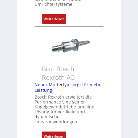
r
Umrichtersysteme.
t
P
:
Weiterlesen
o
D
s
r
i
e
t
h
i
g
o
e
n
b
s
Bild: Bosch
e
m
Rexroth AG
r
e
k
Neuer Muttertyp sorgt für mehr
s
Leistung
o
s
m
Bosch Rexroth erweitert die
u
Performance Line seiner
b
n
Kugelgewindetriebe um eine
i
g
Lösung für vertikale und
n
dynamische
u
Linearanwendungen.
i
n
e
d
r
:
Weiterlesen
Z