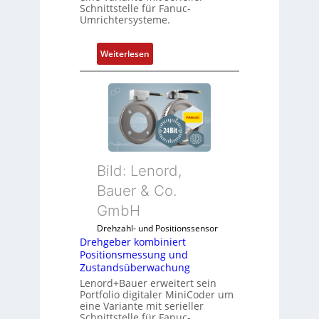
Schnittstelle für Fanuc-
Umrichtersysteme.
:
Weiterlesen
D
r
e
h
g
e
b
Bild: Lenord,
e
r
Bauer & Co.
k
GmbH
o
Drehzahl- und Positionssensor
m
Drehgeber kombiniert
b
Positionsmessung und
i
Zustandsüberwachung
n
Lenord+Bauer erweitert sein
i
Portfolio digitaler MiniCoder um
eine Variante mit serieller
e
Schnittstelle für Fanuc-