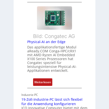
F
u
r
l
s
m
e
t
e
x
a
h
i
n
r
b
d
L
l
s
e
Bild: Congatec AG
e
ü
i
Physical-AI an der Edge
E
b
s
Das applikationsfertige Modul
t
e
t
aReady.COM Conga-HPC/cRX1
h
r
u
mit AMD Ryzen AI Embedded
e
w
n
X100 Series Prozessoren hat
r
Congatec speziell für
a
g
leistungsintensive Physical-AI-
c
c
Applikationen entwickelt.
a
h
t
u
:
Weiterlesen
-
n
P
A
g
h
r
Industrie-PC
y
c
19-Zoll-Industrie-PC lässt sich flexibel
s
h
für die Anwendung konfigurieren
i
ICO Innovative Computer bietet mit dem
i