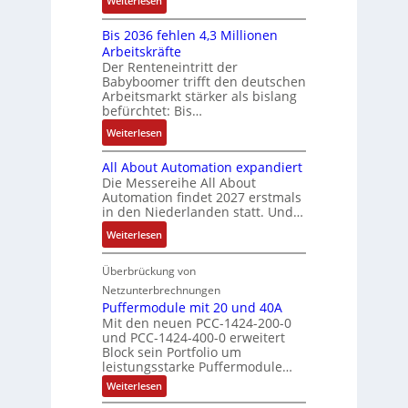
f
Weiterlesen
e
n
-
y
K
ü
b
a
E
s
Bis 2036 fehlen 4,3 Millionen
I
h
s
h
r
t
Arbeitskräfte
b
r
-
m
g
e
Der Renteneintritt der
r
e
u
e
Babyboomer trifft den deutschen
e
m
a
r
n
,
Arbeitsmarkt stärker als bislang
b
e
u
z
d
befürchtet: Bis…
g
n
c
u
M
e
i
:
Weiterlesen
h
m
a
p
s
B
t
V
r
r
All About Automation expandiert
s
i
S
o
k
ä
Die Messereihe All About
e
s
t
r
e
Automation findet 2027 erstmals
g
b
2
r
s
in den Niederlanden statt. Und…
t
t
e
0
u
t
i
d
:
Weiterlesen
s
3
k
a
n
u
A
t
6
t
n
g
r
l
Überbrückung von
ä
f
u
d
l
c
l
t
e
Netzunterbrechnungen
r
d
e
h
A
i
h
Puffermodule mit 20 und 40A
e
i
d
b
Mit den neuen PCC-1424-200-0
g
l
s
t
a
und PCC-1424-400-0 erweitert
o
e
e
V
Block sein Portfolio um
e
s
u
n
n
D
leistungsstarke Puffermodule…
r
A
t
J
4
M
:
b
Weiterlesen
u
A
a
,
P
A
e
s
u