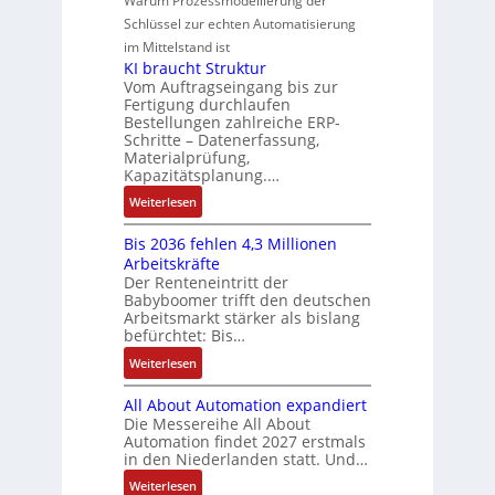
Warum Prozessmodellierung der
y
F
k
g
G
u
M
Schlüssel zur echten Automatisierung
s
a
e
e
o
im Mittelstand ist
t
n
s
r
m
KI braucht Struktur
è
u
c
V
e
Vom Auftragseingang bis zur
m
c
h
Fertigung durchlaufen
e
n
e
C
ä
Bestellungen zahlreiche ERP-
r
t
s
N
Schritte – Datenerfassung,
f
t
a
:
C
Materialprüfung,
t
r
u
Q
Kapazitätsplanung.…
-
s
i
f
2
S
:
f
Weiterlesen
e
n
-
y
K
ü
b
a
E
s
Bis 2036 fehlen 4,3 Millionen
I
h
s
h
r
t
Arbeitskräfte
b
r
-
m
g
e
Der Renteneintritt der
r
e
u
e
Babyboomer trifft den deutschen
e
m
a
r
n
,
Arbeitsmarkt stärker als bislang
b
e
u
z
d
befürchtet: Bis…
g
n
c
u
M
e
i
:
Weiterlesen
h
m
a
p
s
B
t
V
r
r
All About Automation expandiert
s
i
S
o
k
ä
Die Messereihe All About
e
s
t
r
e
Automation findet 2027 erstmals
g
b
2
r
s
in den Niederlanden statt. Und…
t
t
e
0
u
t
i
d
:
Weiterlesen
s
3
k