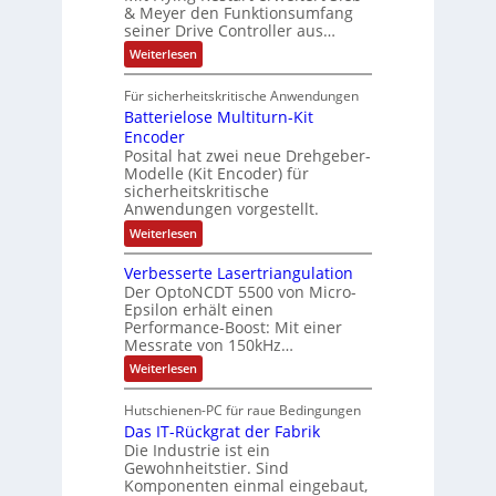
i
4
e
o
& Meyer den Funktionsumfang
0
i
t
t
seiner Drive Controller aus…
m
A
z
e
s
t
a
:
Weiterlesen
r
k
e
S
t
i
t
e
r
i
Für sicherheitskritische Anwendungen
l
n
ä
e
Batterielose Multiturn-Kit
o
s
f
r
o
Encoder
n
h
r
t
Posital hat zwei neue Drehgeber-
g
ä
l
e
Modelle (Kit Encoder) für
l
o
e
sicherheitskritische
t
s
w
S
Anwendungen vorgestellt.
e
ä
c
F
:
Weiterlesen
h
a
h
B
u
n
l
a
t
g
Verbesserte Lasertriangulation
t
t
z
s
Der OptoNCDT 5500 von Micro-
t
l
c
Epsilon erhält einen
e
a
h
Performance-Boost: Mit einer
r
c
a
i
Messrate von 150kHz…
k
l
e
b
t
:
Weiterlesen
l
e
u
V
o
s
n
e
s
c
Hutschienen-PC für raue Bedingungen
g
r
e
h
Das IT-Rückgrat der Fabrik
b
M
i
e
Die Industrie ist ein
u
c
s
l
Gewohnheitstier. Sind
h
s
t
Komponenten einmal eingebaut,
t
e
i