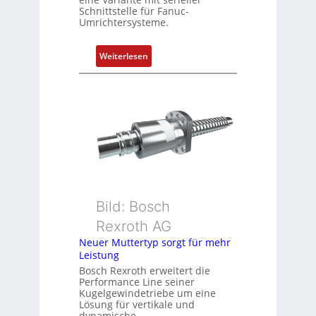
P
Schnittstelle für Fanuc-
Umrichtersysteme.
o
s
i
:
Weiterlesen
t
D
i
r
o
e
n
h
s
g
m
e
e
b
s
e
s
r
u
k
Bild: Bosch
n
o
Rexroth AG
g
m
Neuer Muttertyp sorgt für mehr
u
b
Leistung
n
i
Bosch Rexroth erweitert die
d
n
Performance Line seiner
Z
i
Kugelgewindetriebe um eine
u
Lösung für vertikale und
e
dynamische