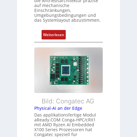
die Antriebsarchitektur präzise
Z
t
auf mechanische
u
Einschränkungen,
f
s
Umgebungsbedingungen und
ü
das Systemlayout abzustimmen.
t
r
a
m
n
:
Weiterlesen
e
d
F
h
s
l
r
ü
e
L
b
x
e
e
i
i
r
b
s
w
l
t
a
e
u
c
E
n
h
t
Bild: Congatec AG
g
u
h
Physical-AI an der Edge
n
e
Das applikationsfertige Modul
g
r
aReady.COM Conga-HPC/cRX1
c
mit AMD Ryzen AI Embedded
X100 Series Prozessoren hat
a
Congatec speziell für