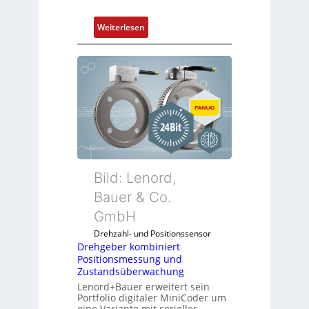
:
Weiterlesen
D
r
e
h
g
e
b
e
r
k
Bild: Lenord,
o
Bauer & Co.
m
GmbH
b
i
Drehzahl- und Positionssensor
n
Drehgeber kombiniert
Positionsmessung und
i
Zustandsüberwachung
e
Lenord+Bauer erweitert sein
r
Portfolio digitaler MiniCoder um
t
eine Variante mit serieller