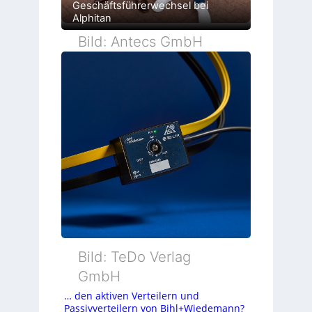
Geschäftsführerwechsel bei
Alphitan
Bild: Antecs GmbH
Bild: TeDo Verlag
GmbH
… den aktiven Verteilern und
Passivverteilern von Bihl+Wiedemann?