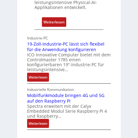
t
leistungsintensive Physical-AI-
-
Applikationen entwickelt.
A
r
:
Weiterlesen
c
P
h
h
Industrie-PC
i
y
19-Zoll-Industrie-PC lässt sich flexibel
t
s
für die Anwendung konfigurieren
e
i
ICO Innovative Computer bietet mit dem
k
Controlmaster 1785 einen
c
konfigurierbaren 19“-Industrie-PC für
t
a
leistungsintensive…
u
l
:
Weiterlesen
r
-
1
A
9
Industrielle Kommunikation
I
-
Mobilfunkmodule bringen 4G und 5G
a
auf den Raspberry Pi
Z
Spectra erweitert mit der Calyx
n
o
Embedded Modul Serie Raspberry Pi 4
l
d
und Raspberry…
l
e
:
Weiterlesen
-
r
M
I
E
o
n