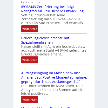
d
Cybersecurity
b
d
g
IEC62443-Zertifizierung bestätigt
i
u
e
Reifegrad ML3 für sichere Entwicklung
l
s
Softing Industrial hat seine
f
t
Zertifizierung nach IEC62443-4-1:2018
u
r
durch TÜV Süd erneuert und erstmals…
n
i
:
Weiterlesen
k
e
I
m
-
Druckausgleichselemente mit
E
o
P
Spezialmembranen
C
d
C
Kaiser stellt mit Agro ein hochrobustes,
6
u
l
aus rostfreiem Stahl A4 (V4A) gefertigtes
2
l
ä
Druckausgleichselement…
4
e
s
:
Weiterlesen
4
b
s
D
3
r
t
r
-
i
s
Auftragseingang im Maschinen- und
u
Z
n
i
Anlagenbau: Positive Momentaufnahme,
c
e
g
c
geprägt durch das Auslandsgeschäft
k
r
e
h
Die Unternehmen im Maschinen- und
a
t
Anlagenbau können in Summe auf ein
n
f
u
i
leicht positives…
4
l
s
f
G
e
:
Weiterlesen
g
i
u
x
A
l
z
n
i