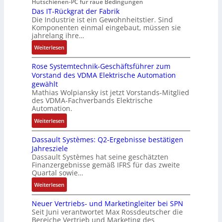
e
E
Hutschienen-PC für raue Bedingungen
e
i
b
n
r
Das IT-Rückgrat der Fabrik
n
l
m
e
d
Die Industrie ist ein Gewohnheitstier. Sind
b
t
o
M
i
i
Komponenten einmal eingebaut, müssen sie
e
w
s
a
t
e
jahrelang ihre…
s
i
e
s
s
r
:
s
Weiterlesen
c
M
c
k
t
D
e
k
u
h
r
Rose Systemtechnik-Geschäftsführer zum
a
r
l
l
i
ä
Vorstand des VDMA Elektrische Automation
s
t
u
t
n
f
gewählt
I
e
n
i
e
t
Mathias Wolpiansky ist jetzt Vorstands-Mitglied
T
L
g
t
n
e
des VDMA-Fachverbands Elektrische
-
a
u
-
Automation.
R
s
r
u
:
Weiterlesen
ü
e
n
n
R
c
r
-
d
Dassault Systèmes: Q2-Ergebnisse bestätigen
o
k
t
K
A
Jahresziele
s
g
r
i
n
Dassault Systèmes hat seine geschätzten
e
r
i
t
l
Finanzergebnisse gemäß IFRS für das zweite
S
a
a
E
Quartal sowie…
a
y
t
n
n
g
:
Weiterlesen
s
d
g
c
e
D
t
e
u
o
n
Neuer Vertriebs- und Marketingleiter bei SPN
a
e
r
l
d
b
Seit Juni verantwortet Max Rossdeutscher die
s
m
F
a
e
Bereiche Vertrieb und Marketing des
a
s