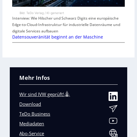
Bild: TeDo Verlag / KI-generiert
Interview: Wie Hilscher und Schwarz Digits eine europäische
Edge-to-Cloud-Infrastruktur für industrielle Datenräume und
digitale Services aufbauen
Datensouveränität beginnt an der Maschine
Mehr Infos
Wir sind IVW geprüft!
Download
TeDo Business
Mediadaten
Abo-Service