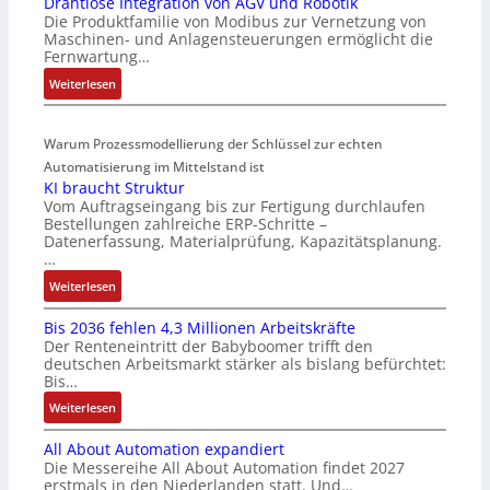
Drahtlose Integration von AGV und Robotik
a
3
I
Die Produktfamilie von Modibus zur Vernetzung von
r
-
n
Maschinen- und Anlagensteuerungen ermöglicht die
k
Z
t
Fernwartung…
t
e
e
:
Weiterlesen
s
r
g
D
t
t
r
r
a
i
a
Warum Prozessmodellierung der Schlüssel zur echten
a
r
f
t
h
Automatisierung im Mittelstand ist
t
i
i
KI braucht Struktur
t
f
z
o
Vom Auftragseingang bis zur Fertigung durchlaufen
l
ü
i
n
Bestellungen zahlreiche ERP-Schritte –
o
r
e
i
Datenerfassung, Materialprüfung, Kapazitätsplanung.
s
m
r
n
…
e
u
u
F
:
Weiterlesen
I
l
n
a
K
n
t
g
n
Bis 2036 fehlen 4,3 Millionen Arbeitskräfte
I
t
i
b
u
Der Renteneintritt der Babyboomer trifft den
b
e
v
e
c
deutschen Arbeitsmarkt stärker als bislang befürchtet:
r
g
a
Bis…
s
C
a
r
r
t
N
:
Weiterlesen
u
a
i
ä
C
B
c
t
a
t
-
All About Automation expandiert
i
h
i
b
i
S
Die Messereihe All About Automation findet 2027
s
t
o
l
g
erstmals in den Niederlanden statt. Und…
y
2