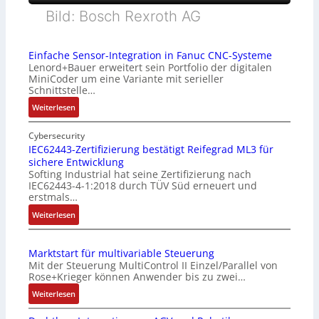
Bild: Bosch Rexroth AG
Einfache Sensor-Integration in Fanuc CNC-Systeme
Lenord+Bauer erweitert sein Portfolio der digitalen
MiniCoder um eine Variante mit serieller
Schnittstelle…
:
Weiterlesen
E
i
Cybersecurity
n
IEC62443-Zertifizierung bestätigt Reifegrad ML3 für
sichere Entwicklung
f
Softing Industrial hat seine Zertifizierung nach
a
IEC62443-4-1:2018 durch TÜV Süd erneuert und
c
erstmals…
h
:
Weiterlesen
e
I
S
E
e
Marktstart für multivariable Steuerung
C
n
Mit der Steuerung MultiControl II Einzel/Parallel von
6
s
Rose+Krieger können Anwender bis zu zwei…
2
o
:
Weiterlesen
4
r
M
4
-