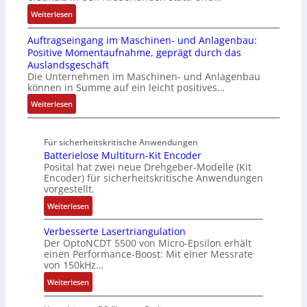
S
n
e
t
s
0
:
Weiterlesen
t
v
S
R
t
3
A
r
o
t
e
e
Auftragseingang im Maschinen- und Anlagenbau:
6
l
u
n
e
i
m
Positive Momentaufnahme, geprägt durch das
f
l
k
A
u
f
e
Auslandsgeschäft
e
A
t
G
e
e
Die Unternehmen im Maschinen- und Anlagenbau
h
b
u
V
r
können in Summe auf ein leicht positives…
g
l
o
r
u
u
r
:
Weiterlesen
e
u
n
n
a
A
n
t
d
g
d
u
4
A
R
M
Für sicherheitskritische Anwendungen
f
,
u
o
L
Batterielose Multiturn-Kit Encoder
t
3
t
b
3
Posital hat zwei neue Drehgeber-Modelle (Kit
r
M
o
o
Encoder) für sicherheitskritische Anwendungen
f
a
i
m
t
vorgestellt.
ü
g
l
a
i
r
:
Weiterlesen
s
l
t
k
s
B
e
i
i
i
Verbesserte Lasertriangulation
a
i
o
o
Der OptoNCDT 5500 von Micro-Epsilon erhält
c
t
n
n
n
einen Performance-Boost: Mit einer Messrate
h
t
g
e
e
von 150kHz…
e
e
a
n
x
:
r
Weiterlesen
r
n
A
p
V
e
i
g
r
a