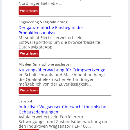
t
a
t
Nördlinger Getriebe-…
r
u
a
e
b
i
:
:
Weiterlesen
u
c
r
o
P
N
l
h
i
n
o
e
Engineering & Digitalisierung
t
n
k
s
u
Der ganz einfache Einstieg in die
S
i
i
Produktionsanalyse
e
y
k
Mitsubishi Electric erweitert sein
t
r
s
-
Softwareportfolio um die browserbasierte
i
V
t
G
DataNavigateApp.
v
e
è
e
:
Weiterlesen
e
r
m
s
D
M
t
e
e
c
Mit dem Smartphone auslesbar
o
r
r
s
h
Nutzungsüberwachung für Crimpwerkzeuge
g
m
i
:
ä
a
Im Schaltschrank- und Maschinenbau hängt
e
e
Q
n
f
die Qualität elektrischer Verbindungen
z
n
b
2
maßgeblich von der Zuverlässigkeit…
t
e
t
s
-
s
i
:
Weiterlesen
a
-
n
E
N
f
f
u
u
u
r
ü
Sensorik
a
t
f
n
g
h
c
Induktiver Wegsensor überwacht thermische
z
n
d
h
e
u
r
Gehäusedehnungen
e
n
a
M
b
Avibia erweitert sein Portfolio zur
e
E
g
h
a
Schwingungs- und Zustandsüberwachung um
n
i
r
s
den induktiven Wegsensor HEP-100…
m
r
n
ü
i
z