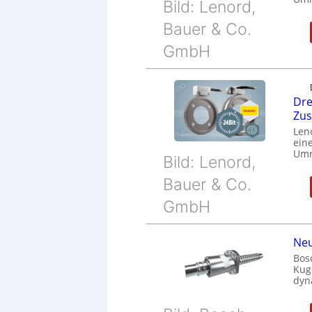
Bild: Lenord,
Bauer & Co.
GmbH
Dre
Zu
Len
eine
Umr
Bild: Lenord,
Bauer & Co.
GmbH
Neu
Bos
Kug
dyn