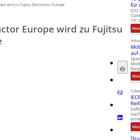
für
pe wird zu Fujitsu Electronics Europe
ICO 
Cont
19“-
ctor Europe wird zu Fujitsu
Weit
e
Indus
Mob
auf
Spec
Modu
Ras
Weit
Cyber
IEC6
Rei
Soft
nach
erne
Weit
Dru