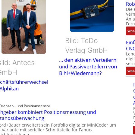
Rob
Die 
Ver
Anla
Fer
Weit
Bild: TeDo
Ein
CNC
Verlag GmbH
Leno
digi
… den aktiven Verteilern
ild: Antecs
seri
und Passivverteilern von
GmbH
Weit
Bihl+Wiedemann?
chäftsführerwechsel
 Alphitan
Drehzahl- und Positionssensor
hgeber kombiniert Positionsmessung und
standsüberwachung
ord+Bauer erweitert sein Portfolio digitaler MiniCoder um
 Variante mit serieller Schnittstelle für Fanuc-
ichtersysteme.