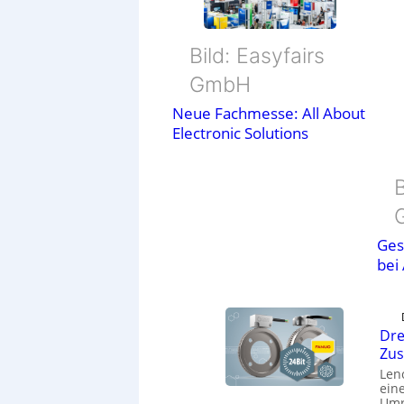
Bild: Easyfairs
GmbH
Neue Fachmesse: All About
Electronic Solutions
B
Ges
bei
Dre
Zu
Len
eine
Umr