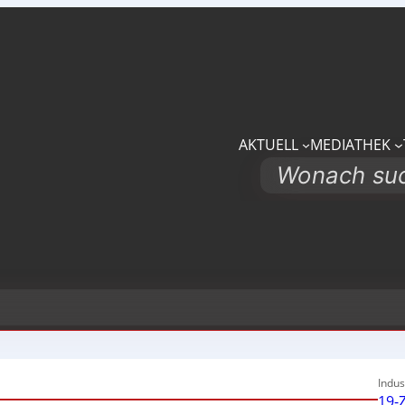
AKTUELL
MEDIATHEK
Search
Indus
19-Z