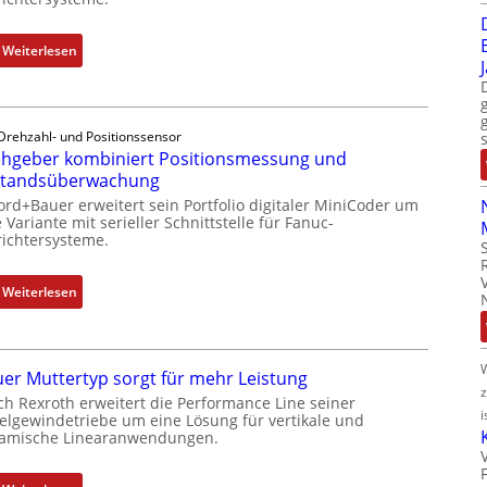
:
Weiterlesen
D
r
e
Drehzahl- und Positionssensor
h
hgeber kombiniert Positionsmessung und
g
standsüberwachung
e
ord+Bauer erweitert sein Portfolio digitaler MiniCoder um
b
 Variante mit serieller Schnittstelle für Fanuc-
e
ichtersysteme.
r
k
:
Weiterlesen
o
D
m
r
b
e
i
er Muttertyp sorgt für mehr Leistung
h
n
ch Rexroth erweitert die Performance Line seiner
g
i
i
elgewindetriebe um eine Lösung für vertikale und
e
amische Linearanwendungen.
e
b
r
e
t