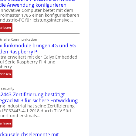
 die Anwendung konfigurieren
Innovative Computer bietet mit dem
rolmaster 1785 einen konfigurierbaren
Industrie-PC für leistungsintensive…
:
erlesen
1
9
trielle Kommunikation
ilfunkmodule bringen 4G und 5G
-
Z
 den Raspberry Pi
o
tra erweitert mit der Calyx Embedded
l Serie Raspberry Pi 4 und
l
pberry…
l
-
:
erlesen
I
M
n
o
security
d
b
2443-Zertifizierung bestätigt
u
i
fegrad ML3 für sichere Entwicklung
s
l
ing Industrial hat seine Zertifizierung
t
f
 IEC62443-4-1:2018 durch TÜV Süd
r
u
uert und erstmals…
i
n
:
erlesen
e
k
I
-
m
ckausgleichselemente mit
E