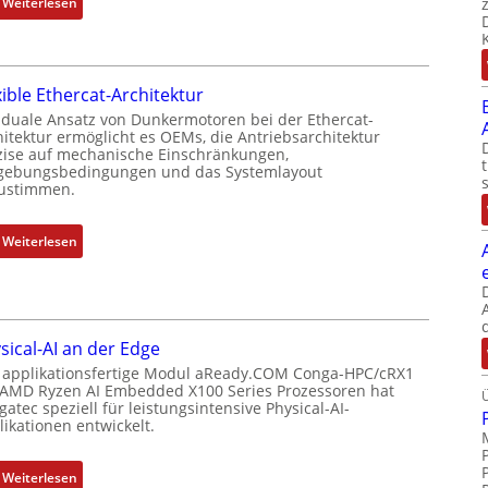
:
Weiterlesen
r
P
N
k
o
e
o
s
u
m
i
xible Ethercat-Architektur
e
b
t
r
 duale Ansatz von Dunkermotoren bei der Ethercat-
i
i
hitektur ermöglicht es OEMs, die Antriebsarchitektur
M
n
zise auf mechanische Einschränkungen,
o
u
i
ebungsbedingungen und das Systemlayout
n
t
ustimmen.
e
s
t
r
m
e
t
:
Weiterlesen
e
r
P
F
s
t
o
l
s
y
s
e
u
p
i
x
n
s
sical-AI an der Edge
t
i
g
o
 applikationsfertige Modul aReady.COM Conga-HPC/cRX1
i
b
u
 AMD Ryzen AI Embedded X100 Series Prozessoren hat
r
o
l
atec speziell für leistungsintensive Physical-AI-
n
g
n
e
ikationen entwickelt.
d
t
s
E
Z
f
m
t
:
u
Weiterlesen
ü