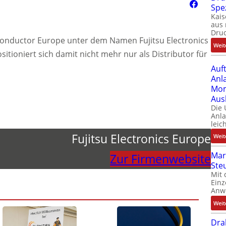
Spe
Kais
aus 
Dru
miconductor Europe unter dem Namen Fujitsu Electronics
Weit
tioniert sich damit nicht mehr nur als Distributor für
Auf
Anl
Mom
Aus
Die
Anl
leic
Fujitsu Electronics Europe
Weit
Mar
Zur Firmenwebsite
Ste
Mit 
Einz
Anw
Weit
Dra