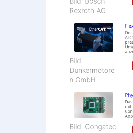
Bild: Bosch
Rexroth AG
Fle
Der
Arc
prä
Umg
abz
Bild:
Dunkermotore
n GmbH
Phy
Das
mit
Cong
Appl
Bild: Congatec