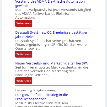
Vorstand des VDMA Elektrische Automation
s
t
u
t
n
f
gewählt
I
e
n
i
e
t
Mathias Wolpiansky ist jetzt Vorstands-Mitglied
T
L
g
t
n
e
des VDMA-Fachverbands Elektrische
-
a
u
-
Automation.
R
s
r
u
:
Weiterlesen
ü
e
n
n
R
c
r
-
d
Dassault Systèmes: Q2-Ergebnisse bestätigen
o
k
t
K
A
Jahresziele
s
g
r
i
n
Dassault Systèmes hat seine geschätzten
e
r
i
t
l
Finanzergebnisse gemäß IFRS für das zweite
S
a
a
E
Quartal sowie…
a
y
t
n
n
g
:
Weiterlesen
s
d
g
c
e
D
t
e
u
o
n
Neuer Vertriebs- und Marketingleiter bei SPN
a
e
r
l
d
b
Seit Juni verantwortet Max Rossdeutscher die
s
m
F
a
e
Bereiche Vertrieb und Marketing des
a
s
t
a
t
Nördlinger Getriebe-…
r
u
a
e
b
i
:
:
Weiterlesen
u
c
r
o
P
N
l
h
i
n
o
e
Engineering & Digitalisierung
t
n
k
s
u
Der ganz einfache Einstieg in die
S
i
i
Produktionsanalyse
e
y
k
Mitsubishi Electric erweitert sein
t
r
s
-
Softwareportfolio um die browserbasierte