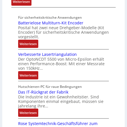
:
Weiterlesen
e
u
n
n
a
A
n
t
d
g
d
u
4
A
R
M
Für sicherheitskritische Anwendungen
f
,
u
o
L
Batterielose Multiturn-Kit Encoder
t
3
t
b
3
Posital hat zwei neue Drehgeber-Modelle (Kit
r
M
o
o
Encoder) für sicherheitskritische Anwendungen
f
a
i
m
t
vorgestellt.
ü
g
l
a
i
r
:
Weiterlesen
s
l
t
k
s
B
e
i
i
i
Verbesserte Lasertriangulation
a
i
o
o
Der OptoNCDT 5500 von Micro-Epsilon erhält
c
t
n
n
n
einen Performance-Boost: Mit einer Messrate
h
t
g
e
e
von 150kHz…
e
e
a
n
x
:
r
Weiterlesen
r
n
A
p
V
e
i
g
r
a
e
E
Hutschienen-PC für raue Bedingungen
e
i
b
n
r
Das IT-Rückgrat der Fabrik
n
l
m
e
d
Die Industrie ist ein Gewohnheitstier. Sind
b
t
o
M
i
i
Komponenten einmal eingebaut, müssen sie
e
w
s
a
t
e
jahrelang ihre…
s
i
e
s
s
r
:
s
Weiterlesen
c
M
c
k
t
D
e
k
u
h
r
Rose Systemtechnik-Geschäftsführer zum
a
r
l
l
i
ä