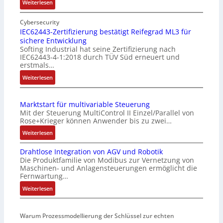
:
Weiterlesen
E
i
Cybersecurity
n
IEC62443-Zertifizierung bestätigt Reifegrad ML3 für
sichere Entwicklung
f
Softing Industrial hat seine Zertifizierung nach
a
IEC62443-4-1:2018 durch TÜV Süd erneuert und
c
erstmals…
h
:
Weiterlesen
e
I
S
E
e
Marktstart für multivariable Steuerung
C
n
Mit der Steuerung MultiControl II Einzel/Parallel von
6
s
Rose+Krieger können Anwender bis zu zwei…
2
o
:
Weiterlesen
4
r
M
4
-
Drahtlose Integration von AGV und Robotik
a
3
I
Die Produktfamilie von Modibus zur Vernetzung von
r
-
n
Maschinen- und Anlagensteuerungen ermöglicht die
k
Z
t
Fernwartung…
t
e
e
:
Weiterlesen
s
r
g
D
t
t
r
r
a
i
a
Warum Prozessmodellierung der Schlüssel zur echten
a
r
f
t