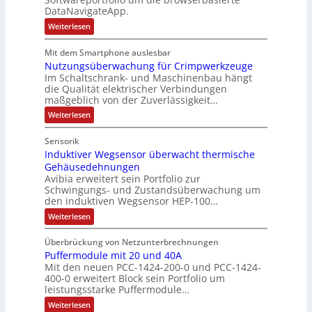
i
V
t
G
DataNavigateApp.
v
e
è
e
:
Weiterlesen
e
r
m
s
D
M
t
e
e
c
Mit dem Smartphone auslesbar
o
r
r
s
h
Nutzungsüberwachung für Crimpwerkzeuge
g
m
i
:
ä
a
Im Schaltschrank- und Maschinenbau hängt
e
e
Q
n
f
die Qualität elektrischer Verbindungen
z
n
b
2
maßgeblich von der Zuverlässigkeit…
t
e
t
s
-
s
i
:
Weiterlesen
a
-
n
E
N
f
f
u
u
u
r
ü
Sensorik
a
t
f
n
g
h
c
Induktiver Wegsensor überwacht thermische
z
n
d
h
e
u
r
Gehäusedehnungen
e
n
a
M
b
Avibia erweitert sein Portfolio zur
e
E
g
h
a
Schwingungs- und Zustandsüberwachung um
n
i
r
s
den induktiven Wegsensor HEP-100…
m
r
n
ü
i
z
s
b
e
k
:
s
Weiterlesen
u
t
e
I
,
e
s
i
r
m
n
g
e
t
w
Überbrückung von Netzunterbrechnungen
e
d
V
g
a
e
i
Puffermodule mit 20 und 40A
u
b
o
i
c
k
p
Mit den neuen PCC-1424-200-0 und PCC-1424-
n
e
n
h
r
t
400-0 erweitert Block sein Portfolio um
d
r
u
g
s
i
s
leistungsstarke Puffermodule…
i
n
ä
l
v
t
t
e
g
e
:
Weiterlesen
g
e
P
ä
f
a