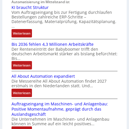
h
Automatisierung im Mittelstand ist
t
i
i
KI braucht Struktur
t
f
z
o
Vom Auftragseingang bis zur Fertigung durchlaufen
l
ü
i
n
Bestellungen zahlreiche ERP-Schritte –
o
r
e
i
Datenerfassung, Materialprüfung, Kapazitätsplanung.
s
m
r
n
…
e
u
u
F
:
Weiterlesen
I
l
n
a
K
n
t
g
n
Bis 2036 fehlen 4,3 Millionen Arbeitskräfte
I
t
i
b
u
Der Renteneintritt der Babyboomer trifft den
b
e
v
e
c
deutschen Arbeitsmarkt stärker als bislang befürchtet:
r
g
a
Bis…
s
C
a
r
r
t
N
:
Weiterlesen
u
a
i
ä
C
B
c
t
a
t
-
All About Automation expandiert
i
h
i
b
i
S
Die Messereihe All About Automation findet 2027
s
t
o
l
g
erstmals in den Niederlanden statt. Und…
y
2
S
n
e
t
s
0
:
Weiterlesen
t
v
S
R
t
3
A
r
o
t
e
e
Auftragseingang im Maschinen- und Anlagenbau:
6
l
u
n
e
i
m
Positive Momentaufnahme, geprägt durch das
f
l
k
A
u
f
e
Auslandsgeschäft
e
A
t
G
e
e
Die Unternehmen im Maschinen- und Anlagenbau
h
b
u
V
r
können in Summe auf ein leicht positives…
g
l
o
r
u
u
r