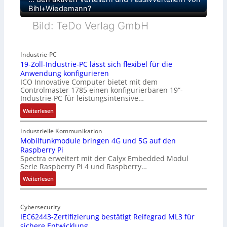
Bihl+Wiedemann?
Bild: TeDo Verlag GmbH
Industrie-PC
19-Zoll-Industrie-PC lässt sich flexibel für die
Anwendung konfigurieren
ICO Innovative Computer bietet mit dem
Controlmaster 1785 einen konfigurierbaren 19“-
Industrie-PC für leistungsintensive…
:
Weiterlesen
1
9
Industrielle Kommunikation
-
Mobilfunkmodule bringen 4G und 5G auf den
Raspberry Pi
Z
Spectra erweitert mit der Calyx Embedded Modul
o
Serie Raspberry Pi 4 und Raspberry…
l
l
:
Weiterlesen
-
M
I
o
n
Cybersecurity
b
IEC62443-Zertifizierung bestätigt Reifegrad ML3 für
d
i
sichere Entwicklung
u
l