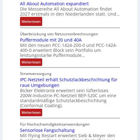
ü
All About Automation expandiert
S
i
h
t
n
g
h
Die Messereihe All About Automation findet
y
s
t
a
d
e
r
2027 erstmals in den Niederlanden statt. Und…
s
2
S
u
M
b
e
t
0
:
Weiterlesen
t
f
a
n
r
e
3
A
r
n
r
i
z
m
6
l
Überbrückung von Netzunterbrechnungen
u
a
k
s
u
e
f
l
Puffermodule mit 20 und 40A
k
h
e
s
m
Mit den neuen PCC-1424-200-0 und PCC-1424-
e
A
t
m
t
e
V
400-0 erweitert Block sein Portfolio um
h
b
u
e
i
b
o
leistungsstarke Puffermodule…
l
o
r
,
n
e
r
:
Weiterlesen
e
u
g
g
s
s
P
n
t
e
l
u
t
t
Stromversorgung
4
A
f
p
e
ä
a
IPC-Netzteil erhält Schutzlackbeschichtung für
f
,
u
r
i
t
e
n
raue Umgebungen
3
t
ä
t
r
i
d
Bicker Elektronik erweitert sein lüfterloses
m
M
o
g
e
g
200W-Industrie-PC-Netzteil BEP-520C um eine
d
o
i
m
t
r
standardmäßige Schutzlackbeschichtung
e
d
e
l
a
(Conformal Coating).
u
d
b
n
s
l
l
t
u
e
:
J
Weiterlesen
V
e
i
i
I
r
i
a
m
D
P
o
o
i
c
S
Für Hochschwindigkeitsanwendungen
h
C
M
t
n
n
h
P
Sensorlose Fangschaltung
-
r
A
2
e
N
e
Mit Flying Restart erweitert Sieb & Meyer den
d
N
0
e
E
e
n
x