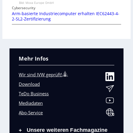
Bild: Moxa Europe GmbH
Cybersecurity
Arm-basierte Industriecomputer erhalten IEC62443-4-
2-SL2-Zertifizierung
Mehr Infos
Wir sind IVW geprüft!
Download
TeDo Business
Mediadaten
Abo-Service
Unsere weiteren Fachmagazine
+