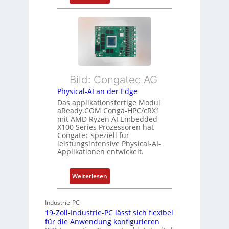
F
u
r
l
s
m
e
t
e
x
a
h
i
n
r
b
d
L
l
s
e
Bild: Congatec AG
e
ü
i
Physical-AI an der Edge
E
b
s
Das applikationsfertige Modul
t
e
t
aReady.COM Conga-HPC/cRX1
h
r
u
mit AMD Ryzen AI Embedded
e
w
n
X100 Series Prozessoren hat
r
Congatec speziell für
a
g
leistungsintensive Physical-AI-
c
c
Applikationen entwickelt.
a
h
t
u
:
Weiterlesen
-
n
P
A
g
h
r
Industrie-PC
y
c
19-Zoll-Industrie-PC lässt sich flexibel
s
h
für die Anwendung konfigurieren