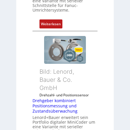
eine Variante mit serieller
Schnittstelle für Fanuc-
Umrichtersysteme.
:
Weiterlesen
D
r
e
h
g
e
b
Bild: Lenord,
e
r
Bauer & Co.
k
GmbH
o
Drehzahl- und Positionssensor
m
Drehgeber kombiniert
b
Positionsmessung und
i
Zustandsüberwachung
n
Lenord+Bauer erweitert sein
i
Portfolio digitaler MiniCoder um
eine Variante mit serieller
e