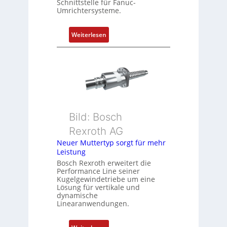
Schnittstelle für Fanuc-
r
Umrichtersysteme.
t
P
:
Weiterlesen
o
D
s
r
i
e
t
h
i
g
o
e
n
b
s
Bild: Bosch
e
m
Rexroth AG
r
e
k
Neuer Muttertyp sorgt für mehr
s
Leistung
o
s
m
Bosch Rexroth erweitert die
u
Performance Line seiner
b
n
Kugelgewindetriebe um eine
i
g
Lösung für vertikale und
n
dynamische
u
Linearanwendungen.
i
n
e
d
r