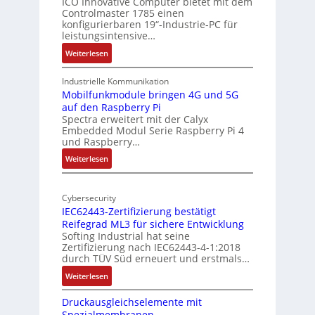
i
ICO Innovative Computer bietet mit dem
i
Controlmaster 1785 einen
c
t
konfigurierbaren 19“-Industrie-PC für
a
e
leistungsintensive…
l
k
:
Weiterlesen
-
t
1
A
u
9
Industrielle Kommunikation
I
r
-
Mobilfunkmodule bringen 4G und 5G
a
auf den Raspberry Pi
Z
Spectra erweitert mit der Calyx
n
o
Embedded Modul Serie Raspberry Pi 4
l
d
und Raspberry…
l
e
:
Weiterlesen
-
r
M
I
E
o
n
d
Cybersecurity
b
d
g
IEC62443-Zertifizierung bestätigt
i
u
e
Reifegrad ML3 für sichere Entwicklung
l
s
Softing Industrial hat seine
f
t
Zertifizierung nach IEC62443-4-1:2018
u
r
durch TÜV Süd erneuert und erstmals…
n
i
:
Weiterlesen
k
e
I
m
-
Druckausgleichselemente mit
E
o
P
Spezialmembranen