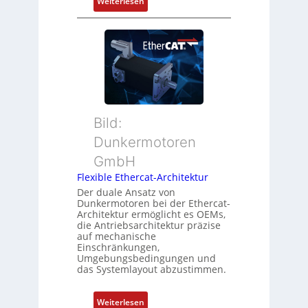
:
Weiterlesen
Z
t
N
u
P
e
s
o
u
t
s
e
a
i
r
n
t
M
d
i
u
s
o
t
ü
Bild:
n
t
b
Dunkermotoren
s
e
e
m
GmbH
r
r
e
t
Flexible Ethercat-Architektur
w
s
y
a
Der duale Ansatz von
s
Dunkermotoren bei der Ethercat-
p
c
Architektur ermöglicht es OEMs,
u
s
h
die Antriebsarchitektur präzise
n
o
u
auf mechanische
g
r
Einschränkungen,
n
Umgebungsbedingungen und
u
g
g
das Systemlayout abzustimmen.
n
t
d
f
:
Z
Weiterlesen
ü