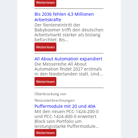
S
:
f
Weiterlesen
e
n
-
y
K
ü
b
a
E
s
Bis 2036 fehlen 4,3 Millionen
I
h
s
h
r
t
Arbeitskräfte
b
r
-
m
g
e
Der Renteneintritt der
r
e
u
e
Babyboomer trifft den deutschen
e
m
a
r
n
,
Arbeitsmarkt stärker als bislang
b
e
u
z
d
befürchtet: Bis…
g
n
c
u
M
e
i
:
Weiterlesen
h
m
a
p
s
B
t
V
r
r
All About Automation expandiert
s
i
S
o
k
ä
Die Messereihe All About
e
s
t
r
e
Automation findet 2027 erstmals
g
b
2
r
s
in den Niederlanden statt. Und…
t
t
e
0
u
t
i
d
:
Weiterlesen
s
3
k
a
n
u
A
t
6
t
n
g
r
l
Überbrückung von
ä
f
u
d
l
c
l
t
e
Netzunterbrechnungen
r
d
e
h
A
i
h
Puffermodule mit 20 und 40A
e
i
d
b
Mit den neuen PCC-1424-200-0
g
l
s
t
a
und PCC-1424-400-0 erweitert
o
e
e
V
Block sein Portfolio um
e
s
u
n
n
D
leistungsstarke Puffermodule…
r
A
t
J
4
M
:
b
Weiterlesen
u
A
a
,
P
A