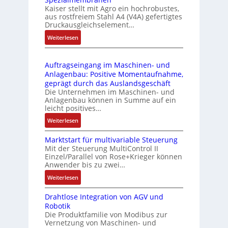
C
d
C
Kaiser stellt mit Agro ein hochrobustes,
6
u
l
aus rostfreiem Stahl A4 (V4A) gefertigtes
2
l
ä
Druckausgleichselement…
4
e
s
:
Weiterlesen
4
b
s
D
3
r
t
r
-
i
s
Auftragseingang im Maschinen- und
u
Z
n
i
Anlagenbau: Positive Momentaufnahme,
c
e
g
c
geprägt durch das Auslandsgeschäft
k
r
e
h
Die Unternehmen im Maschinen- und
a
t
Anlagenbau können in Summe auf ein
n
f
u
i
leicht positives…
4
l
s
f
G
e
:
Weiterlesen
g
i
u
x
A
l
z
n
i
Marktstart für multivariable Steuerung
u
e
i
Mit der Steuerung MultiControl II
d
b
f
i
e
Einzel/Parallel von Rose+Krieger können
5
e
t
c
Anwender bis zu zwei…
r
G
l
r
h
u
a
:
Weiterlesen
f
a
s
n
u
M
ü
g
e
g
Drahtlose Integration von AGV und
f
a
r
s
l
b
Robotik
d
r
d
e
e
e
Die Produktfamilie von Modibus zur
e
k
i
i
m
Vernetzung von Maschinen- und
s
n
t
e
n