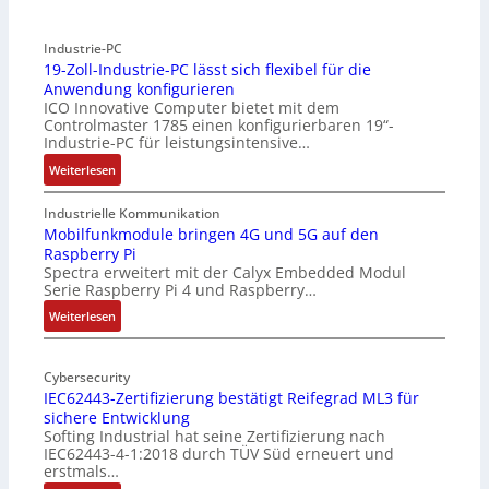
Industrie-PC
19-Zoll-Industrie-PC lässt sich flexibel für die
Anwendung konfigurieren
ICO Innovative Computer bietet mit dem
Controlmaster 1785 einen konfigurierbaren 19“-
Industrie-PC für leistungsintensive…
:
Weiterlesen
1
9
Industrielle Kommunikation
-
Mobilfunkmodule bringen 4G und 5G auf den
Raspberry Pi
Z
Spectra erweitert mit der Calyx Embedded Modul
o
Serie Raspberry Pi 4 und Raspberry…
l
l
:
Weiterlesen
-
M
I
o
n
Cybersecurity
b
IEC62443-Zertifizierung bestätigt Reifegrad ML3 für
d
i
sichere Entwicklung
u
l
Softing Industrial hat seine Zertifizierung nach
s
f
IEC62443-4-1:2018 durch TÜV Süd erneuert und
t
u
erstmals…
r
n