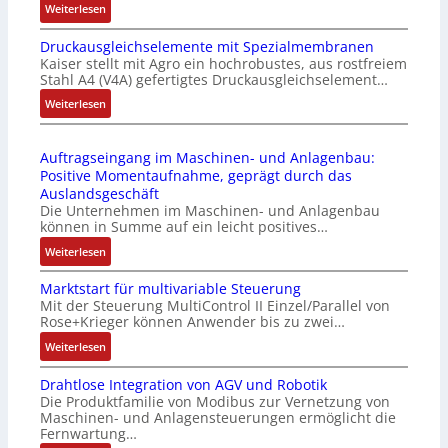
:
Weiterlesen
i
k
I
e
m
Druckausgleichselemente mit Spezialmembranen
E
-
o
Kaiser stellt mit Agro ein hochrobustes, aus rostfreiem
C
P
d
Stahl A4 (V4A) gefertigtes Druckausgleichselement…
6
C
u
2
:
Weiterlesen
l
l
4
D
ä
e
4
r
s
b
Auftragseingang im Maschinen- und Anlagenbau:
3
u
s
r
Positive Momentaufnahme, geprägt durch das
-
c
t
i
Auslandsgeschäft
Z
k
s
n
Die Unternehmen im Maschinen- und Anlagenbau
e
a
i
g
können in Summe auf ein leicht positives…
r
u
c
e
:
Weiterlesen
t
s
h
n
A
i
g
f
4
Marktstart für multivariable Steuerung
u
f
l
l
G
Mit der Steuerung MultiControl II Einzel/Parallel von
f
i
e
e
u
Rose+Krieger können Anwender bis zu zwei…
t
z
i
x
n
r
:
Weiterlesen
i
c
i
d
a
M
e
h
b
5
Drahtlose Integration von AGV und Robotik
g
a
r
s
e
G
Die Produktfamilie von Modibus zur Vernetzung von
s
r
u
e
l
a
Maschinen- und Anlagensteuerungen ermöglicht die
e
k
n
l
f
u
Fernwartung…
i
t
g
e
ü