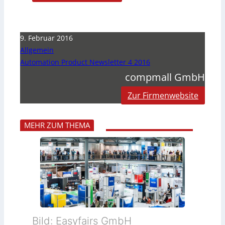
9. Februar 2016
Allgemein
Automation Product Newsletter 4 2016
compmall GmbH
Zur Firmenwebsite
MEHR ZUM THEMA
Bild: Easyfairs GmbH