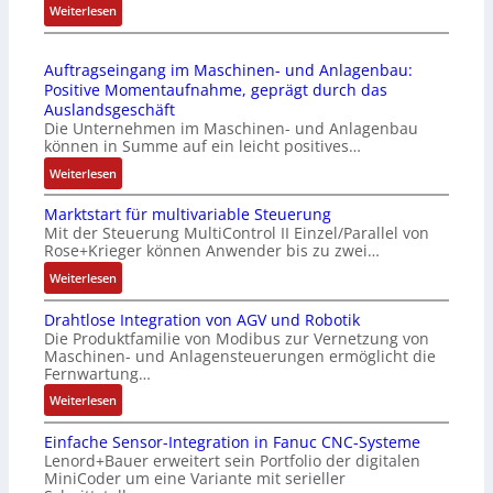
2
:
Weiterlesen
l
l
4
D
ä
e
4
r
s
b
Auftragseingang im Maschinen- und Anlagenbau:
3
u
s
r
Positive Momentaufnahme, geprägt durch das
-
c
t
i
Auslandsgeschäft
Z
k
s
n
Die Unternehmen im Maschinen- und Anlagenbau
e
a
i
g
können in Summe auf ein leicht positives…
r
u
c
e
:
Weiterlesen
t
s
h
n
A
i
g
f
4
Marktstart für multivariable Steuerung
u
f
l
l
G
Mit der Steuerung MultiControl II Einzel/Parallel von
f
i
e
e
u
Rose+Krieger können Anwender bis zu zwei…
t
z
i
x
n
r
:
Weiterlesen
i
c
i
d
a
M
e
h
b
5
Drahtlose Integration von AGV und Robotik
g
a
r
s
e
G
Die Produktfamilie von Modibus zur Vernetzung von
s
r
u
e
l
a
Maschinen- und Anlagensteuerungen ermöglicht die
e
k
n
l
f
u
Fernwartung…
i
t
g
e
ü
f
:
Weiterlesen
n
s
b
m
r
d
D
g
t
e
e
d
e
Einfache Sensor-Integration in Fanuc CNC-Systeme
r
a
a
s
n
i
n
Lenord+Bauer erweitert sein Portfolio der digitalen
a
n
r
t
t
e
R
MiniCoder um eine Variante mit serieller
h
g
t
ä
e