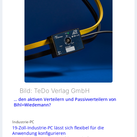
Bild: TeDo Verlag GmbH
… den aktiven Verteilern und Passivverteilern von
Bihl+Wiedemann?
Industrie-PC
19-Zoll-Industrie-PC lässt sich flexibel für die
Anwendung konfigurieren