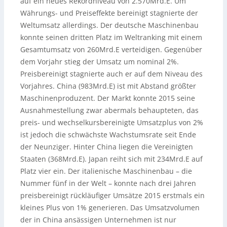
auf ein neues Rekordniveau von 2.570Mrd.E. Um
Währungs- und Preiseffekte bereinigt stagnierte der
Weltumsatz allerdings. Der deutsche Maschinenbau
konnte seinen dritten Platz im Weltranking mit einem
Gesamtumsatz von 260Mrd.E verteidigen. Gegenüber
dem Vorjahr stieg der Umsatz um nominal 2%.
Preisbereinigt stagnierte auch er auf dem Niveau des
Vorjahres. China (983Mrd.E) ist mit Abstand größter
Maschinenproduzent. Der Markt konnte 2015 seine
Ausnahmestellung zwar abermals behaupteten, das
preis- und wechselkursbereinigte Umsatzplus von 2%
ist jedoch die schwächste Wachstumsrate seit Ende
der Neunziger. Hinter China liegen die Vereinigten
Staaten (368Mrd.E). Japan reiht sich mit 234Mrd.E auf
Platz vier ein. Der italienische Maschinenbau – die
Nummer fünf in der Welt – konnte nach drei Jahren
preisbereinigt rückläufiger Umsätze 2015 erstmals ein
kleines Plus von 1% generieren. Das Umsatzvolumen
der in China ansässigen Unternehmen ist nur