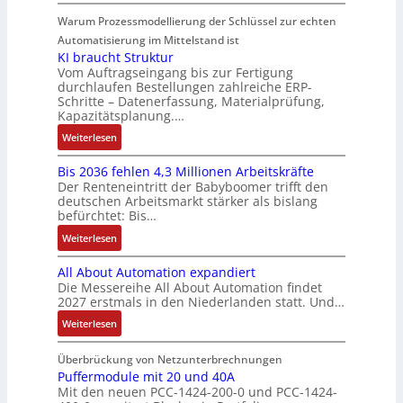
a
N
n
l
e
h
t
d
u
e
g
Warum Prozessmodellierung der Schlüssel zur echten
t
r
n
i
R
:
u
S
Automatisierung im Mittelstand ist
e
i
o
o
P
e
y
KI braucht Struktur
E
k
n
b
o
r
Vom Auftragseingang bis zur Fertigung
s
n
-
i
o
durchlaufen Bestellungen zahlreiche ERP-
s
V
t
t
G
Schritte – Datenerfassung, Materialprüfung,
n
t
i
e
è
w
e
Kapazitätsplanung.…
F
i
t
r
m
i
s
a
k
:
Weiterlesen
i
t
e
c
c
n
K
v
r
s
k
h
u
Bis 2036 fehlen 4,3 Millionen Arbeitskräfte
I
e
i
:
l
ä
c
Der Renteneintritt der Babyboomer trifft den
b
M
e
Q
u
f
deutschen Arbeitsmarkt stärker als bislang
C
r
o
b
2
n
t
befürchtet: Bis…
N
a
m
s
-
g
s
C
:
Weiterlesen
u
e
-
E
f
-
B
c
n
u
r
ü
All About Automation expandiert
S
i
h
t
n
g
h
Die Messereihe All About Automation findet
y
s
t
a
d
e
r
2027 erstmals in den Niederlanden statt. Und…
s
2
S
u
M
b
e
t
0
:
Weiterlesen
t
f
a
n
r
e
3
A
r
n
r
i
z
m
6
l
Überbrückung von Netzunterbrechnungen
u
a
k
s
u
e
f
l
Puffermodule mit 20 und 40A
k
h
e
s
m
Mit den neuen PCC-1424-200-0 und PCC-1424-
e
A
t
m
t
e
V