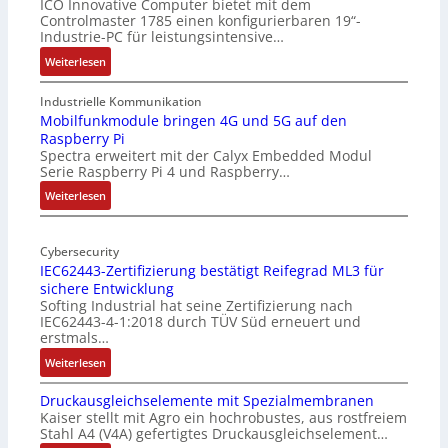
ICO Innovative Computer bietet mit dem
Controlmaster 1785 einen konfigurierbaren 19“-
Industrie-PC für leistungsintensive…
:
Weiterlesen
1
9
Industrielle Kommunikation
-
Mobilfunkmodule bringen 4G und 5G auf den
Raspberry Pi
Z
Spectra erweitert mit der Calyx Embedded Modul
o
Serie Raspberry Pi 4 und Raspberry…
l
l
:
Weiterlesen
-
M
I
o
n
Cybersecurity
b
IEC62443-Zertifizierung bestätigt Reifegrad ML3 für
d
i
sichere Entwicklung
u
l
Softing Industrial hat seine Zertifizierung nach
s
f
IEC62443-4-1:2018 durch TÜV Süd erneuert und
t
u
erstmals…
r
n
:
Weiterlesen
i
k
I
e
m
Druckausgleichselemente mit Spezialmembranen
E
-
o
Kaiser stellt mit Agro ein hochrobustes, aus rostfreiem
C
P
d
Stahl A4 (V4A) gefertigtes Druckausgleichselement…
6
C
u