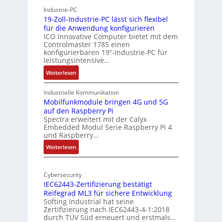
h
r
Industrie-PC
y
c
19-Zoll-Industrie-PC lässt sich flexibel
s
h
für die Anwendung konfigurieren
i
ICO Innovative Computer bietet mit dem
i
Controlmaster 1785 einen
c
t
konfigurierbaren 19“-Industrie-PC für
a
e
leistungsintensive…
l
k
:
Weiterlesen
-
t
1
A
u
9
Industrielle Kommunikation
I
r
-
Mobilfunkmodule bringen 4G und 5G
a
auf den Raspberry Pi
Z
Spectra erweitert mit der Calyx
n
o
Embedded Modul Serie Raspberry Pi 4
l
d
und Raspberry…
l
e
:
Weiterlesen
-
r
M
I
E
o
n
d
Cybersecurity
b
d
g
IEC62443-Zertifizierung bestätigt
i
u
e
Reifegrad ML3 für sichere Entwicklung
l
s
Softing Industrial hat seine
f
t
Zertifizierung nach IEC62443-4-1:2018
u
r
durch TÜV Süd erneuert und erstmals…
n