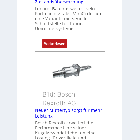
Zustandsüberwachung
n
Lenord+Bauer erweitert sein
i
Portfolio digitaler MiniCoder um
eine Variante mit serieller
e
Schnittstelle für Fanuc-
r
Umrichtersysteme.
t
P
:
Weiterlesen
o
D
s
r
i
e
t
h
i
g
o
e
n
b
s
Bild: Bosch
e
m
Rexroth AG
r
e
k
Neuer Muttertyp sorgt für mehr
s
Leistung
o
s
m
Bosch Rexroth erweitert die
u
Performance Line seiner
b
n
Kugelgewindetriebe um eine
i
g
Lösung für vertikale und