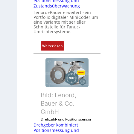
Positionsmessung und
Zustandsüberwachung
Lenord+Bauer erweitert sein
Portfolio digitaler MiniCoder um
eine Variante mit serieller
Schnittstelle für Fanuc-
Umrichtersysteme.
:
Weiterlesen
D
r
e
h
g
e
b
Bild: Lenord,
e
r
Bauer & Co.
k
GmbH
o
Drehzahl- und Positionssensor
m
Drehgeber kombiniert
b
Positionsmessung und
i