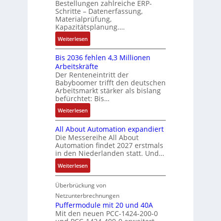
ä
Bestellungen zahlreiche ERP-
r
t
s
N
Schritte – Datenerfassung,
f
t
a
:
C
Materialprüfung,
t
r
u
Q
Kapazitätsplanung.…
-
s
i
f
2
S
:
f
Weiterlesen
e
n
-
y
K
ü
b
a
E
s
Bis 2036 fehlen 4,3 Millionen
I
h
s
h
r
t
Arbeitskräfte
b
r
-
m
g
e
Der Renteneintritt der
r
e
u
e
Babyboomer trifft den deutschen
e
m
a
r
n
,
Arbeitsmarkt stärker als bislang
b
e
u
z
d
befürchtet: Bis…
g
n
c
u
M
e
i
:
Weiterlesen
h
m
a
p
s
B
t
V
r
r
All About Automation expandiert
s
i
S
o
k
ä
Die Messereihe All About
e
s
t
r
e
Automation findet 2027 erstmals
g
b
2
r
s
in den Niederlanden statt. Und…
t
t
e
0
u
t
i
d
:
Weiterlesen
s
3
k
a
n
u
A
t
6
t
n
g
r
l
Überbrückung von
ä
f
u
d
l
c
l
t
e
Netzunterbrechnungen
r
d
e
h
A
i
h
Puffermodule mit 20 und 40A
e
i
d
b
Mit den neuen PCC-1424-200-0
g
l
s
t
a