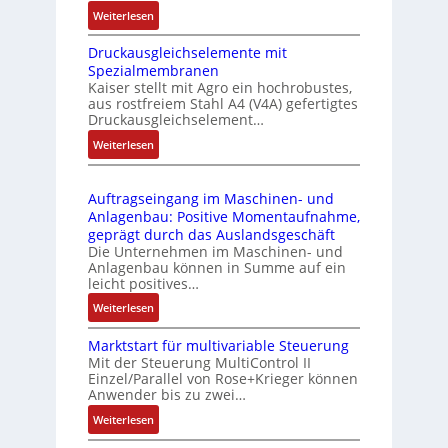
i
:
Weiterlesen
k
e
I
m
-
Druckausgleichselemente mit
E
o
P
Spezialmembranen
C
d
C
Kaiser stellt mit Agro ein hochrobustes,
6
u
l
aus rostfreiem Stahl A4 (V4A) gefertigtes
2
l
ä
Druckausgleichselement…
4
e
s
:
Weiterlesen
4
b
s
D
3
r
t
r
-
i
s
Auftragseingang im Maschinen- und
u
Z
n
i
Anlagenbau: Positive Momentaufnahme,
c
e
g
c
geprägt durch das Auslandsgeschäft
k
r
e
h
Die Unternehmen im Maschinen- und
a
t
Anlagenbau können in Summe auf ein
n
f
u
i
leicht positives…
4
l
s
f
G
e
:
Weiterlesen
g
i
u
x
A
l
z
n
i
Marktstart für multivariable Steuerung
u
e
i
Mit der Steuerung MultiControl II
d
b
f
i
e
Einzel/Parallel von Rose+Krieger können
5
e
t
c
Anwender bis zu zwei…
r
G
l
r
h
u
a
:
Weiterlesen
f
a
s
n
u
M
ü
g
e