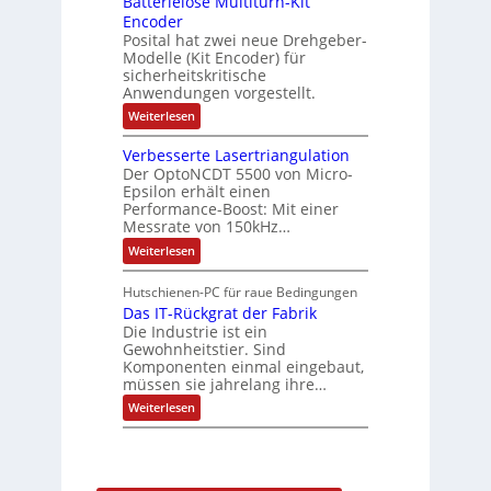
Batterielose Multiturn-Kit
f
r
o
Encoder
n
h
r
t
Posital hat zwei neue Drehgeber-
g
ä
l
e
Modelle (Kit Encoder) für
l
o
e
sicherheitskritische
t
s
w
S
Anwendungen vorgestellt.
e
ä
c
F
:
Weiterlesen
h
a
h
B
u
n
l
a
t
g
Verbesserte Lasertriangulation
t
t
z
s
Der OptoNCDT 5500 von Micro-
t
l
c
Epsilon erhält einen
e
a
h
Performance-Boost: Mit einer
r
c
a
i
Messrate von 150kHz…
k
l
e
b
t
:
Weiterlesen
l
e
u
V
o
s
n
e
s
c
Hutschienen-PC für raue Bedingungen
g
r
e
h
Das IT-Rückgrat der Fabrik
b
M
i
e
Die Industrie ist ein
u
c
s
l
Gewohnheitstier. Sind
h
s
t
Komponenten einmal eingebaut,
t
e
i
müssen sie jahrelang ihre…
u
r
t
n
t
:
u
Weiterlesen
g
e
D
r
f
L
a
n
ü
a
s
-
r
s
I
K
r
e
T
i
a