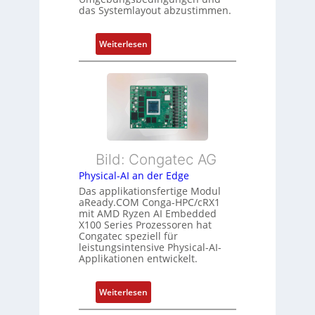
g
g
das Systemlayout abzustimmen.
n
t
d
f
:
Z
Weiterlesen
ü
F
u
r
l
s
m
e
t
e
x
a
h
i
n
r
b
d
L
l
s
e
Bild: Congatec AG
e
ü
i
Physical-AI an der Edge
E
b
s
Das applikationsfertige Modul
t
e
t
aReady.COM Conga-HPC/cRX1
h
r
u
mit AMD Ryzen AI Embedded
e
w
n
X100 Series Prozessoren hat
r
Congatec speziell für
a
g
leistungsintensive Physical-AI-
c
c
Applikationen entwickelt.
a
h
t
u
:
Weiterlesen
-
n
P
A
g