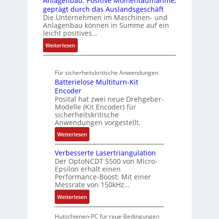
Anlagenbau: Positive Momentaufnahme,
l
r
e
a
u
V
geprägt durch das Auslandsgeschäft
n
A
h
w
d
r
u
Die Unternehmen im Maschinen- und
g
b
l
M
a
Anlagenbau können in Summe auf ein
n
o
e
L
c
leicht positives…
d
u
n
3
h
R
:
Weiterlesen
t
4
f
o
u
A
A
,
ü
b
n
u
u
3
r
o
Für sicherheitskritische Anwendungen
f
g
t
M
s
t
Batterielose Multiturn-Kit
t
o
i
i
i
Encoder
r
m
l
c
Posital hat zwei neue Drehgeber-
k
a
a
l
h
Modelle (Kit Encoder) für
g
t
i
sicherheitskritische
e
s
i
Anwendungen vorgestellt.
o
r
e
o
n
e
:
Weiterlesen
i
n
e
E
B
n
e
n
n
Verbesserte Lasertriangulation
a
g
x
A
Der OptoNCDT 5500 von Micro-
t
t
a
p
Epsilon erhält einen
r
w
t
n
Performance-Boost: Mit einer
a
b
i
e
Messrate von 150kHz…
g
n
e
c
r
i
d
:
Weiterlesen
i
k
i
m
i
V
t
l
e
M
e
e
s
Hutschienen-PC für raue Bedingungen
u
l