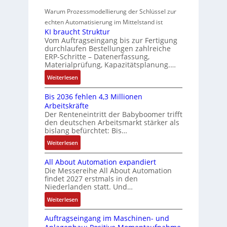
r
m
t
r
z
o
Warum Prozessmodellierung der Schlüssel zur
a
f
e
i
w
n
h
echten Automatisierung im Mittelstand ist
ü
s
e
i
a
KI braucht Struktur
t
r
s
r
n
Vom Auftragseingang bis zur Fertigung
c
l
m
u
u
durchlaufen Bestellungen zahlreiche
F
o
h
u
ERP-Schritte – Datenerfassung,
n
a
n
s
u
l
Materialprüfung, Kapazitätsplanung.…
g
n
g
e
n
t
b
u
:
Weiterlesen
I
u
i
g
e
c
K
n
n
v
s
Bis 2036 fehlen 4,3 Millionen
C
I
t
d
a
Arbeitskräfte
t
N
b
e
Z
r
Der Renteneintritt der Babyboomer trifft
ä
C
r
g
i
den deutschen Arbeitsmarkt stärker als
u
t
-
a
r
bislang befürchtet: Bis…
a
s
i
S
u
a
b
:
Weiterlesen
g
t
y
c
t
l
B
t
s
a
h
i
e
All About Automation expandiert
i
R
t
t
n
o
S
Die Messereihe All About Automation
s
e
e
S
d
n
findet 2027 erstmals in den
t
2
i
m
t
v
s
Niederlanden statt. Und…
e
0
f
e
r
o
ü
u
:
Weiterlesen
3
e
u
n
b
e
A
6
g
k
A
r
Auftragseingang im Maschinen- und
e
l
f
r
t
G
u