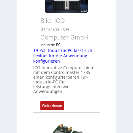
c
k
a
Bild: ICO
u
s
Innovative
g
Computer GmbH
l
e
Industrie-PC
19-Zoll-Industrie-PC lässt sich
i
flexibel für die Anwendung
c
konfigurieren
h
ICO Innovative Computer bietet
s
mit dem Controlmaster 1785
e
einen konfigurierbaren 19“-
Industrie-PC für
l
leistungsintensive
e
Anwendungen.
m
e
:
Weiterlesen
n
1
t
9
e
-
m
Z
i