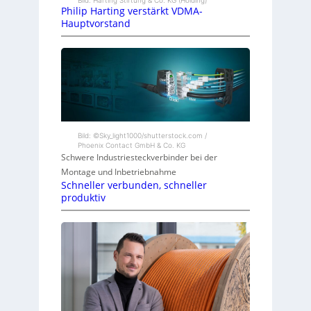
Bild: Harting Stiftung & Co. KG (Holding)
Philip Harting verstärkt VDMA-
Hauptvorstand
Bild: ©Sky_light1000/shutterstock.com /
Phoenix Contact GmbH & Co. KG
Schwere Industriesteckverbinder bei der
Montage und Inbetriebnahme
Schneller verbunden, schneller
produktiv