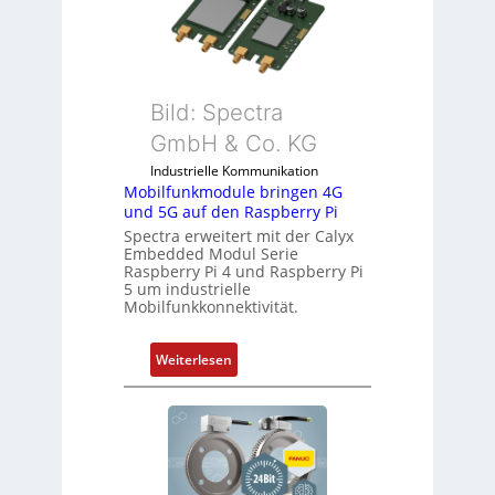
o
t
l
S
l
p
-
e
I
Bild: Spectra
z
n
i
GmbH & Co. KG
d
a
Industrielle Kommunikation
u
l
Mobilfunkmodule bringen 4G
s
m
und 5G auf den Raspberry Pi
t
e
Spectra erweitert mit der Calyx
r
m
Embedded Modul Serie
i
Raspberry Pi 4 und Raspberry Pi
b
5 um industrielle
e
r
Mobilfunkkonnektivität.
-
a
P
n
:
Weiterlesen
C
e
M
l
n
o
ä
b
s
i
s
l
t