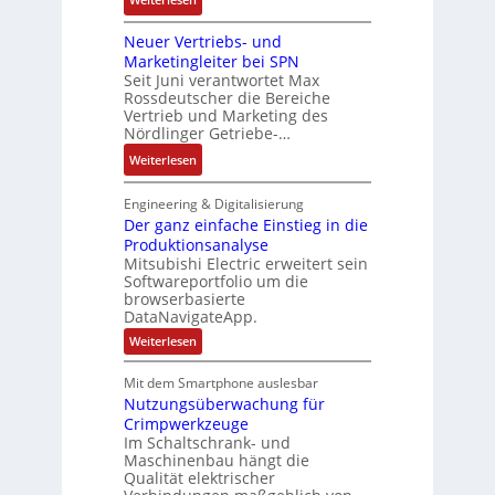
e
o
a
D
i
m
s
b
Neuer Vertriebs- und
a
o
t
i
r
Marketingleiter bei SPN
s
n
e
t
Seit Juni verantwortet Max
i
s
c
Rossdeutscher die Bereiche
i
k
a
h
Vertrieb und Marketing des
v
u
Nördlinger Getriebe-…
n
e
l
i
:
Weiterlesen
M
t
k
N
o
S
-
e
m
Engineering & Digitalisierung
y
G
u
Der ganz einfache Einstieg in die
e
s
e
Produktionsanalyse
e
n
t
s
Mitsubishi Electric erweitert sein
r
t
è
Softwareportfolio um die
c
V
a
m
browserbasierte
h
e
u
e
DataNavigateApp.
ä
r
f
s
:
Weiterlesen
f
t
n
D
:
t
r
e
a
Q
Mit dem Smartphone auslesbar
s
r
i
h
2
Nutzungsüberwachung für
g
f
e
m
a
-
Crimpwerkzeuge
ü
b
n
e
E
Im Schaltschrank- und
h
z
s
,
Maschinenbau hängt die
r
e
r
-
Qualität elektrischer
g
i
g
e
n
u