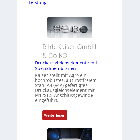
Leistung
Bild: Kaiser GmbH
& Co KG
Druckausgleichselemente mit
Spezialmembranen
Kaiser stellt mit Agro ein
hochrobustes, aus rostfreiem
Stahl A4 (V4A) gefertigtes
Druckausgleichselement mit
M12x1.5-Anschlussgewinde
eingeführt.
:
Weiterlesen
D
r
u