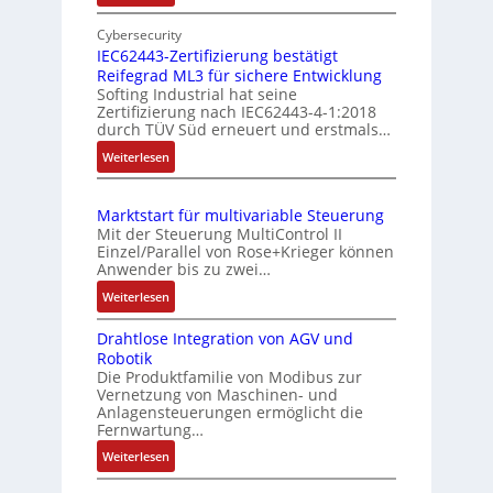
s
E
e
m
i
Cybersecurity
r
e
n
IEC62443-Zertifizierung bestätigt
k
s
Reifegrad ML3 für sichere Entwicklung
f
o
Softing Industrial hat seine
s
a
Zertifizierung nach IEC62443-4-1:2018
m
c
u
durch TÜV Süd erneuert und erstmals…
b
h
n
:
Weiterlesen
i
e
g
I
S
n
u
E
e
i
n
Marktstart für multivariable Steuerung
C
n
e
Mit der Steuerung MultiControl II
d
6
s
r
Einzel/Parallel von Rose+Krieger können
Z
2
o
Anwender bis zu zwei…
t
u
4
r
P
:
Weiterlesen
4
s
-
M
o
3
I
t
Drahtlose Integration von AGV und
a
s
-
n
a
Robotik
r
Z
i
t
n
Die Produktfamilie von Modibus zur
k
e
e
t
Vernetzung von Maschinen- und
d
t
r
g
Anlagensteuerungen ermöglicht die
i
s
s
t
Fernwartung…
r
o
ü
t
i
a
:
Weiterlesen
n
a
b
f
t
D
s
r
e
i
i