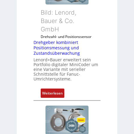
f
s
u
i
Bild: Lenord,
n
c
k
Bauer & Co.
h
m
f
GmbH
o
l
Drehzahl- und Positionssensor
d
e
Drehgeber kombiniert
u
x
Positionsmessung und
l
i
Zustandsüberwachung
e
b
Lenord+Bauer erweitert sein
b
e
Portfolio digitaler MiniCoder um
eine Variante mit serieller
r
l
Schnittstelle für Fanuc-
i
f
Umrichtersysteme.
n
ü
g
r
:
Weiterlesen
e
d
D
n
i
r
4
e
e
G
A
h
u
n
g
n
w
e
d
e