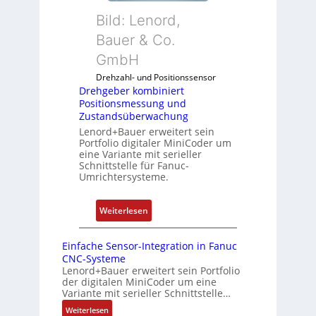
b
5
n
Bild: Lenord,
e
G
d
r
Bauer & Co.
a
u
k
u
GmbH
n
o
f
g
Drehzahl- und Positionssensor
m
d
k
Drehgeber kombiniert
b
e
o
Positionsmessung und
i
n
Zustandsüberwachung
n
n
R
Lenord+Bauer erweitert sein
f
i
Portfolio digitaler MiniCoder um
a
i
eine Variante mit serieller
e
s
g
Schnittstelle für Fanuc-
r
p
Umrichtersysteme.
u
t
b
r
P
e
i
:
Weiterlesen
o
r
e
D
s
r
r
r
i
Einfache Sensor-Integration in Fanuc
y
e
e
CNC-Systeme
t
P
n
h
Lenord+Bauer erweitert sein Portfolio
i
i
der digitalen MiniCoder um eine
g
o
Variante mit serieller Schnittstelle…
e
n
:
Weiterlesen
b