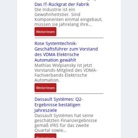
a
r
r
Das IT-Rückgrat der Fabrik
k
n
o
s
Die Industrie ist ein
t
b
r
g
s
c
Gewohnheitstier. Sind
e
ä
e
Komponenten einmal eingebaut,
h
s
f
M
müssen sie jahrelang ihre…
i
s
t
u
n
:
Weiterlesen
e
e
l
e
D
r
t
n
Rose Systemtechnik-
a
t
i
Geschäftsführer zum Vorstand
-
s
e
t
des VDMA Elektrische
u
I
L
u
Automation gewählt
n
T
a
r
Mathias Wolpiansky ist jetzt
d
-
s
n
Vorstands-Mitglied des VDMA-
A
R
e
Fachverbands Elektrische
-
n
ü
r
Automation.
K
l
c
t
i
:
Weiterlesen
a
k
r
t
R
g
g
i
Dassault Systèmes: Q2-
E
o
e
r
a
Ergebnisse bestätigen
n
s
n
a
n
Jahresziele
c
e
b
t
g
Dassault Systèmes hat seine
o
S
a
d
geschätzten Finanzergebnisse
u
d
y
u
gemäß IFRS für das zweite
e
l
e
s
Quartal sowie…
:
r
a
r
t
P
F
:
t
Weiterlesen