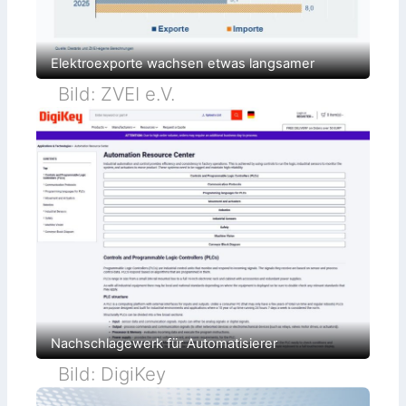
r
u
n
l
s
n
g
l
t
e
g
u
a
r
n
n
p
Elektroexporte wachsen etwas langsamer
d
d
r
o
Bild: ZVEI e.V.
S
d
e
u
k
c
t
u
i
r
v
i
t
y
Nachschlagewerk für Automatisierer
Bild: DigiKey