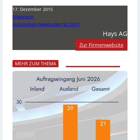
17. Dezember 2015
Allgemein
Automation NewsLetter 50 2015
Hays AG
Zur Firmenwebsite
MEHR ZUM THEMA