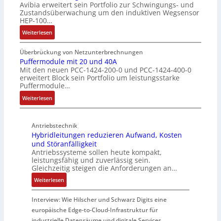
Avibia erweitert sein Portfolio zur Schwingungs- und
l
u
a
l
Zustandsüberwachung um den induktiven Wegsensor
a
n
c
t
HEP-100…
c
g
h
u
:
k
Weiterlesen
s
e
n
I
b
ü
E
g
n
e
b
Überbrückung von Netzunterbrechnungen
i
d
s
Puffermodule mit 20 und 40A
e
n
Mit den neuen PCC-1424-200-0 und PCC-1424-400-0
u
c
r
s
erweitert Block sein Portfolio um leistungsstarke
k
h
w
t
Puffermodule…
t
i
a
i
:
i
Weiterlesen
c
c
e
P
v
h
h
g
u
e
t
u
i
Antriebstechnik
f
r
u
n
n
Hybridleitungen reduzieren Aufwand, Kosten
f
W
n
g
d
und Störanfälligkeit
e
e
g
f
i
Antriebssysteme sollen heute kompakt,
r
g
f
ü
e
leistungsfähig und zuverlässig sein.
m
s
ü
r
P
Gleichzeitig steigen die Anforderungen an…
o
e
r
C
r
:
Weiterlesen
d
n
r
r
o
H
u
s
a
i
d
y
Interview: Wie Hilscher und Schwarz Digits eine
l
o
u
m
u
b
europäische Edge-to-Cloud-Infrastruktur für
e
r
e
p
k
r
m
ü
U
industrielle Datenräume und digitale Services
w
t