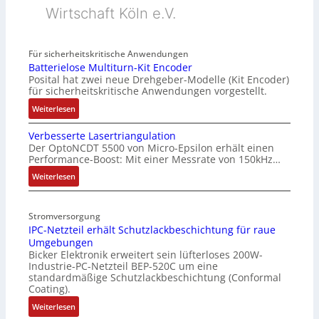
Wirtschaft Köln e.V.
Für sicherheitskritische Anwendungen
Batterielose Multiturn-Kit Encoder
Posital hat zwei neue Drehgeber-Modelle (Kit Encoder)
für sicherheitskritische Anwendungen vorgestellt.
:
Weiterlesen
B
Verbesserte Lasertriangulation
a
Der OptoNCDT 5500 von Micro-Epsilon erhält einen
t
Performance-Boost: Mit einer Messrate von 150kHz…
t
e
:
Weiterlesen
r
V
i
e
Stromversorgung
e
r
IPC-Netzteil erhält Schutzlackbeschichtung für raue
l
b
Umgebungen
o
e
Bicker Elektronik erweitert sein lüfterloses 200W-
s
s
Industrie-PC-Netzteil BEP-520C um eine
e
s
standardmäßige Schutzlackbeschichtung (Conformal
M
e
Coating).
u
r
:
Weiterlesen
l
t