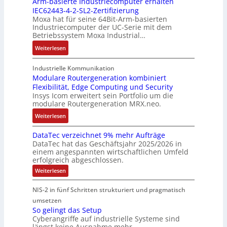
Arm-basierte Industriecomputer erhalten
l
s
b
IEC62443-4-2-SL2-Zertifizierung
w
e
i
e
e
Moxa hat für seine 64Bit-Arm-basierten
a
l
g
d
g
Industriecomputer der UC-Serie mit dem
n
l
u
e
i
Betriebssystem Moxa Industrial…
d
i
n
h
n
:
Weiterlesen
,
g
g
n
n
A
K
e
b
u
t
r
o
n
Industrielle Kommunikation
e
n
a
m
Modulare Routergeneration kombiniert
s
t
i
g
n
Flexibilität, Edge Computing und Security
-
t
e
m
e
d
Insys Icom erweitert sein Portfolio um die
b
e
F
2
n
e
modulare Routergeneration MRX.neo.
a
n
e
0
r
s
:
u
h
Weiterlesen
2
M
i
M
n
l
6
a
e
DataTec verzeichnet 9% mehr Aufträge
o
d
e
E
s
DataTec hat das Geschäftsjahr 2025/2026 in
r
d
S
r
u
c
einem angespannten wirtschaftlichen Umfeld
t
u
t
s
r
h
erfolgreich abgeschlossen.
e
l
ö
t
o
i
:
Weiterlesen
I
a
r
r
p
n
D
n
r
a
a
a
e
e
NIS-2 in fünf Schritten strukturiert und pragmatisch
t
d
e
n
t
a
a
umsetzen
u
R
f
e
n
T
So gelingt das Setup
s
o
ä
g
e
E
Cyberangriffe auf industrielle Systeme sind
c
t
u
l
i
t
längst keine Ausnahme mehr.
v