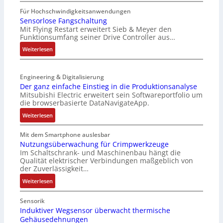
I
t
e
P
Für Hochschwindigkeitsanwendungen
i
L
C
Sensorlose Fangschaltung
t
a
Mit Flying Restart erweitert Sieb & Meyer den
-
u
s
Funktionsumfang seiner Drive Controller aus…
N
r
e
e
:
Weiterlesen
n
r
t
S
-
t
z
e
K
r
t
Engineering & Digitalisierung
n
i
i
e
Der ganz einfache Einstieg in die Produktionsanalyse
s
t
a
Mitsubishi Electric erweitert sein Softwareportfolio um
i
o
E
n
die browserbasierte DataNavigateApp.
l
r
n
g
e
:
l
Weiterlesen
c
u
r
D
o
o
l
h
e
s
Mit dem Smartphone auslesbar
d
a
ä
r
e
Nutzungsüberwachung für Crimpwerkzeuge
e
t
l
Im Schaltschrank- und Maschinenbau hängt die
g
F
r
i
Qualität elektrischer Verbindungen maßgeblich von
t
a
a
o
der Zuverlässigkeit…
S
n
n
n
c
:
z
Weiterlesen
g
h
N
e
s
u
u
i
c
Sensorik
t
t
n
Induktiver Wegsensor überwacht thermische
h
z
Gehäusedehnungen
z
f
a