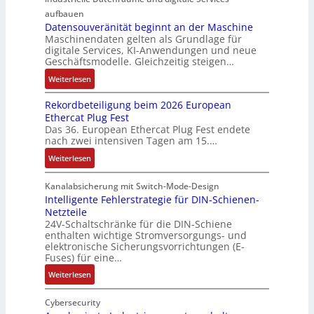
i
i
b
m
e
i
aufbauen
d
t
e
g
Datensouveränität beginnt an der Maschine
r
o
l
2
Maschinendaten gelten als Grundlage für
r
e
k
n
e
digitale Services, KI-Anwendungen und neue
0
w
b
z
s
Geschäftsmodelle. Gleichzeitig steigen…
i
u
a
u
e
a
t
n
c
:
n
Weiterlesen
u
n
u
d
h
D
g
g
a
n
Rekordbeteiligung beim 2026 European
4
t
a
e
e
l
g
Ethercat Plug Fest
0
t
t
n
y
e
Das 36. European Ethercat Plug Fest endete
A
h
e
s
nach zwei intensiven Tagen am 15.…
n
e
n
e
r
:
r
s
Weiterlesen
e
R
m
o
d
e
i
u
Kanalabsicherung mit Switch-Mode-Design
u
k
s
v
Intelligente Fehlerstrategie für DIN-Schienen-
z
Netzteile
o
c
e
i
24V-Schaltschränke für die DIN-Schiene
r
h
r
enthalten wichtige Stromversorgungs- und
e
d
e
ä
elektronische Sicherungsvorrichtungen (E-
r
b
G
n
Fuses) für eine…
e
e
e
i
n
:
Weiterlesen
t
h
t
A
I
e
ä
ä
u
n
Cybersecurity
i
u
t
f
t