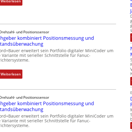
:
Weiterlesen
e
u
M
m
s
o
i
t
b
t
r
i
S
i
l
Drehzahl- und Positionssensor
p
e
hgeber kombiniert Positionsmessung und
f
e
-
standsüberwachung
u
z
P
n
ord+Bauer erweitert sein Portfolio digitaler MiniCoder um
i
C
 Variante mit serieller Schnittstelle für Fanuc-
k
a
ichtersysteme.
l
m
l
ä
o
m
s
:
Weiterlesen
d
e
s
D
u
m
t
r
l
b
s
e
E
e
r
i
Drehzahl- und Positionssensor
h
b
a
hgeber kombiniert Positionsmessung und
c
g
r
n
standsüberwachung
h
e
i
e
f
ord+Bauer erweitert sein Portfolio digitaler MiniCoder um
b
n
n
 Variante mit serieller Schnittstelle für Fanuc-
l
e
g
ichtersysteme.
e
r
e