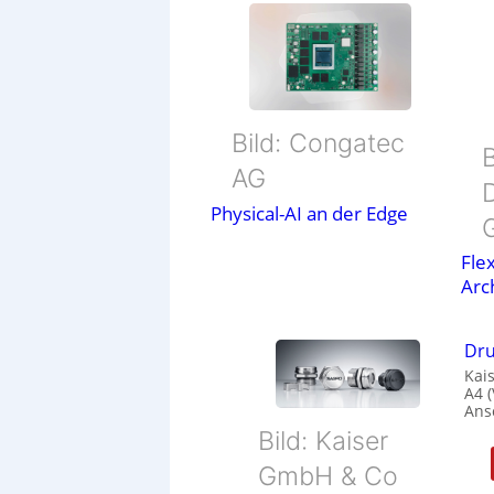
Bild: Congatec
B
AG
Physical-AI an der Edge
Flex
Arc
Dru
Kais
A4 
Ans
Bild: Kaiser
GmbH & Co