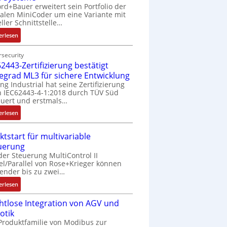
rd+Bauer erweitert sein Portfolio der
talen MiniCoder um eine Variante mit
eller Schnittstelle…
:
erlesen
E
i
security
2443-Zertifizierung bestätigt
n
f
fegrad ML3 für sichere Entwicklung
a
ing Industrial hat seine Zertifizierung
 IEC62443-4-1:2018 durch TÜV Süd
c
uert und erstmals…
h
e
:
erlesen
S
I
e
E
ktstart für multivariable
n
C
uerung
s
6
der Steuerung MultiControl II
o
2
el/Parallel von Rose+Krieger können
r
4
ender bis zu zwei…
-
4
:
erlesen
I
3
M
n
-
htlose Integration von AGV und
a
t
Z
otik
r
e
e
Produktfamilie von Modibus zur
k