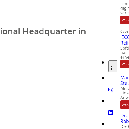
Leno
digi
seri
Weit
ional Headquarter in
Cyber
IEC6
Rei
Soft
nach
erne
Weit
Mar
Ste
Mit 
Einz
Anw
Weit
Dra
Rob
Die 