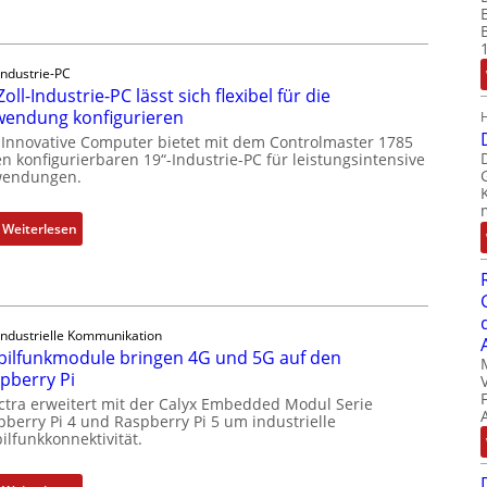
r
u
c
Industrie-PC
k
Zoll-Industrie-PC lässt sich flexibel für die
a
endung konfigurieren
u
 Innovative Computer bietet mit dem Controlmaster 1785
s
n konfigurierbaren 19“-Industrie-PC für leistungsintensive
g
endungen.
l
e
:
Weiterlesen
i
1
c
9
h
-
s
Z
e
Industrielle Kommunikation
o
ilfunkmodule bringen 4G und 5G auf den
l
l
pberry Pi
e
l
ctra erweitert mit der Calyx Embedded Modul Serie
m
-
pberry Pi 4 und Raspberry Pi 5 um industrielle
e
I
ilfunkkonnektivität.
n
n
t
d