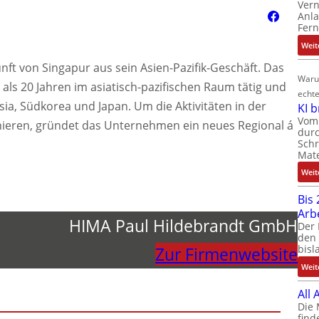
Ver
Anla
Fer
Weit
nft von Singapur aus sein Asien-Pazifik-Geschäft. Das
Waru
als 20 Jahren im asiatisch-pazifischen Raum tätig und
echte
ysia, Südkorea und Japan. Um die Aktivitäten in der
KI 
Vom 
inieren, gründet das Unternehmen ein neues Regional á
durc
Schr
Mate
Weit
Bis 
Arb
HIMA Paul Hildebrandt GmbH
Der 
den 
bisl
Zur Firmenwebsite
Weit
All
Die 
find