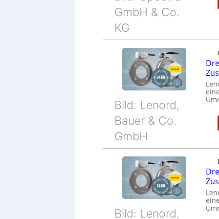
GmbH & Co.
KG
Dre
Zu
Len
eine
Umr
Bild: Lenord,
Bauer & Co.
GmbH
Dre
Zu
Len
eine
Umr
Bild: Lenord,