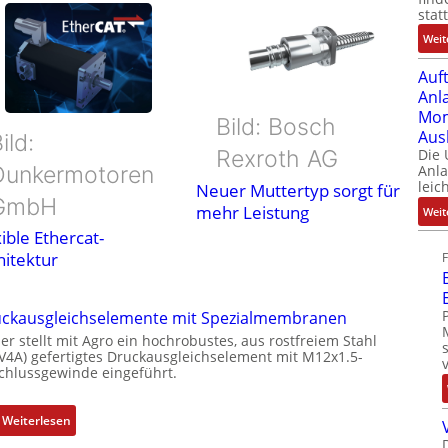
stat
Weit
Auf
Anl
Mom
Bild: Bosch
Aus
ild:
Die
Rexroth AG
Dunkermotoren
Anl
leic
Neuer Muttertyp sorgt für
GmbH
mehr Leistung
Weit
ible Ethercat-
hitektur
ckausgleichselemente mit Spezialmembranen
er stellt mit Agro ein hochrobustes, aus rostfreiem Stahl
(V4A) gefertigtes Druckausgleichselement mit M12x1.5-
chlussgewinde eingeführt.
:
Weiterlesen
D