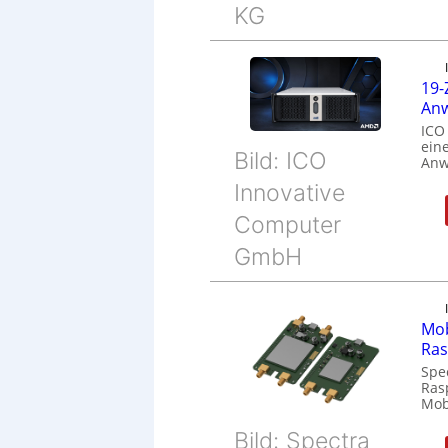
KG
19-
Anw
ICO
eine
Bild: ICO
Anw
Innovative
Computer
GmbH
Mob
Ras
Spe
Ras
Mob
Bild: Spectra