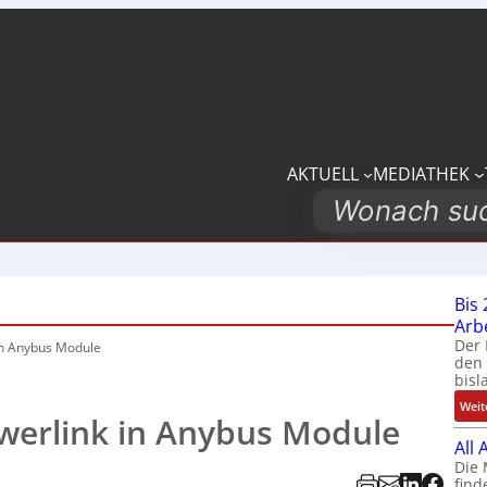
AKTUELL
MEDIATHEK
Search
Bis 
Arb
Der 
in Anybus Module
den 
bisl
Weit
werlink in Anybus Module
All
Die 
find