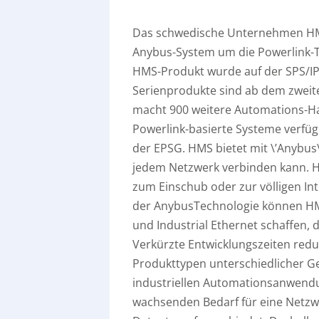
Das schwedische Unternehmen HMS 
Anybus-System um die Powerlink-Te
HMS-Produkt wurde auf der SPS/I
Serienprodukte sind ab dem zweite
macht 900 weitere Automations-Ha
Powerlink-basierte Systeme verfüg
der EPSG. HMS bietet mit \’Anybus\
jedem Netzwerk verbinden kann. H
zum Einschub oder zur völligen In
der AnybusTechnologie können HMS
und Industrial Ethernet schaffen, 
Verkürzte Entwicklungszeiten redu
Produkttypen unterschiedlicher Ge
industriellen Automationsanwendu
wachsenden Bedarf für eine Netzwe