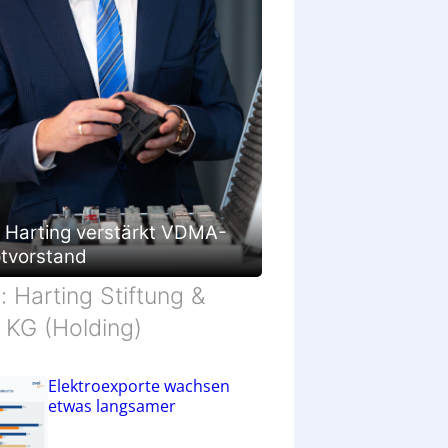
p Harting verstärkt VDMA-
tvorstand
d: Harting Stiftung &
 KG (Holding)
Elektroexporte wachsen
etwas langsamer