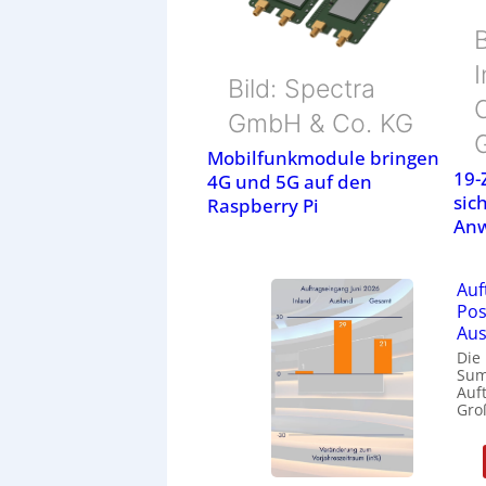
B
Bild: Spectra
GmbH & Co. KG
Mobilfunkmodule bringen
19-
4G und 5G auf den
sich
Raspberry Pi
Anw
Auf
Pos
Aus
Die
Sum
Auf
Gro