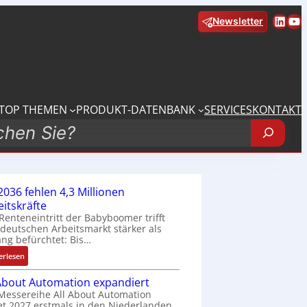
Linke
Yo
Newsletter
TOP THEMEN
PRODUKT-DATENBANK
SERVICES
KONTAKT
2036 fehlen 4,3 Millionen
eitskräfte
Renteneintritt der Babyboomer trifft
deutschen Arbeitsmarkt stärker als
ang befürchtet: Bis…
:
erlesen
B
 About Automation expandiert
i
Messereihe All About Automation
s
et 2027 erstmals in den Niederlanden