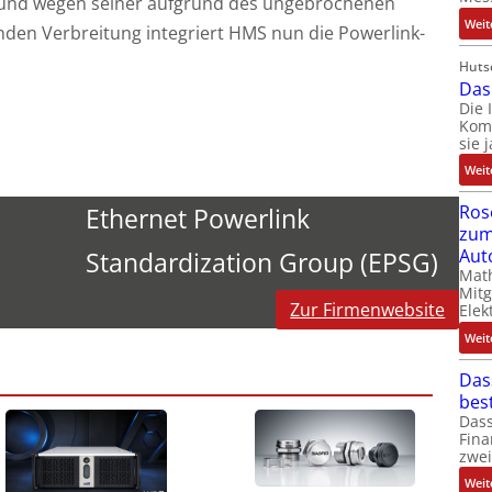
b und wegen seiner aufgrund des ungebrochenen
Weit
en Verbreitung integriert HMS nun die Powerlink-
Huts
Das
Die 
Kom
sie 
Weit
Ros
Ethernet Powerlink
zum
Aut
Standardization Group (EPSG)
Math
Mit
Zur Firmenwebsite
Elek
Weit
Das
bes
Dass
Fina
zwei
Weit