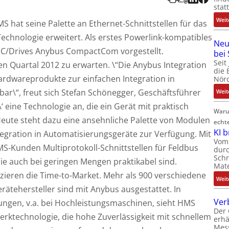
stat
Weit
hat seine Palette an Ethernet-Schnittstellen für das
chnologie erweitert. Als erstes Powerlink-kompatibles
Neu
PC/Drives Anybus CompactCom vorgestellt.
bei
Seit
n Quartal 2012 zu erwarten. \“Die Anybus Integration
die 
rdwareprodukte zur einfachen Integration in
Nörd
bar\“, freut sich Stefan Schönegger, Geschäftsführer
Weit
‘ eine Technologie an, die ein Gerät mit praktisch
Waru
eute steht dazu eine ansehnliche Palette von Modulen
echt
KI 
tegration in Automatisierungsgeräte zur Verfügung. Mit
Vom 
-Kunden Multiprotokoll-Schnittstellen für Feldbus
durc
Schr
die auch bei geringen Mengen praktikabel sind.
Mate
zieren die Time-to-Market. Mehr als 900 verschiedene
Weit
rätehersteller sind mit Anybus ausgestattet. In
Ver
ngen, v.a. bei Hochleistungsmaschinen, sieht HMS
Der 
rktechnologie, die hohe Zuverlässigkeit mit schnellem
erhä
Mes