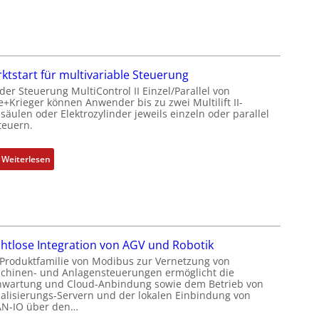
u
f
t
r
a
ktstart für multivariable Steuerung
g
der Steuerung MultiControl II Einzel/Parallel von
e+Krieger können Anwender bis zu zwei Multilift II-
s
äulen oder Elektrozylinder jeweils einzeln oder parallel
e
teuern.
i
n
:
Weiterlesen
g
M
a
a
n
r
g
k
i
t
m
htlose Integration von AGV und Robotik
s
M
 Produktfamilie von Modibus zur Vernetzung von
t
a
chinen- und Anlagensteuerungen ermöglicht die
a
s
nwartung und Cloud-Anbindung sowie dem Betrieb von
r
ualisierungs-Servern und der lokalen Einbindung von
c
N-IO über den…
t
h