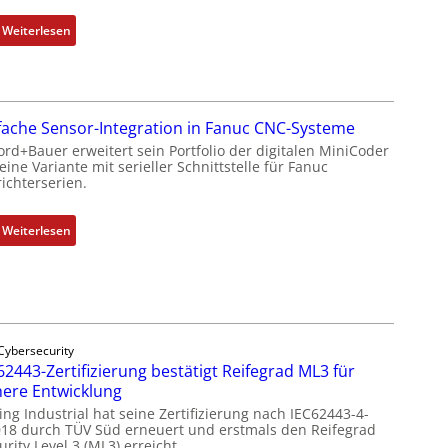
f
i
ü
:
Weiterlesen
n
r
D
e
m
r
n
u
a
-
l
h
u
fache Sensor-Integration in Fanuc CNC-Systeme
t
t
n
ord+Bauer erweitert sein Portfolio der digitalen MiniCoder
i
l
d
ine Variante mit serieller Schnittstelle für Fanuc
v
o
A
ichterserien.
a
s
n
r
e
l
:
Weiterlesen
i
I
a
E
a
n
g
i
b
t
e
n
l
e
n
f
e
g
b
a
S
r
a
Cybersecurity
c
t
a
u
62443-Zertifizierung bestätigt Reifegrad ML3 für
h
e
t
here Entwicklung
:
e
u
i
P
ing Industrial hat seine Zertifizierung nach IEC62443-4-
S
e
o
018 durch TÜV Süd erneuert und erstmals den Reifegrad
o
e
rity Level 3 (ML3) erreicht.
r