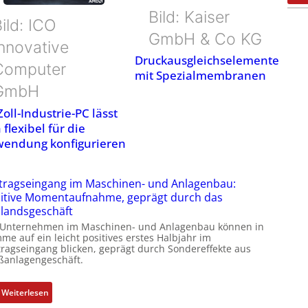
Bild: Kaiser
ild: ICO
GmbH & Co KG
Innovative
Druckausgleichselemente
Computer
mit Spezialmembranen
GmbH
Zoll-Industrie-PC lässt
 flexibel für die
endung konfigurieren
tragseingang im Maschinen- und Anlagenbau:
itive Momentaufnahme, geprägt durch das
landsgeschäft
 Unternehmen im Maschinen- und Anlagenbau können in
me auf ein leicht positives erstes Halbjahr im
tragseingang blicken, geprägt durch Sondereffekte aus
ßanlagengeschäft.
:
Weiterlesen
A