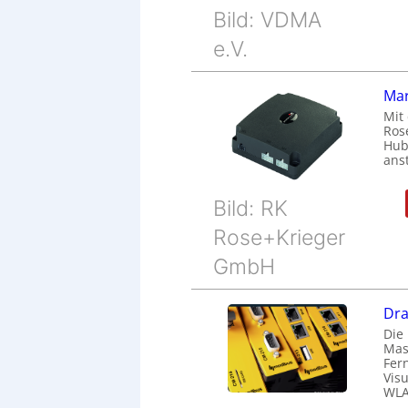
Bild: VDMA
e.V.
Mar
Mit 
Ros
Hubs
ans
Bild: RK
Rose+Krieger
GmbH
Dra
Die
Mas
Fer
Vis
WLA