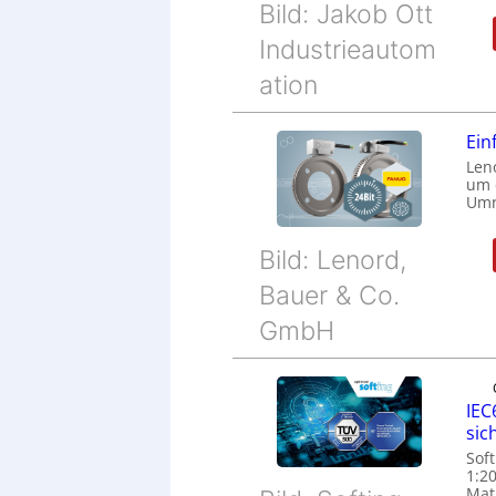
Bild: Jakob Ott
Industrieautom
ation
Ein
Len
um e
Umr
Bild: Lenord,
Bauer & Co.
GmbH
IEC
sic
Soft
1:2
Matu