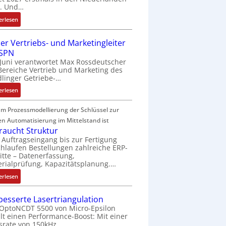
2
t. Und…
0
:
erlesen
3
A
6
l
f
er Vertriebs- und Marketingleiter
l
e
 SPN
A
h
 Juni verantwortet Max Rossdeutscher
b
l
Bereiche Vertrieb und Marketing des
o
linger Getriebe-…
e
u
n
:
erlesen
t
4
N
A
,
e
m Prozessmodellierung der Schlüssel zur
u
3
u
en Automatisierung im Mittelstand ist
t
M
e
braucht Struktur
o
i
r
Auftragseingang bis zur Fertigung
m
l
hlaufen Bestellungen zahlreiche ERP-
V
a
l
itte – Datenerfassung,
e
t
rialprüfung, Kapazitätsplanung.…
i
r
i
o
:
t
erlesen
o
n
K
r
n
e
I
i
besserte Lasertriangulation
e
n
b
e
OptoNCDT 5500 von Micro-Epsilon
x
A
r
b
lt einen Performance-Boost: Mit einer
p
r
srate von 150kHz…
a
s