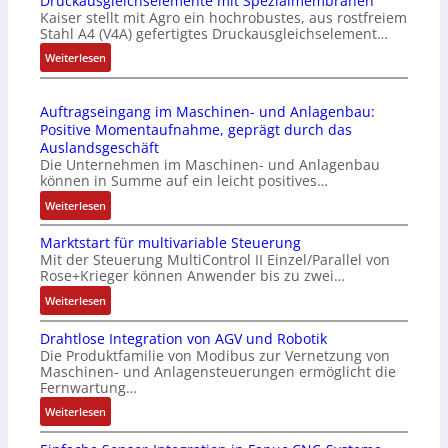
Druckausgleichselemente mit Spezialmembranen
-
o
Kaiser stellt mit Agro ein hochrobustes, aus rostfreiem
C
P
d
Stahl A4 (V4A) gefertigtes Druckausgleichselement…
6
C
u
2
:
Weiterlesen
l
l
4
D
ä
e
4
r
s
b
Auftragseingang im Maschinen- und Anlagenbau:
3
u
s
r
Positive Momentaufnahme, geprägt durch das
-
c
t
i
Auslandsgeschäft
Z
k
s
n
Die Unternehmen im Maschinen- und Anlagenbau
e
a
i
g
können in Summe auf ein leicht positives…
r
u
c
e
:
Weiterlesen
t
s
h
n
A
i
g
f
4
Marktstart für multivariable Steuerung
u
f
l
l
G
Mit der Steuerung MultiControl II Einzel/Parallel von
f
i
e
e
u
Rose+Krieger können Anwender bis zu zwei…
t
z
i
x
n
r
:
Weiterlesen
i
c
i
d
a
M
e
h
b
5
Drahtlose Integration von AGV und Robotik
g
a
r
s
e
G
Die Produktfamilie von Modibus zur Vernetzung von
s
r
u
e
l
a
Maschinen- und Anlagensteuerungen ermöglicht die
e
k
n
l
f
u
Fernwartung…
i
t
g
e
ü
f
:
Weiterlesen
n
s
b
m
r
d
D
g
t
e
e
d
e