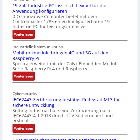
19-Zoll-Industrie-PC lässt sich flexibel für die
Anwendung konfigurieren
ICO Innovative Computer bietet mit dem
Controlmaster 1785 einen konfigurierbaren 19“-
Industrie-PC für leistungsintensive…
:
Weiterlesen
1
9
Industrielle Kommunikation
-
Mobilfunkmodule bringen 4G und 5G auf den
Raspberry Pi
Z
Spectra erweitert mit der Calyx Embedded Modul
o
Serie Raspberry Pi 4 und Raspberry…
l
l
:
Weiterlesen
-
M
I
o
n
Cybersecurity
b
IEC62443-Zertifizierung bestätigt Reifegrad ML3 für
d
i
sichere Entwicklung
u
l
Softing Industrial hat seine Zertifizierung nach
s
f
IEC62443-4-1:2018 durch TÜV Süd erneuert und
t
u
erstmals…
r
n
:
Weiterlesen
i
k
I
e
m
E