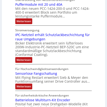
a
k
s
u
e
f
l
Puffermodule mit 20 und 40A
k
h
e
s
m
Mit den neuen PCC-1424-200-0 und PCC-1424-
e
A
t
m
t
e
V
400-0 erweitert Block sein Portfolio um
h
b
u
e
i
b
o
leistungsstarke Puffermodule…
l
o
r
,
n
e
r
:
Weiterlesen
e
u
g
g
s
s
P
n
t
e
l
u
t
t
Stromversorgung
4
A
f
p
e
ä
a
IPC-Netzteil erhält Schutzlackbeschichtung für
f
,
u
r
i
t
e
n
raue Umgebungen
3
t
ä
t
r
i
d
Bicker Elektronik erweitert sein lüfterloses
m
M
o
g
e
g
200W-Industrie-PC-Netzteil BEP-520C um eine
d
o
i
m
t
r
standardmäßige Schutzlackbeschichtung
e
d
e
l
a
(Conformal Coating).
u
d
b
n
s
l
l
t
u
e
:
J
Weiterlesen
V
e
i
i
I
r
i
a
m
D
P
o
o
i
c
S
Für Hochschwindigkeitsanwendungen
h
C
M
t
n
n
h
P
Sensorlose Fangschaltung
-
r
A
2
e
N
e
Mit Flying Restart erweitert Sieb & Meyer den
d
N
0
e
E
e
Funktionsumfang seiner Drive Controller aus…
n
x
u
a
s
t
l
n
A
p
:
s
z
Weiterlesen
z
e
d
S
t
r
a
A
4
i
k
e
e
b
n
0
Für sicherheitskritische Anwendungen
u
e
n
i
t
A
e
d
Batterielose Multiturn-Kit Encoder
s
l
s
l
r
o
e
i
Posital hat zwei neue Drehgeber-Modelle (Kit
i
l
e
i
r
r