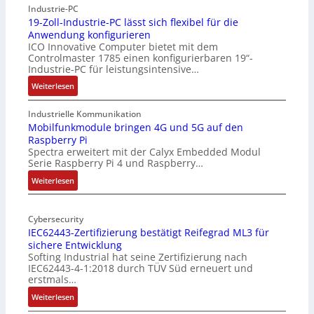
Industrie-PC
19-Zoll-Industrie-PC lässt sich flexibel für die
Anwendung konfigurieren
ICO Innovative Computer bietet mit dem
Controlmaster 1785 einen konfigurierbaren 19“-
Industrie-PC für leistungsintensive…
:
Weiterlesen
1
9
Industrielle Kommunikation
-
Mobilfunkmodule bringen 4G und 5G auf den
Raspberry Pi
Z
Spectra erweitert mit der Calyx Embedded Modul
o
Serie Raspberry Pi 4 und Raspberry…
l
l
:
Weiterlesen
-
M
I
o
n
Cybersecurity
b
IEC62443-Zertifizierung bestätigt Reifegrad ML3 für
d
i
sichere Entwicklung
u
l
Softing Industrial hat seine Zertifizierung nach
s
f
IEC62443-4-1:2018 durch TÜV Süd erneuert und
t
u
erstmals…
r
n
:
Weiterlesen
i
k
I
e
m