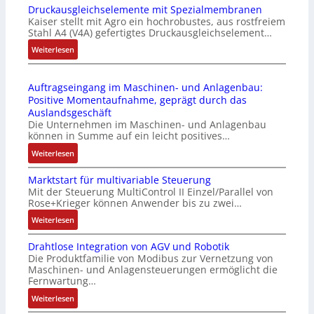
Druckausgleichselemente mit Spezialmembranen
E
-
o
Kaiser stellt mit Agro ein hochrobustes, aus rostfreiem
C
P
d
Stahl A4 (V4A) gefertigtes Druckausgleichselement…
6
C
u
2
:
Weiterlesen
l
l
4
D
ä
e
4
r
s
b
Auftragseingang im Maschinen- und Anlagenbau:
3
u
s
r
Positive Momentaufnahme, geprägt durch das
-
c
t
i
Auslandsgeschäft
Z
k
s
n
Die Unternehmen im Maschinen- und Anlagenbau
e
a
i
g
können in Summe auf ein leicht positives…
r
u
c
e
:
Weiterlesen
t
s
h
n
A
i
g
f
4
Marktstart für multivariable Steuerung
u
f
l
l
G
Mit der Steuerung MultiControl II Einzel/Parallel von
f
i
e
e
u
Rose+Krieger können Anwender bis zu zwei…
t
z
i
x
n
r
:
Weiterlesen
i
c
i
d
a
M
e
h
b
5
Drahtlose Integration von AGV und Robotik
g
a
r
s
e
G
Die Produktfamilie von Modibus zur Vernetzung von
s
r
u
e
l
a
Maschinen- und Anlagensteuerungen ermöglicht die
e
k
n
l
f
u
Fernwartung…
i
t
g
e
ü
f
:
Weiterlesen
n
s
b
m
r
d
D
g
t