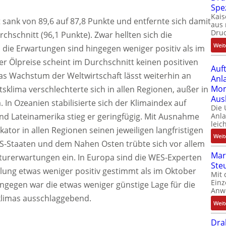
Spe
Kais
t sank von 89,6 auf 87,8 Punkte und entfernte sich damit
aus 
Dru
chschnitt (96,1 Punkte). Zwar hellten sich die
Weit
 die Erwartungen sind hingegen weniger positiv als im
er Ölpreise scheint im Durchschnitt keinen positiven
Auf
Das Wachstum der Weltwirtschaft lässt weiterhin an
Anl
Mom
klima verschlechterte sich in allen Regionen, außer in
Aus
 In Ozeanien stabilisierte sich der Klimaindex auf
Die
und Lateinamerika stieg er geringfügig. Mit Ausnahme
Anl
leic
ator in allen Regionen seinen jeweiligen langfristigen
Weit
US-Staaten und dem Nahen Osten trübte sich vor allem
Mar
turerwartungen ein. In Europa sind die WES-Experten
Ste
ung etwas weniger positiv gestimmt als im Oktober
Mit 
Einz
ingegen war die etwas weniger günstige Lage für die
Anw
klimas ausschlaggebend.
Weit
Dra