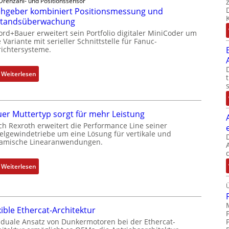
Drehzahl- und Positionssensor
h
hgeber kombiniert Positionsmessung und
g
standsüberwachung
e
ord+Bauer erweitert sein Portfolio digitaler MiniCoder um
b
 Variante mit serieller Schnittstelle für Fanuc-
e
ichtersysteme.
r
k
:
Weiterlesen
o
D
m
r
b
e
i
er Muttertyp sorgt für mehr Leistung
h
n
ch Rexroth erweitert die Performance Line seiner
g
i
elgewindetriebe um eine Lösung für vertikale und
e
amische Linearanwendungen.
e
b
r
e
t
:
Weiterlesen
r
P
N
k
o
e
o
s
u
m
i
xible Ethercat-Architektur
e
b
t
r
 duale Ansatz von Dunkermotoren bei der Ethercat-
i
i