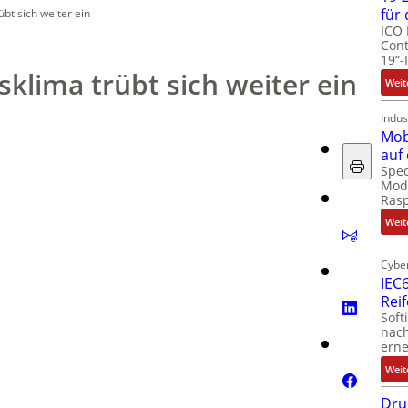
für
übt sich weiter ein
ICO 
Cont
19“-
sklima trübt sich weiter ein
Weit
Indus
Mob
auf
Spec
Modu
Ras
Weit
Cyber
IEC6
Rei
Soft
nach
erne
Weit
Dru