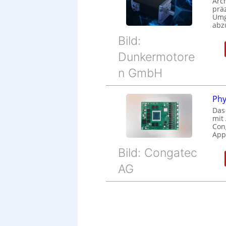
Arc
prä
Umg
abz
Bild:
Dunkermotore
n GmbH
Phy
Das
mit
Cong
Appl
Bild: Congatec
AG