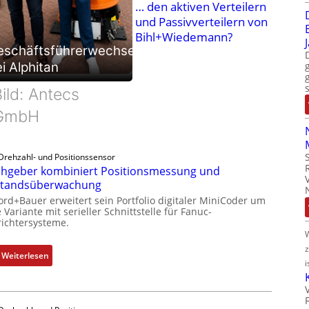
… den aktiven Verteilern
und Passivverteilern von
Bihl+Wiedemann?
eschäftsführerwechsel
i Alphitan
ild: Antecs
GmbH
Drehzahl- und Positionssensor
hgeber kombiniert Positionsmessung und
standsüberwachung
ord+Bauer erweitert sein Portfolio digitaler MiniCoder um
 Variante mit serieller Schnittstelle für Fanuc-
ichtersysteme.
:
Weiterlesen
i
D
r
e