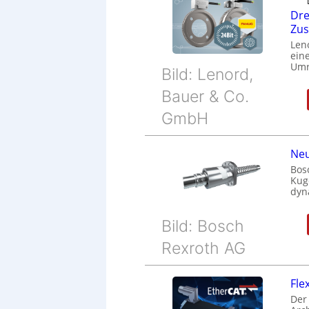
Dre
Zu
Len
eine
Umr
Bild: Lenord,
Bauer & Co.
GmbH
Neu
Bos
Kug
dyn
Bild: Bosch
Rexroth AG
Fle
Der