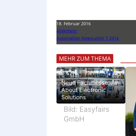
18. Februar 2016
Allgemein
Automation NewsLetter 7 2016
MEHR ZUM THEMA
Neue Fachmesse: All
About Electronic
Solutions
Bild: Easyfairs
GmbH