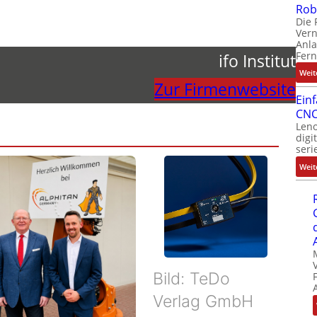
Rob
Die 
Ver
Anla
Fer
ifo Institut
Weit
Zur Firmenwebsite
Ein
CNC
Leno
digi
seri
Weit
Bild: TeDo
Verlag GmbH