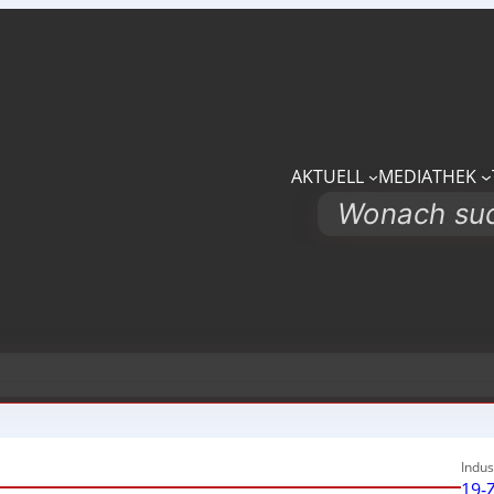
AKTUELL
MEDIATHEK
Search
Indus
19-Z