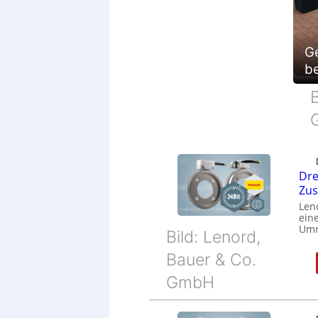
G
be
B
Dre
Zu
Len
eine
Umr
Bild: Lenord,
Bauer & Co.
GmbH