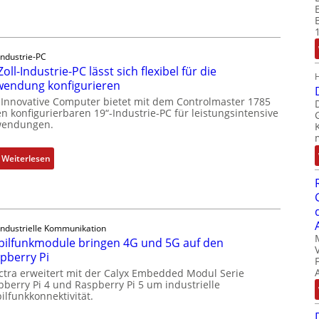
D
r
u
c
Industrie-PC
k
Zoll-Industrie-PC lässt sich flexibel für die
a
endung konfigurieren
u
 Innovative Computer bietet mit dem Controlmaster 1785
s
n konfigurierbaren 19“-Industrie-PC für leistungsintensive
g
endungen.
l
e
:
Weiterlesen
i
1
c
9
h
-
s
Z
e
Industrielle Kommunikation
o
ilfunkmodule bringen 4G und 5G auf den
l
l
pberry Pi
e
l
ctra erweitert mit der Calyx Embedded Modul Serie
m
-
pberry Pi 4 und Raspberry Pi 5 um industrielle
e
I
ilfunkkonnektivität.
n
n
t