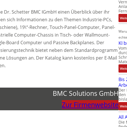
Ver
Anla
Fer
die Dr. Schetter BMC IGmbH einen Überblick über ihr
Weit
nden sich Informationen zu den Themen Industrie-PCs,
Hutschiene), 19\“-Rechner, Touch-Panel-Computer, Panel-
Waru
strielle Computer-Chassis in Tisch- oder Wallmount-
echte
gle-Board Computer und Passive Backplanes. Der
KI 
Vom 
tisierungstechnik bietet neben dem Standardprogramm
durc
Schr
ne Lösungen an. Der Katalog kann kostenlos per E-Mail
Mate
en.
Weit
Bis 
Arb
Der 
BMC Solutions GmbH
den 
bisl
Zur Firmenwebsite
Weit
All
Die 
find