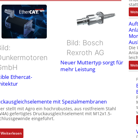
stat
Weit
Auf
Anl
Mom
Bild: Bosch
Aus
ild:
Die
Rexroth AG
Anl
Dunkermotoren
leic
Neuer Muttertyp sorgt für
Weit
GmbH
mehr Leistung
ible Ethercat-
hitektur
ckausgleichselemente mit Spezialmembranen
er stellt mit Agro ein hochrobustes, aus rostfreiem Stahl
(V4A) gefertigtes Druckausgleichselement mit M12x1.5-
chlussgewinde eingeführt.
:
Weiterlesen