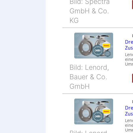
Bild: Spectra
GmbH & Co.
KG
Dre
Zu
Len
eine
Umr
Bild: Lenord,
Bauer & Co.
GmbH
Dre
Zu
Len
eine
Umr