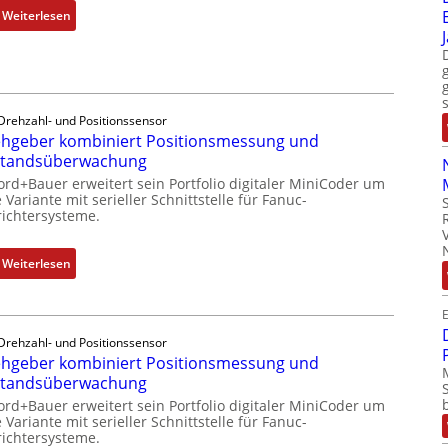
d
:
Weiterlesen
e
u
M
m
s
o
i
t
b
t
r
i
S
i
l
Drehzahl- und Positionssensor
p
e
hgeber kombiniert Positionsmessung und
f
e
-
standsüberwachung
u
z
P
n
ord+Bauer erweitert sein Portfolio digitaler MiniCoder um
i
C
 Variante mit serieller Schnittstelle für Fanuc-
k
a
ichtersysteme.
l
m
l
ä
o
m
s
:
Weiterlesen
d
e
s
D
u
m
t
r
l
b
E
s
e
e
r
i
Drehzahl- und Positionssensor
h
b
a
hgeber kombiniert Positionsmessung und
c
g
r
n
standsüberwachung
h
e
i
e
f
ord+Bauer erweitert sein Portfolio digitaler MiniCoder um
b
n
n
 Variante mit serieller Schnittstelle für Fanuc-
l
e
g
ichtersysteme.
e