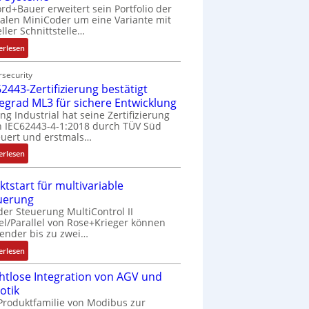
rd+Bauer erweitert sein Portfolio der
talen MiniCoder um eine Variante mit
eller Schnittstelle…
:
erlesen
E
i
security
2443-Zertifizierung bestätigt
n
f
fegrad ML3 für sichere Entwicklung
a
ing Industrial hat seine Zertifizierung
 IEC62443-4-1:2018 durch TÜV Süd
c
uert und erstmals…
h
e
:
erlesen
S
I
e
E
ktstart für multivariable
n
C
uerung
s
6
der Steuerung MultiControl II
o
2
el/Parallel von Rose+Krieger können
r
4
ender bis zu zwei…
-
4
:
erlesen
I
3
M
n
-
htlose Integration von AGV und
a
t
Z
otik
r
e
e
Produktfamilie von Modibus zur
k