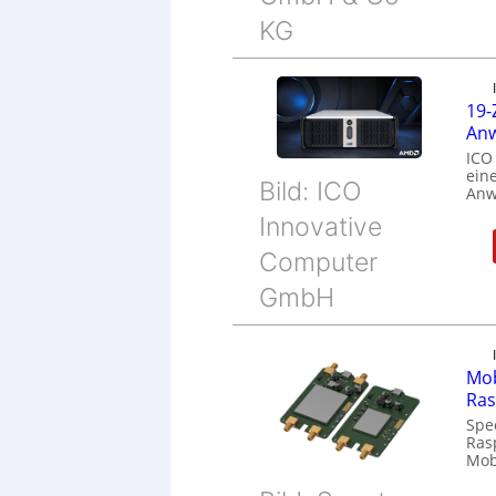
KG
19-
Anw
ICO
eine
Bild: ICO
Anw
Innovative
Computer
GmbH
Mob
Ras
Spe
Ras
Mob