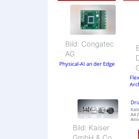
Bild: Congatec
B
AG
Physical-AI an der Edge
Flex
Arc
Dru
Kais
A4 
Ans
Bild: Kaiser
GmbH & Co