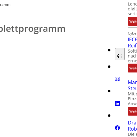
Leno
ogramm
digi
seri
Weit
mplettprogramm
Cyber
IEC6
Rei
Soft
nach
erne
Weit
Mar
Ste
Mit 
Einz
Anw
Weit
Dra
Rob
Die 