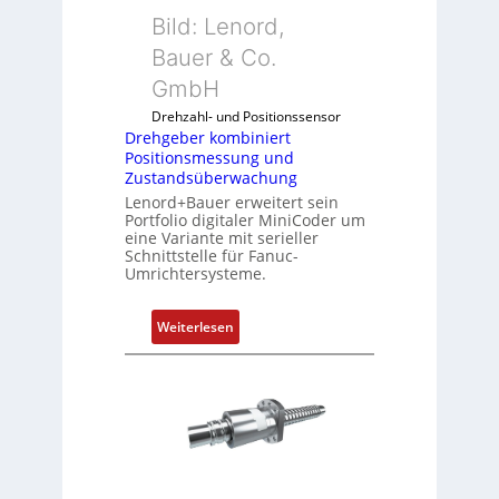
b
Bild: Lenord,
e
r
Bauer & Co.
k
GmbH
o
Drehzahl- und Positionssensor
m
Drehgeber kombiniert
b
Positionsmessung und
i
Zustandsüberwachung
n
Lenord+Bauer erweitert sein
i
Portfolio digitaler MiniCoder um
eine Variante mit serieller
e
Schnittstelle für Fanuc-
r
Umrichtersysteme.
t
P
:
Weiterlesen
o
D
s
r
i
e
t
h
i
g
o
e
n
b
s