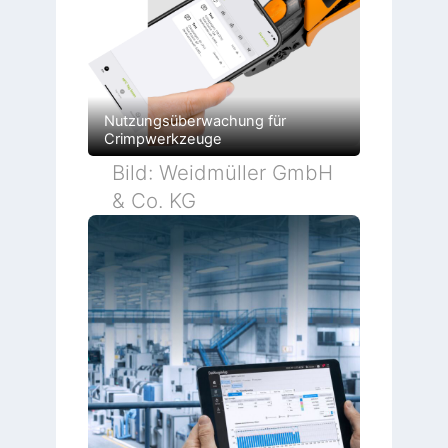
Nutzungsüberwachung für
Crimpwerkzeuge
Bild: Weidmüller GmbH
& Co. KG