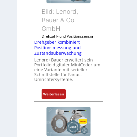
Bild: Lenord,
Bauer & Co.
GmbH
Drehzahl- und Positionssensor
Drehgeber kombiniert
Positionsmessung und
Zustandsüberwachung
Lenord+Bauer erweitert sein
Portfolio digitaler MiniCoder um
eine Variante mit serieller
Schnittstelle für Fanuc-
Umrichtersysteme.
:
Weiterlesen
D
r
e
h
g
e