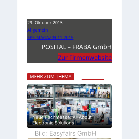
29. Oktober 2015
Allgemein
SPS-MAGAZIN 11 2015
POSITAL – FRABA GmbH
Zur Firmenwebsite
MEHR ZUM THEMA
Neue Fachmesse: All About
Electronic Solutions
Bild: Easyfairs GmbH