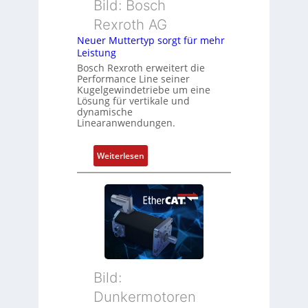
Bild: Bosch
e
m
Rexroth AG
r
e
k
Neuer Muttertyp sorgt für mehr
s
Leistung
o
s
m
Bosch Rexroth erweitert die
u
Performance Line seiner
b
n
Kugelgewindetriebe um eine
i
g
Lösung für vertikale und
n
dynamische
u
Linearanwendungen.
i
n
e
d
r
:
Weiterlesen
Z
t
N
u
P
e
s
o
u
t
s
e
a
i
r
n
t
M
d
i
u
s
o
t
ü
Bild:
n
t
b
Dunkermotoren
s
e
e