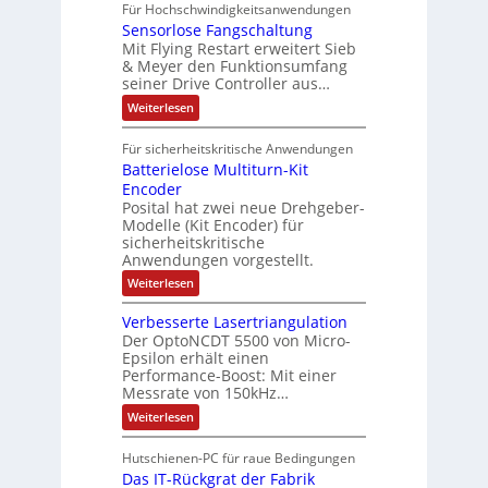
A
f
Für Hochschwindigkeitsanwendungen
a
u
C
b
u
n
t
Sensorlose Fangschaltung
-
n
e
d
t
N
Mit Flying Restart erweitert Sieb
d
i
4
e
o
& Meyer den Funktionsumfang
0
i
t
t
seiner Drive Controller aus…
m
A
z
e
s
t
a
:
Weiterlesen
r
k
e
S
t
i
t
e
r
i
Für sicherheitskritische Anwendungen
l
n
ä
e
Batterielose Multiturn-Kit
o
s
f
r
o
Encoder
n
h
r
t
Posital hat zwei neue Drehgeber-
g
ä
l
e
Modelle (Kit Encoder) für
l
o
e
sicherheitskritische
t
s
w
S
Anwendungen vorgestellt.
e
ä
c
F
:
Weiterlesen
h
a
h
B
u
n
l
a
t
g
Verbesserte Lasertriangulation
t
t
z
s
Der OptoNCDT 5500 von Micro-
t
l
c
Epsilon erhält einen
e
a
h
Performance-Boost: Mit einer
r
c
a
i
Messrate von 150kHz…
k
l
e
b
t
:
Weiterlesen
l
e
u
V
o
s
n
e
s
c
Hutschienen-PC für raue Bedingungen
g
r
e
h
Das IT-Rückgrat der Fabrik
b
M
i