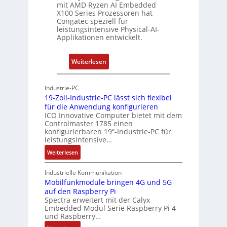
u
mit AMD Ryzen AI Embedded
e
w
n
X100 Series Prozessoren hat
r
Congatec speziell für
a
g
leistungsintensive Physical-AI-
c
c
Applikationen entwickelt.
a
h
t
u
:
Weiterlesen
-
n
P
A
g
h
r
Industrie-PC
y
c
19-Zoll-Industrie-PC lässt sich flexibel
s
h
für die Anwendung konfigurieren
i
ICO Innovative Computer bietet mit dem
i
Controlmaster 1785 einen
c
t
konfigurierbaren 19“-Industrie-PC für
a
e
leistungsintensive…
l
k
:
Weiterlesen
-
t
1
A
u
9
Industrielle Kommunikation
I
r
-
Mobilfunkmodule bringen 4G und 5G
a
auf den Raspberry Pi
Z
Spectra erweitert mit der Calyx
n
o
Embedded Modul Serie Raspberry Pi 4
l
d
und Raspberry…
l
e