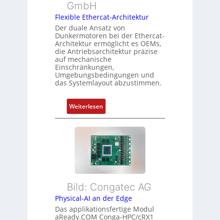
m
GmbH
r
r
e
t
Flexible Ethercat-Architektur
w
s
y
a
Der duale Ansatz von
s
Dunkermotoren bei der Ethercat-
p
c
Architektur ermöglicht es OEMs,
u
s
h
die Antriebsarchitektur präzise
n
o
u
auf mechanische
g
r
Einschränkungen,
n
Umgebungsbedingungen und
u
g
g
das Systemlayout abzustimmen.
n
t
d
f
:
Z
Weiterlesen
ü
F
u
r
l
s
m
e
t
e
x
a
h
i
n
r
b
d
L
l
s
e
Bild: Congatec AG
e
ü
i
Physical-AI an der Edge
E
b
s
Das applikationsfertige Modul
t
e
t
aReady.COM Conga-HPC/cRX1
h
r