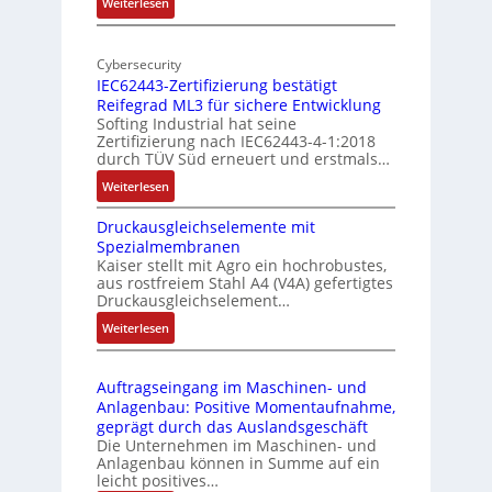
:
Weiterlesen
-
r
M
I
E
o
n
d
Cybersecurity
b
d
g
IEC62443-Zertifizierung bestätigt
i
u
e
Reifegrad ML3 für sichere Entwicklung
l
s
Softing Industrial hat seine
f
t
Zertifizierung nach IEC62443-4-1:2018
u
r
durch TÜV Süd erneuert und erstmals…
n
i
:
Weiterlesen
k
e
I
m
-
Druckausgleichselemente mit
E
o
P
Spezialmembranen
C
d
C
Kaiser stellt mit Agro ein hochrobustes,
6
u
l
aus rostfreiem Stahl A4 (V4A) gefertigtes
2
l
ä
Druckausgleichselement…
4
e
s
:
Weiterlesen
4
b
s
D
3
r
t
r
-
i
s
Auftragseingang im Maschinen- und
u
Z
n
i
Anlagenbau: Positive Momentaufnahme,
c
e
g
c
geprägt durch das Auslandsgeschäft
k
r
e
h
Die Unternehmen im Maschinen- und
a
t
Anlagenbau können in Summe auf ein
n
f
u
i
leicht positives…
4
l