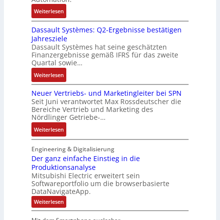
R
s
r
u
:
Weiterlesen
ü
e
n
n
R
c
r
-
d
Dassault Systèmes: Q2-Ergebnisse bestätigen
o
k
t
K
A
Jahresziele
s
g
r
i
n
Dassault Systèmes hat seine geschätzten
e
r
i
t
l
Finanzergebnisse gemäß IFRS für das zweite
S
a
a
E
Quartal sowie…
a
y
t
n
n
g
:
Weiterlesen
s
d
g
c
e
D
t
e
u
o
n
Neuer Vertriebs- und Marketingleiter bei SPN
a
e
r
l
d
b
Seit Juni verantwortet Max Rossdeutscher die
s
m
F
a
e
Bereiche Vertrieb und Marketing des
a
s
t
a
t
Nördlinger Getriebe-…
r
u
a
e
b
i
:
:
Weiterlesen
u
c
r
o
P
N
l
h
i
n
o
e
Engineering & Digitalisierung
t
n
k
s
u
Der ganz einfache Einstieg in die
S
i
i
Produktionsanalyse
e
y
k
Mitsubishi Electric erweitert sein
t
r
s
-
Softwareportfolio um die browserbasierte
i
V
t
G
DataNavigateApp.
v
e
è
e
:
Weiterlesen
e
r
m
s
D
M
t
e
e
c