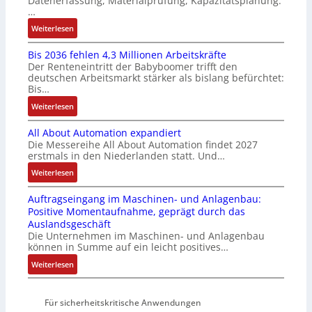
Datenerfassung, Materialprüfung, Kapazitätsplanung.
s
m
r
n
…
e
u
u
F
:
Weiterlesen
I
l
n
a
K
n
t
g
n
Bis 2036 fehlen 4,3 Millionen Arbeitskräfte
I
t
i
b
u
Der Renteneintritt der Babyboomer trifft den
b
e
v
e
c
deutschen Arbeitsmarkt stärker als bislang befürchtet:
r
g
a
Bis…
s
C
a
r
r
t
N
:
Weiterlesen
u
a
i
ä
C
B
c
t
a
t
-
All About Automation expandiert
i
h
i
b
i
S
Die Messereihe All About Automation findet 2027
s
t
o
l
g
erstmals in den Niederlanden statt. Und…
y
2
S
n
e
t
s
0
:
Weiterlesen
t
v
S
R
t
3
A
r
o
t
e
e
Auftragseingang im Maschinen- und Anlagenbau:
6
l
u
n
e
i
m
Positive Momentaufnahme, geprägt durch das
f
l
k
A
u
f
e
Auslandsgeschäft
e
A
t
G
e
e
Die Unternehmen im Maschinen- und Anlagenbau
h
b
u
V
r
können in Summe auf ein leicht positives…
g
l
o
r
u
u
r
:
Weiterlesen
e
u
n
n
a
A
n
t
d
g
d
u
4
A
R
M
Für sicherheitskritische Anwendungen
f
,
u
o