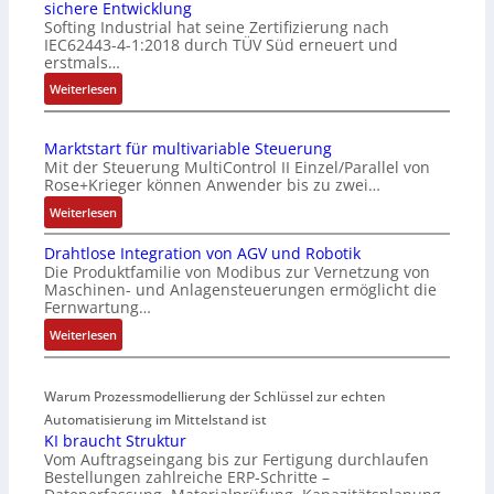
sichere Entwicklung
f
Softing Industrial hat seine Zertifizierung nach
a
IEC62443-4-1:2018 durch TÜV Süd erneuert und
c
erstmals…
h
:
Weiterlesen
e
I
S
E
e
Marktstart für multivariable Steuerung
C
n
Mit der Steuerung MultiControl II Einzel/Parallel von
6
s
Rose+Krieger können Anwender bis zu zwei…
2
o
:
Weiterlesen
4
r
M
4
-
Drahtlose Integration von AGV und Robotik
a
3
I
Die Produktfamilie von Modibus zur Vernetzung von
r
-
n
Maschinen- und Anlagensteuerungen ermöglicht die
k
Z
t
Fernwartung…
t
e
e
:
Weiterlesen
s
r
g
D
t
t
r
r
a
i
a
Warum Prozessmodellierung der Schlüssel zur echten
a
r
f
t
h
Automatisierung im Mittelstand ist
t
i
i
KI braucht Struktur
t
f
z
o
Vom Auftragseingang bis zur Fertigung durchlaufen
l
ü
i
n
Bestellungen zahlreiche ERP-Schritte –
o
r
e
i