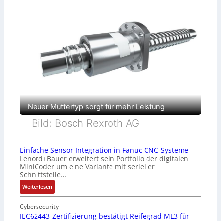
Neuer Muttertyp sorgt für mehr Leistung
Bild: Bosch Rexroth AG
Einfache Sensor-Integration in Fanuc CNC-Systeme
Lenord+Bauer erweitert sein Portfolio der digitalen
MiniCoder um eine Variante mit serieller
Schnittstelle…
:
Weiterlesen
E
i
Cybersecurity
n
IEC62443-Zertifizierung bestätigt Reifegrad ML3 für