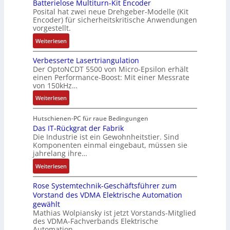
L
Batterielose Multiturn-Kit Encoder
t
3
t
b
3
Posital hat zwei neue Drehgeber-Modelle (Kit
r
M
o
o
Encoder) für sicherheitskritische Anwendungen
f
a
i
m
t
vorgestellt.
ü
g
l
a
i
r
:
Weiterlesen
s
l
t
k
s
B
e
i
i
i
Verbesserte Lasertriangulation
a
i
o
o
Der OptoNCDT 5500 von Micro-Epsilon erhält
c
t
n
n
n
einen Performance-Boost: Mit einer Messrate
h
t
g
e
e
von 150kHz…
e
e
a
n
x
:
r
Weiterlesen
r
n
A
p
V
e
i
g
r
a
e
E
Hutschienen-PC für raue Bedingungen
e
i
b
n
r
Das IT-Rückgrat der Fabrik
n
l
m
e
d
Die Industrie ist ein Gewohnheitstier. Sind
b
t
o
M
i
i
Komponenten einmal eingebaut, müssen sie
e
w
s
a
t
e
jahrelang ihre…
s
i
e
s
s
r
:
s
Weiterlesen
c
M
c
k
t
D
e
k
u
h
r
Rose Systemtechnik-Geschäftsführer zum
a
r
l
l
i
ä
Vorstand des VDMA Elektrische Automation
s
t
u
t
n
f
gewählt
I
e
n
i
e
t
Mathias Wolpiansky ist jetzt Vorstands-Mitglied
T
L
g
t
n
e
des VDMA-Fachverbands Elektrische
-
a
u
-
Automation.