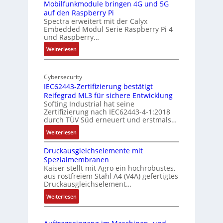
r
-
Mobilfunkmodule bringen 4G und 5G
a
auf den Raspberry Pi
Z
Spectra erweitert mit der Calyx
n
o
Embedded Modul Serie Raspberry Pi 4
l
d
und Raspberry…
l
e
:
Weiterlesen
-
r
M
I
E
o
n
d
Cybersecurity
b
d
g
IEC62443-Zertifizierung bestätigt
i
u
e
Reifegrad ML3 für sichere Entwicklung
l
s
Softing Industrial hat seine
f
t
Zertifizierung nach IEC62443-4-1:2018
u
r
durch TÜV Süd erneuert und erstmals…
n
i
:
Weiterlesen
k
e
I
m
-
Druckausgleichselemente mit
E
o
P
Spezialmembranen
C
d
C
Kaiser stellt mit Agro ein hochrobustes,
6
u
l
aus rostfreiem Stahl A4 (V4A) gefertigtes
2
l
ä
Druckausgleichselement…
4
e
s
:
Weiterlesen
4
b
s
D
3
r
t
r
-
i
s