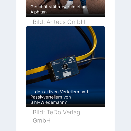
Geschäftsführerwechsel bei
Alphitan
Bild: Antecs GmbH
… den aktiven Verteilern und
Passivverteilern von
Bihl+Wiedemann?
Bild: TeDo Verlag
GmbH