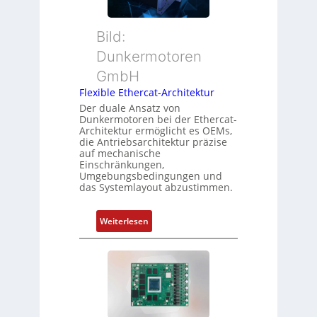
d
i
u
s
o
t
ü
Bild:
n
t
b
Dunkermotoren
s
e
e
m
GmbH
r
r
e
t
Flexible Ethercat-Architektur
w
s
y
a
Der duale Ansatz von
s
Dunkermotoren bei der Ethercat-
p
c
Architektur ermöglicht es OEMs,
u
s
h
die Antriebsarchitektur präzise
n
o
u
auf mechanische
g
r
Einschränkungen,
n
Umgebungsbedingungen und
u
g
g
das Systemlayout abzustimmen.
n
t
d
f
:
Z
Weiterlesen
ü
F
u
r
l
s
m
e
t
e
x
a
h
i
n
r
b
d
L