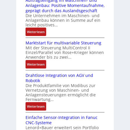
Auftragseingang im Maschinen- und
u
Z
n
i
Anlagenbau: Positive Momentaufnahme,
c
e
g
c
geprägt durch das Auslandsgeschäft
k
r
e
h
Die Unternehmen im Maschinen- und
a
t
Anlagenbau können in Summe auf ein
n
f
u
i
leicht positives…
4
l
s
f
G
e
:
Weiterlesen
g
i
u
x
A
l
z
n
i
Marktstart für multivariable Steuerung
u
e
i
Mit der Steuerung MultiControl II
d
b
f
i
e
Einzel/Parallel von Rose+Krieger können
5
e
t
c
Anwender bis zu zwei…
r
G
l
r
h
u
a
:
Weiterlesen
f
a
s
n
u
M
ü
g
e
g
Drahtlose Integration von AGV und
f
a
r
s
l
b
Robotik
d
r
d
e
e
e
Die Produktfamilie von Modibus zur
e
k
i
i
m
Vernetzung von Maschinen- und
s
n
t
e
n
Anlagensteuerungen ermöglicht die
e
t
R
s
A
g
Fernwartung…
n
ä
a
t
n
a
t
:
Weiterlesen
t
s
a
w
n
e
D
i
p
r
e
g
m
Einfache Sensor-Integration in Fanuc
r
g
b
t
n
i
CNC-Systeme
i
a
t
e
f
d
m
Lenord+Bauer erweitert sein Portfolio
t
h
R
r