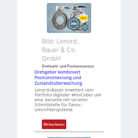
Bild: Lenord,
Bauer & Co.
GmbH
Drehzahl- und Positionssensor
Drehgeber kombiniert
Positionsmessung und
Zustandsüberwachung
Lenord+Bauer erweitert sein
Portfolio digitaler MiniCoder um
eine Variante mit serieller
Schnittstelle für Fanuc-
Umrichtersysteme.
:
Weiterlesen
D
r