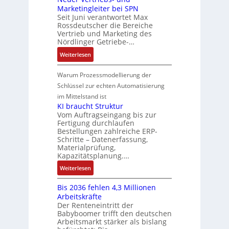
n
t
t
P
Marketingleiter bei SPN
s
a
d
w
e
o
Seit Juni verantwortet Max
s
t
R
i
c
Rossdeutscher die Bereiche
s
a
i
o
c
h
Vertrieb und Marketing des
i
u
o
b
k
Nördlinger Getriebe-…
n
t
l
n
o
l
i
:
i
Weiterlesen
t
i
t
u
k
N
v
S
n
i
n
-
e
e
Warum Prozessmodellierung der
y
F
k
g
G
u
M
Schlüssel zur echten Automatisierung
s
a
e
e
o
im Mittelstand ist
t
n
s
r
m
KI braucht Struktur
è
u
c
V
e
Vom Auftragseingang bis zur
m
c
h
Fertigung durchlaufen
e
n
e
C
ä
Bestellungen zahlreiche ERP-
r
t
s
N
Schritte – Datenerfassung,
f
t
a
:
C
Materialprüfung,
t
r
u
Q
Kapazitätsplanung.…
-
s
i
f
2
S
:
f
Weiterlesen
e
n
-
y
K
ü
b
a
E
s
Bis 2036 fehlen 4,3 Millionen
I
h
s
h
r
t
Arbeitskräfte
b
r
-
m
g
e
Der Renteneintritt der
r
e
u
e
Babyboomer trifft den deutschen
e
m
a
r
n
,
Arbeitsmarkt stärker als bislang
b
e
u
z
d
g