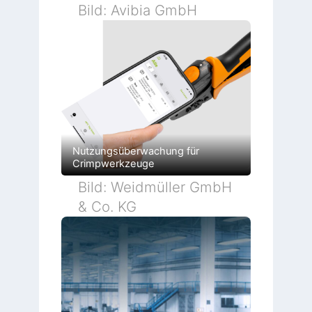
b
Bild: Avibia GmbH
r
i
k
Nutzungsüberwachung für
Crimpwerkzeuge
Bild: Weidmüller GmbH
& Co. KG