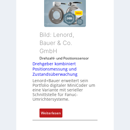
e
h
g
e
b
Bild: Lenord,
e
r
Bauer & Co.
k
GmbH
o
Drehzahl- und Positionssensor
m
Drehgeber kombiniert
b
Positionsmessung und
i
Zustandsüberwachung
n
Lenord+Bauer erweitert sein
i
Portfolio digitaler MiniCoder um
eine Variante mit serieller
e
Schnittstelle für Fanuc-
r
Umrichtersysteme.
t
P
:
Weiterlesen
o
D
s
r
i