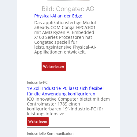
l
s
e
Bild: Congatec AG
e
ü
i
Physical-AI an der Edge
E
b
s
Das applikationsfertige Modul
t
e
t
aReady.COM Conga-HPC/cRX1
h
r
u
mit AMD Ryzen AI Embedded
e
w
n
X100 Series Prozessoren hat
r
Congatec speziell für
a
g
leistungsintensive Physical-AI-
c
c
Applikationen entwickelt.
a
h
t
u
:
Weiterlesen
-
n
P
A
g
h
r
Industrie-PC
y
c
19-Zoll-Industrie-PC lässt sich flexibel
s
h
für die Anwendung konfigurieren
i
ICO Innovative Computer bietet mit dem
i
Controlmaster 1785 einen
c
t
konfigurierbaren 19“-Industrie-PC für
a
e
leistungsintensive…
l
k
:
Weiterlesen
-
t
1
A
u
9
Industrielle Kommunikation
I