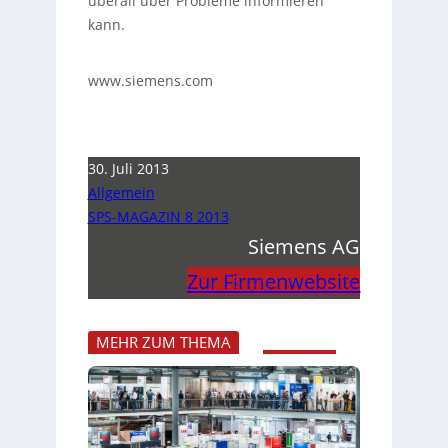
überall über Probleme informieren
kann.
www.siemens.com
30. Juli 2013
Allgemein
SPS-MAGAZIN 8 2013
Siemens AG
Zur Firmenwebsite
MEHR ZUM THEMA