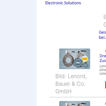
Electronic Solutions
B
Ges
bei
Dre
Zu
Len
eine
Umr
Bild: Lenord,
Bauer & Co.
GmbH