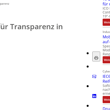
für
sparenz
ICO 
Cont
19“-
Weit
für Transparenz in
Indus
Mob
auf
Spec
Modu
Ras
Weit
Cyber
IEC6
Rei
Soft
nach
erne
Weit
Dru