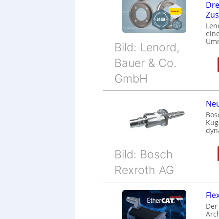
Dre
Zu
Len
eine
Umr
Bild: Lenord,
Bauer & Co.
GmbH
Neu
Bos
Kug
dyn
Bild: Bosch
Rexroth AG
Fle
Der
Arc