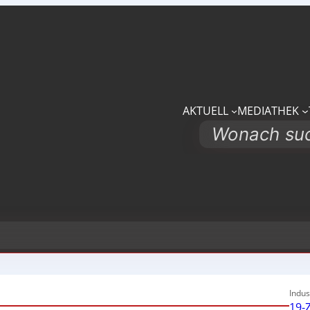
AKTUELL
MEDIATHEK
Search
Indus
19-Z