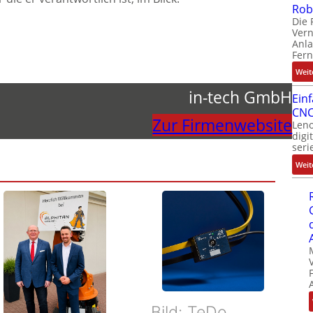
Rob
Die 
Ver
Anla
Fer
Weit
in-tech GmbH
Ein
CNC
Zur Firmenwebsite
Leno
digi
seri
Weit
Bild: TeDo