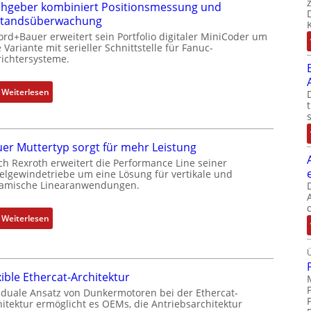
hgeber kombiniert Positionsmessung und
g
standsüberwachung
e
ord+Bauer erweitert sein Portfolio digitaler MiniCoder um
b
 Variante mit serieller Schnittstelle für Fanuc-
e
ichtersysteme.
r
k
:
Weiterlesen
o
D
m
r
b
e
i
er Muttertyp sorgt für mehr Leistung
h
n
ch Rexroth erweitert die Performance Line seiner
g
i
elgewindetriebe um eine Lösung für vertikale und
e
amische Linearanwendungen.
e
b
r
e
t
:
Weiterlesen
r
P
N
k
o
e
o
s
u
m
i
xible Ethercat-Architektur
e
b
t
r
 duale Ansatz von Dunkermotoren bei der Ethercat-
i
i
hitektur ermöglicht es OEMs, die Antriebsarchitektur
M
n