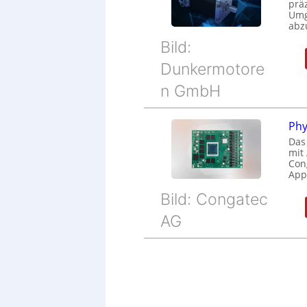
prä
Umg
abz
Bild:
Dunkermotore
n GmbH
Phy
Das
mit
Cong
Appl
Bild: Congatec
AG