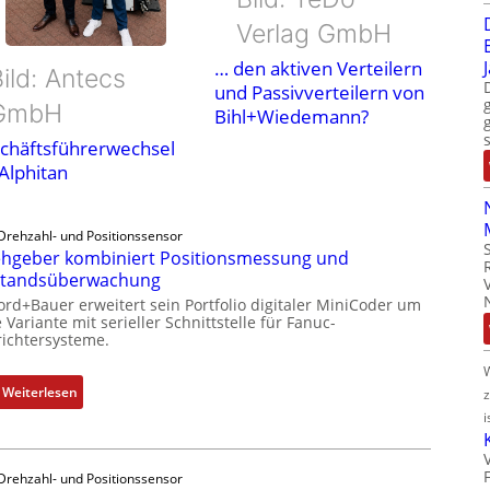
Verlag GmbH
… den aktiven Verteilern
ild: Antecs
und Passivverteilern von
GmbH
Bihl+Wiedemann?
chäftsführerwechsel
 Alphitan
Drehzahl- und Positionssensor
hgeber kombiniert Positionsmessung und
standsüberwachung
ord+Bauer erweitert sein Portfolio digitaler MiniCoder um
 Variante mit serieller Schnittstelle für Fanuc-
ichtersysteme.
:
Weiterlesen
D
i
r
e
Drehzahl- und Positionssensor
h