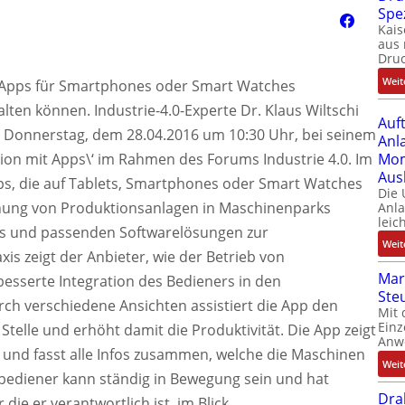
Spe
Kais
aus 
Dru
Weit
ie Apps für Smartphones oder Smart Watches
alten können. Industrie-4.0-Experte Dr. Klaus Wiltschi
Auf
 Donnerstag, dem 28.04.2016 um 10:30 Uhr, bei seinem
Anl
ion mit Apps\‘ im Rahmen des Forums Industrie 4.0. Im
Mom
Aus
ps, die auf Tablets, Smartphones oder Smart Watches
Die
hung von Produktionsanlagen in Maschinenparks
Anl
leic
ps und passenden Softwarelösungen zur
Weit
xis zeigt der Anbieter, wie der Betrieb von
Mar
esserte Integration des Bedieners in den
Ste
ch verschiedene Ansichten assistiert die App den
Mit 
Einz
e Stelle und erhöht damit die Produktivität. Die App zeigt
Anw
e und fasst alle Infos zusammen, welche die Maschinen
Weit
bediener kann ständig in Bewegung sein und hat
Dra
ie er verantwortlich ist, im Blick.