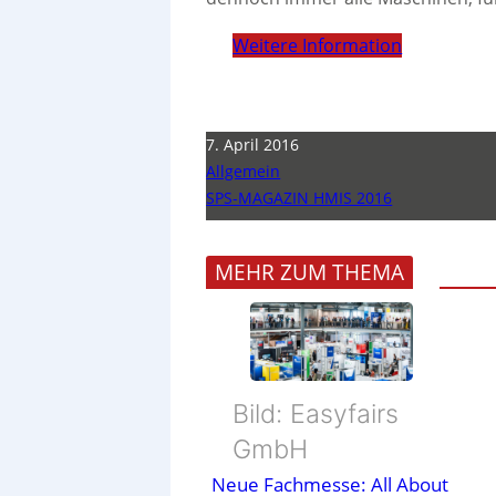
Weitere Information
7. April 2016
Allgemein
SPS-MAGAZIN HMIS 2016
MEHR ZUM THEMA
Bild: Easyfairs
GmbH
Neue Fachmesse: All About