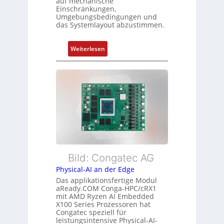
auf mechanische
u
Einschränkungen,
f
s
Umgebungsbedingungen und
ü
das Systemlayout abzustimmen.
t
r
a
m
n
:
Weiterlesen
e
d
F
h
s
l
r
ü
e
L
b
x
e
e
i
i
r
b
s
w
l
t
a
e
u
c
E
n
h
t
Bild: Congatec AG
g
u
h
Physical-AI an der Edge
n
e
Das applikationsfertige Modul
g
r
aReady.COM Conga-HPC/cRX1
c
mit AMD Ryzen AI Embedded
X100 Series Prozessoren hat
a
Congatec speziell für
t
leistungsintensive Physical-AI-