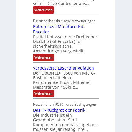
0
i
t
t
seiner Drive Controller aus…
m
A
z
e
s
t
a
:
Weiterlesen
r
k
e
S
t
i
t
e
r
i
Für sicherheitskritische Anwendungen
l
n
ä
e
Batterielose Multiturn-Kit
o
s
f
r
o
Encoder
n
h
r
t
Posital hat zwei neue Drehgeber-
g
ä
l
e
Modelle (Kit Encoder) für
l
o
e
sicherheitskritische
t
s
w
S
Anwendungen vorgestellt.
e
ä
c
F
:
Weiterlesen
h
a
h
B
u
n
l
a
t
g
Verbesserte Lasertriangulation
t
t
z
s
Der OptoNCDT 5500 von Micro-
t
l
c
Epsilon erhält einen
e
a
h
Performance-Boost: Mit einer
r
c
a
i
Messrate von 150kHz…
k
l
e
b
t
:
Weiterlesen
l
e
u
V
o
s
n
e
s
c
Hutschienen-PC für raue Bedingungen
g
r
e
h
Das IT-Rückgrat der Fabrik
b
M
i
e
Die Industrie ist ein
u
c
s
l
Gewohnheitstier. Sind
h
s
t
Komponenten einmal eingebaut,
t
e
i
müssen sie jahrelang ihre…
u
r
t