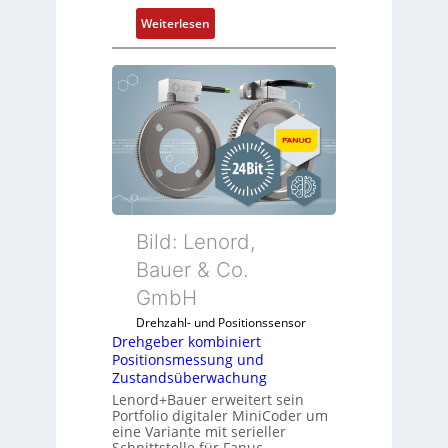
:
Weiterlesen
D
r
e
h
g
e
b
e
r
k
Bild: Lenord,
o
Bauer & Co.
m
GmbH
b
i
Drehzahl- und Positionssensor
n
Drehgeber kombiniert
Positionsmessung und
i
Zustandsüberwachung
e
Lenord+Bauer erweitert sein
r
Portfolio digitaler MiniCoder um
t
eine Variante mit serieller
P
Schnittstelle für Fanuc-