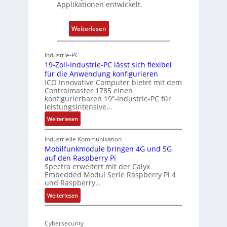
-
Applikationen entwickelt.
A
r
:
Weiterlesen
c
P
h
h
Industrie-PC
i
y
19-Zoll-Industrie-PC lässt sich flexibel
t
s
für die Anwendung konfigurieren
e
i
ICO Innovative Computer bietet mit dem
k
Controlmaster 1785 einen
c
konfigurierbaren 19“-Industrie-PC für
t
a
leistungsintensive…
u
l
:
Weiterlesen
r
-
1
A
9
Industrielle Kommunikation
I
-
Mobilfunkmodule bringen 4G und 5G
a
auf den Raspberry Pi
Z
Spectra erweitert mit der Calyx
n
o
Embedded Modul Serie Raspberry Pi 4
l
d
und Raspberry…
l
e
:
Weiterlesen
-
r
M
I
E
o
n
d
Cybersecurity
b
d