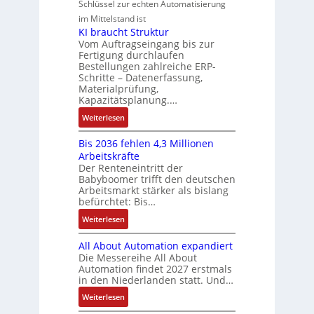
u
M
Schlüssel zur echten Automatisierung
s
a
e
e
o
im Mittelstand ist
t
n
s
r
m
KI braucht Struktur
è
u
c
V
e
Vom Auftragseingang bis zur
m
c
h
Fertigung durchlaufen
e
n
e
C
ä
Bestellungen zahlreiche ERP-
r
t
s
N
Schritte – Datenerfassung,
f
t
a
:
C
Materialprüfung,
t
r
u
Q
Kapazitätsplanung.…
-
s
i
f
2
S
:
f
Weiterlesen
e
n
-
y
K
ü
b
a
E
s
Bis 2036 fehlen 4,3 Millionen
I
h
s
h
r
t
Arbeitskräfte
b
r
-
m
g
e
Der Renteneintritt der
r
e
u
e
Babyboomer trifft den deutschen
e
m
a
r
n
,
Arbeitsmarkt stärker als bislang
b
e
u
z
d
befürchtet: Bis…
g
n
c
u
M
e
i
:
Weiterlesen
h
m
a
p
s
B
t
V
r
r
All About Automation expandiert
s
i
S
o
k
ä
Die Messereihe All About
e
s
t
r
e
Automation findet 2027 erstmals
g
b
2
r
s
in den Niederlanden statt. Und…
t
t
e
0
u
t
i
d
:
Weiterlesen
s
3
k
a
n
u
A
t
6