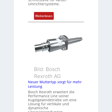
Umrichtersysteme.
o
s
i
:
Weiterlesen
t
D
i
r
o
e
n
h
s
g
m
e
e
b
s
e
s
r
u
k
Bild: Bosch
n
o
Rexroth AG
g
m
Neuer Muttertyp sorgt für mehr
u
b
Leistung
n
i
Bosch Rexroth erweitert die
d
n
Performance Line seiner
Z
i
Kugelgewindetriebe um eine
u
Lösung für vertikale und
e
dynamische
s
r
Linearanwendungen.