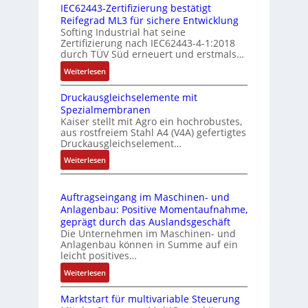
g
IEC62443-Zertifizierung bestätigt
i
u
e
Reifegrad ML3 für sichere Entwicklung
l
s
Softing Industrial hat seine
f
t
Zertifizierung nach IEC62443-4-1:2018
u
r
durch TÜV Süd erneuert und erstmals…
n
i
:
Weiterlesen
k
e
I
m
-
Druckausgleichselemente mit
E
o
P
Spezialmembranen
C
d
C
Kaiser stellt mit Agro ein hochrobustes,
6
u
l
aus rostfreiem Stahl A4 (V4A) gefertigtes
2
l
ä
Druckausgleichselement…
4
e
s
:
Weiterlesen
4
b
s
D
3
r
t
r
-
i
s
Auftragseingang im Maschinen- und
u
Z
n
i
Anlagenbau: Positive Momentaufnahme,
c
e
g
c
geprägt durch das Auslandsgeschäft
k
r
e
h
Die Unternehmen im Maschinen- und
a
t
Anlagenbau können in Summe auf ein
n
f
u
i
leicht positives…
4
l
s
f
G
e
:
Weiterlesen
g
i
u
x
A
l
z
n
i
Marktstart für multivariable Steuerung
u
e
i