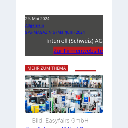
29. Mai 2024
Allgemein
SPS-MAGAZIN 5 (Mai/Juni) 2024
Interroll (Schweiz) AG
Zur Firmenwebsite
MEHR ZUM THEMA
Bild: Easyfairs GmbH