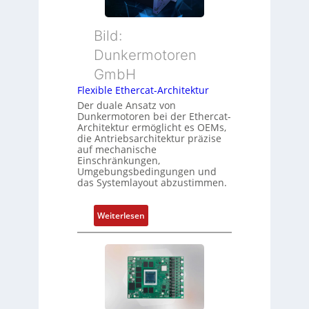
d
i
u
s
o
t
ü
Bild:
n
t
b
Dunkermotoren
s
e
e
m
GmbH
r
r
e
t
Flexible Ethercat-Architektur
w
s
y
a
Der duale Ansatz von
s
Dunkermotoren bei der Ethercat-
p
c
Architektur ermöglicht es OEMs,
u
s
h
die Antriebsarchitektur präzise
n
o
u
auf mechanische
g
r
Einschränkungen,
n
Umgebungsbedingungen und
u
g
g
das Systemlayout abzustimmen.
n
t
d
f
:
Z
Weiterlesen
ü
F
u
r
l
s
m
e
t
e
x
a
h
i
n
r
b
d
L