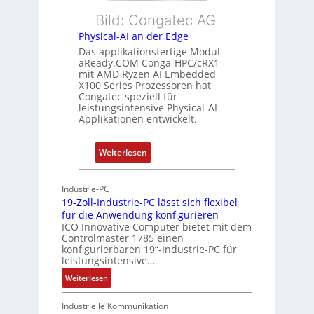
l
s
e
Bild: Congatec AG
e
ü
i
Physical-AI an der Edge
E
b
s
Das applikationsfertige Modul
t
e
t
aReady.COM Conga-HPC/cRX1
h
r
u
mit AMD Ryzen AI Embedded
e
w
n
X100 Series Prozessoren hat
r
Congatec speziell für
a
g
leistungsintensive Physical-AI-
c
c
Applikationen entwickelt.
a
h
t
u
:
Weiterlesen
-
n
P
A
g
h
r
Industrie-PC
y
c
19-Zoll-Industrie-PC lässt sich flexibel
s
h
für die Anwendung konfigurieren
i
ICO Innovative Computer bietet mit dem
i
Controlmaster 1785 einen
c
t
konfigurierbaren 19“-Industrie-PC für
a
e
leistungsintensive…
l
k
:
Weiterlesen
-
t
1
A
u
9
Industrielle Kommunikation
I