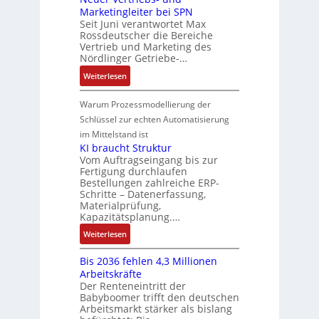
n
t
t
P
Marketingleiter bei SPN
s
a
d
w
e
o
Seit Juni verantwortet Max
s
t
R
i
c
Rossdeutscher die Bereiche
s
a
i
o
c
h
Vertrieb und Marketing des
i
u
o
b
k
Nördlinger Getriebe-…
n
t
l
n
o
l
i
:
i
Weiterlesen
t
i
t
u
k
N
v
S
n
i
n
-
e
e
Warum Prozessmodellierung der
y
F
k
g
G
u
M
Schlüssel zur echten Automatisierung
s
a
e
e
o
im Mittelstand ist
t
n
s
r
m
KI braucht Struktur
è
u
c
V
e
Vom Auftragseingang bis zur
m
c
h
Fertigung durchlaufen
e
n
e
C
ä
Bestellungen zahlreiche ERP-
r
t
s
N
Schritte – Datenerfassung,
f
t
a
:
C
Materialprüfung,
t
r
u
Q
Kapazitätsplanung.…
-
s
i
f
2
S
:
f
Weiterlesen
e
n
-
y
K
ü
b
a
E
s
Bis 2036 fehlen 4,3 Millionen
I
h
s
h
r
t
Arbeitskräfte
b
r
-
m
g
e
Der Renteneintritt der
r
e
u
e
Babyboomer trifft den deutschen
e
m
a
r
n
,
Arbeitsmarkt stärker als bislang
b
e
u
z
d
g