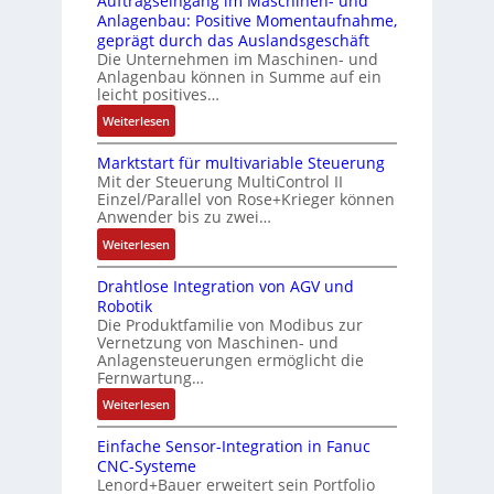
Auftragseingang im Maschinen- und
u
Z
n
i
Anlagenbau: Positive Momentaufnahme,
c
e
g
c
geprägt durch das Auslandsgeschäft
k
r
e
h
Die Unternehmen im Maschinen- und
a
t
Anlagenbau können in Summe auf ein
n
f
u
i
leicht positives…
4
l
s
f
G
e
:
Weiterlesen
g
i
u
x
A
l
z
n
i
Marktstart für multivariable Steuerung
u
e
i
Mit der Steuerung MultiControl II
d
b
f
i
e
Einzel/Parallel von Rose+Krieger können
5
e
t
c
Anwender bis zu zwei…
r
G
l
r
h
u
a
:
Weiterlesen
f
a
s
n
u
M
ü
g
e
g
Drahtlose Integration von AGV und
f
a
r
s
l
b
Robotik
d
r
d
e
e
e
Die Produktfamilie von Modibus zur
e
k
i
i
m
Vernetzung von Maschinen- und
s
n
t
e
n
Anlagensteuerungen ermöglicht die
e
t
R
s
A
g
Fernwartung…
n
ä
a
t
n
a
t
:
Weiterlesen
t
s
a
w
n
e
D
i
p
r
e
g
m
Einfache Sensor-Integration in Fanuc
r
g
b
t
n
i
CNC-Systeme
i
a
t
e
f
d
m
Lenord+Bauer erweitert sein Portfolio
t
h
R
r