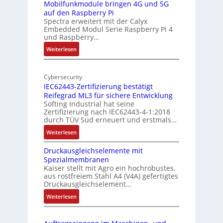
r
-
Mobilfunkmodule bringen 4G und 5G
a
auf den Raspberry Pi
Z
Spectra erweitert mit der Calyx
n
o
Embedded Modul Serie Raspberry Pi 4
l
d
und Raspberry…
l
e
:
Weiterlesen
-
r
M
I
E
o
n
d
Cybersecurity
b
d
g
IEC62443-Zertifizierung bestätigt
i
u
e
Reifegrad ML3 für sichere Entwicklung
l
s
Softing Industrial hat seine
f
t
Zertifizierung nach IEC62443-4-1:2018
u
r
durch TÜV Süd erneuert und erstmals…
n
i
:
Weiterlesen
k
e
I
m
-
Druckausgleichselemente mit
E
o
P
Spezialmembranen
C
d
C
Kaiser stellt mit Agro ein hochrobustes,
6
u
l
aus rostfreiem Stahl A4 (V4A) gefertigtes
2
l
ä
Druckausgleichselement…
4
e
s
:
Weiterlesen
4
b
s
D
3
r
t
r
-
i
s