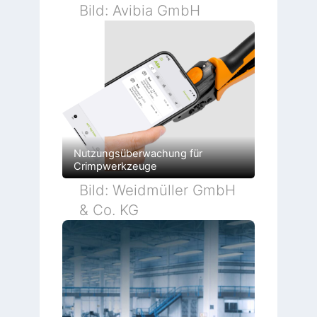
b
Bild: Avibia GmbH
r
i
k
Nutzungsüberwachung für
Crimpwerkzeuge
Bild: Weidmüller GmbH
& Co. KG