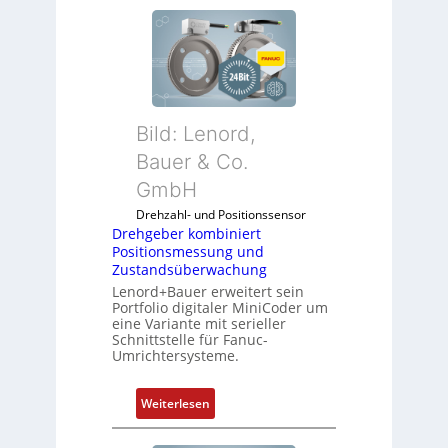
Bild: Lenord,
Bauer & Co.
GmbH
Drehzahl- und Positionssensor
Drehgeber kombiniert
Positionsmessung und
Zustandsüberwachung
Lenord+Bauer erweitert sein
Portfolio digitaler MiniCoder um
eine Variante mit serieller
Schnittstelle für Fanuc-
Umrichtersysteme.
:
Weiterlesen
D
r