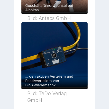
Geschäftsführerwechsel bei
Alphitan
Bild: Antecs GmbH
… den aktiven Verteilern und
Passivverteilern von
Bihl+Wiedemann?
Bild: TeDo Verlag
GmbH