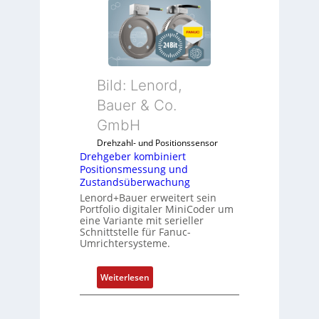
e
h
g
e
b
Bild: Lenord,
e
r
Bauer & Co.
k
GmbH
o
Drehzahl- und Positionssensor
m
Drehgeber kombiniert
b
Positionsmessung und
i
Zustandsüberwachung
n
Lenord+Bauer erweitert sein
i
Portfolio digitaler MiniCoder um
eine Variante mit serieller
e
Schnittstelle für Fanuc-
r
Umrichtersysteme.
t
P
:
Weiterlesen
o
D
s
r
i