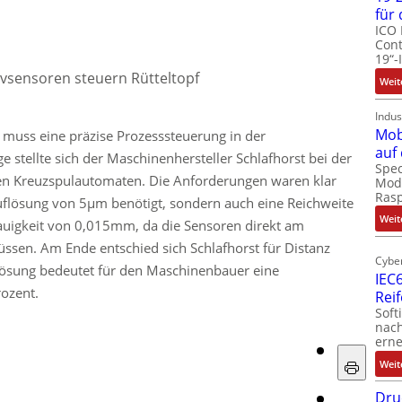
für
ICO 
Cont
19“-
ivsensoren steuern Rütteltopf
Weit
Indus
Mob
 muss eine präzise Prozesssteuerung in der
auf
e stellte sich der Maschinenhersteller Schlafhorst bei der
Spec
en Kreuzspulautomaten. Die Anforderungen waren klar
Modu
Ras
Auflösung von 5µm benötigt, sondern auch eine Reichweite
Weit
uigkeit von 0,015mm, da die Sensoren direkt am
ssen. Am Ende entschied sich Schlafhorst für Distanz
Cyber
ösung bedeutet für den Maschinenbauer eine
IEC6
rozent.
Rei
Soft
nach
erne
Weit
Dru