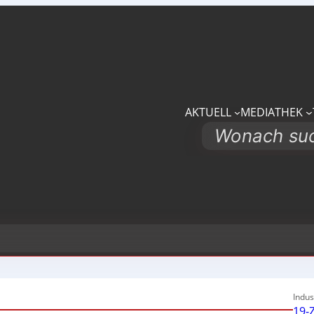
AKTUELL
MEDIATHEK
Search
Indus
19-Z