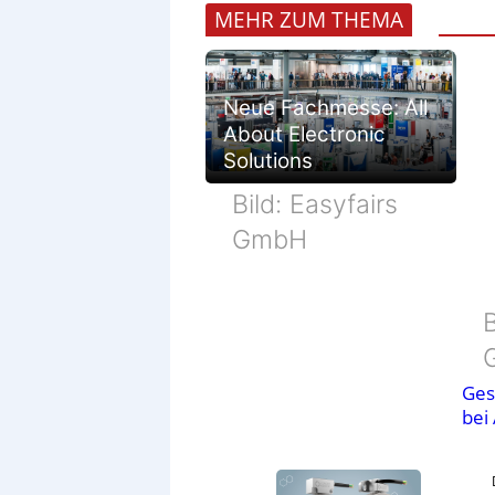
MEHR ZUM THEMA
Neue Fachmesse: All
About Electronic
Solutions
Bild: Easyfairs
GmbH
B
Ges
bei