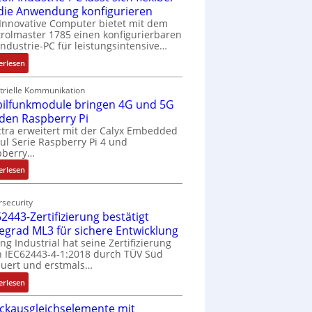
 die Anwendung konfigurieren
Innovative Computer bietet mit dem
rolmaster 1785 einen konfigurierbaren
Industrie-PC für leistungsintensive…
:
erlesen
1
9
trielle Kommunikation
ilfunkmodule bringen 4G und 5G
-
Z
 den Raspberry Pi
o
tra erweitert mit der Calyx Embedded
l Serie Raspberry Pi 4 und
l
pberry…
l
-
:
erlesen
I
M
n
o
security
d
b
2443-Zertifizierung bestätigt
u
i
fegrad ML3 für sichere Entwicklung
s
l
ing Industrial hat seine Zertifizierung
t
f
 IEC62443-4-1:2018 durch TÜV Süd
r
u
uert und erstmals…
i
n
:
erlesen
e
k
I
-
m
ckausgleichselemente mit
E