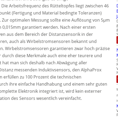
ie Arbeitsfrequenz des Rütteltopfes liegt zwischen 46
nkt (Fertigung und Material bedingte Toleranzen)
. Zur optimalen Messung sollte eine Auflösung von 5µm
n 0,015mm garantiert werden. Nach einer ersten
ven aus dem Bereich der Distanzsensorik in der
ren, auch als Wirbelstromsensoren bekannt und
n. Wirbelstromsensoren garantieren zwar hoch präzise
r durch diese Merkmale auch eine eher teurere und
t hat man sich deshalb nach Abwägung aller
s Distanz messenden Induktivsensors, den AlphaProx
 erfüllen zu 100 Prozent die technischen
rch ihre einfache Handhabung und einem sehr guten
omplette Elektronik integriert ist, wird kein externer
lation des Sensors wesentlich vereinfacht.
i