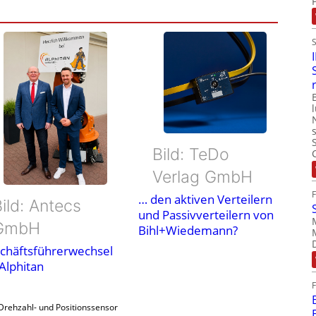
Bild: TeDo
Verlag GmbH
… den aktiven Verteilern
ild: Antecs
und Passivverteilern von
GmbH
Bihl+Wiedemann?
chäftsführerwechsel
 Alphitan
Drehzahl- und Positionssensor