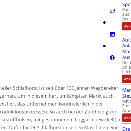
Spe
Kais
aus 
Dru
Weit
Auf
Anl
Mom
Aus
Die
Anl
leic
Weit
ller Schlafhorst ist seit über 130 Jahren Wegbereiter
Mar
ergarnen. Um in diesem hart umkämpften Markt auch
Ste
Mit 
nvestiert das Unternehmen kontinuierlich in die
Einz
Anw
roduktionsprozessen. So auch bei der Zuführung von
Weit
ststoffhülsen, mit gesponnenen Ringgarn bewickelt) in
n. Dafür bietet Schlafhorst in seinen Maschinen eine
Dra