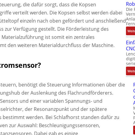
Rob
-Steuerung, die dafür sorgt, dass die Kopsen
Die 
riffe verteilt werden. Die Kopsen selbst werden dabei
Ver
Anla
tteltopf einzeln nach oben gefördert und anschließend
Fer
s zur Verfügung gestellt. Die Förderleistung des
Weit
Materialzuführung ist somit ein zentrales
Ein
t den weiteren Materialdurchfluss der Maschine.
CNC
Leno
digi
stromsensor?
seri
Weit
steuern, benötigt die Steuerung Informationen über die
ungshub der Auslenkung des Flachrundförderers.
en Sensors und einer variablen Spannungs- und
elrichter, der Resonanzpunkt und der spätere
 bestimmt werden. Bei Schlafhorst standen dafür zu
iven zur Auswahl: Beschleunigungssensoren,
tanzsensoren. Dabei gab es einige