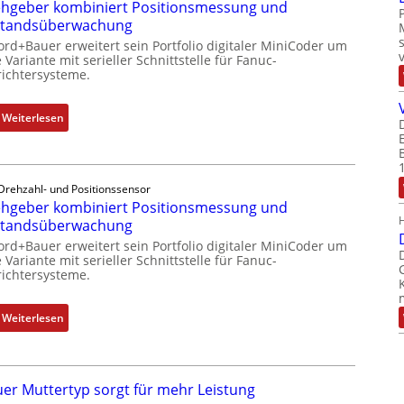
hgeber kombiniert Positionsmessung und
standsüberwachung
ord+Bauer erweitert sein Portfolio digitaler MiniCoder um
 Variante mit serieller Schnittstelle für Fanuc-
ichtersysteme.
:
Weiterlesen
D
r
e
Drehzahl- und Positionssensor
h
hgeber kombiniert Positionsmessung und
g
standsüberwachung
e
ord+Bauer erweitert sein Portfolio digitaler MiniCoder um
b
 Variante mit serieller Schnittstelle für Fanuc-
e
ichtersysteme.
r
k
:
Weiterlesen
o
D
m
r
b
e
i
er Muttertyp sorgt für mehr Leistung
h
n