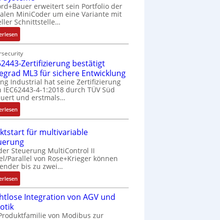
rd+Bauer erweitert sein Portfolio der
talen MiniCoder um eine Variante mit
eller Schnittstelle…
:
erlesen
E
i
security
2443-Zertifizierung bestätigt
n
f
fegrad ML3 für sichere Entwicklung
a
ing Industrial hat seine Zertifizierung
 IEC62443-4-1:2018 durch TÜV Süd
c
uert und erstmals…
h
e
:
erlesen
S
I
e
E
ktstart für multivariable
n
C
uerung
s
6
der Steuerung MultiControl II
o
2
el/Parallel von Rose+Krieger können
r
4
ender bis zu zwei…
-
4
:
erlesen
I
3
M
n
-
htlose Integration von AGV und
a
t
Z
otik
r
e
e
Produktfamilie von Modibus zur
k