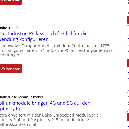
Weiterlesen
D
r
u
c
Industrie-PC
k
Zoll-Industrie-PC lässt sich flexibel für die
a
endung konfigurieren
u
 Innovative Computer bietet mit dem Controlmaster 1785
s
n konfigurierbaren 19“-Industrie-PC für leistungsintensive
g
endungen.
l
e
:
Weiterlesen
i
1
c
9
h
-
s
Z
e
Industrielle Kommunikation
o
ilfunkmodule bringen 4G und 5G auf den
l
l
pberry Pi
e
l
ctra erweitert mit der Calyx Embedded Modul Serie
m
-
pberry Pi 4 und Raspberry Pi 5 um industrielle
e
I
ilfunkkonnektivität.
n
n