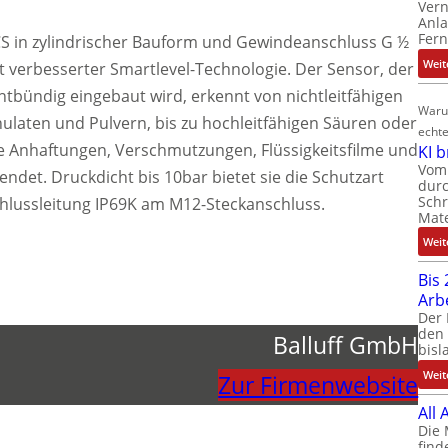
Ver
Anla
Fer
CS in zylindrischer Bauform und Gewindeanschluss G ½
Weit
it verbesserter Smartlevel-Technologie. Der Sensor, der
chtbündig eingebaut wird, erkennt von nichtleitfähigen
Waru
anulaten und Pulvern, bis zu hochleitfähigen Säuren oder
echte
de Anhaftungen, Verschmutzungen, Flüssigkeitsfilme und
KI 
Vom 
et. Druckdicht bis 10bar bietet sie die Schutzart
durc
Schr
hlussleitung IP69K am M12-Steckanschluss.
Mate
Weit
Bis 
Arb
Der 
den 
Balluff GmbH
bisl
Weit
Zur Firmenwebsite
All
Die 
find