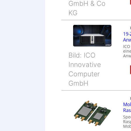
GmbH & Co
KG
19-
Anw
ICO
eine
Bild: ICO
Anw
Innovative
Computer
GmbH
Mob
Ras
Spe
Ras
Mob