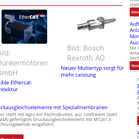
stat
Weit
Auf
Anl
Mom
Aus
Bild: Bosch
Die
ild:
Anl
Rexroth AG
leic
Dunkermotoren
Weit
Neuer Muttertyp sorgt für
GmbH
mehr Leistung
ible Ethercat-
hitektur
ckausgleichselemente mit Spezialmembranen
er stellt mit Agro ein hochrobustes, aus rostfreiem Stahl
(V4A) gefertigtes Druckausgleichselement mit M12x1.5-
chlussgewinde eingeführt.
: