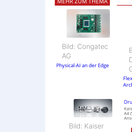
MEHR ZUM THEMA
Bild: Congatec
B
AG
Physical-AI an der Edge
Flex
Arc
Dru
Kais
A4 
Ans
Bild: Kaiser