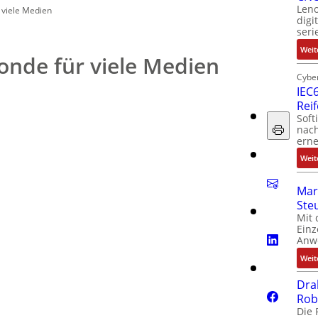
Leno
 viele Medien
digi
seri
Weit
onde für viele Medien
Cyber
IEC6
Rei
Soft
nach
erne
Weit
Mar
Ste
Mit 
Einz
Anw
Weit
Dra
Rob
Die 