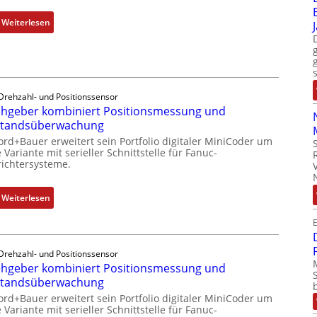
t
d
:
Weiterlesen
e
u
M
m
s
o
i
t
b
t
r
i
S
i
l
Drehzahl- und Positionssensor
p
e
hgeber kombiniert Positionsmessung und
f
e
-
standsüberwachung
u
z
P
n
ord+Bauer erweitert sein Portfolio digitaler MiniCoder um
i
C
 Variante mit serieller Schnittstelle für Fanuc-
k
a
ichtersysteme.
l
m
l
ä
o
m
s
:
Weiterlesen
d
e
s
D
u
m
E
t
r
l
b
s
e
e
r
i
Drehzahl- und Positionssensor
h
b
a
hgeber kombiniert Positionsmessung und
c
g
r
n
standsüberwachung
h
e
i
e
f
ord+Bauer erweitert sein Portfolio digitaler MiniCoder um
b
n
n
 Variante mit serieller Schnittstelle für Fanuc-
l
e